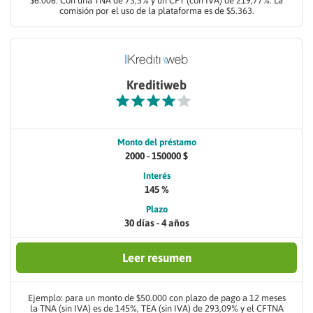
$6.006. Con una TNA de 73,5% y un CFT (con IVA) de 219,77%. La
comisión por el uso de la plataforma es de $5.363.
Kreditiweb
Monto del préstamo
2000 - 150000 $
Interés
145 %
Plazo
30 días - 4 años
Leer resumen
Ejemplo: para un monto de $50.000 con plazo de pago a 12 meses
la TNA (sin IVA) es de 145%, TEA (sin IVA) de 293,09% y el CFTNA