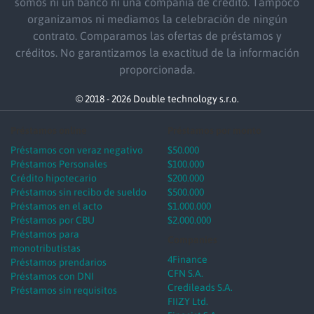
somos ni un banco ni una compañía de crédito. Tampoco
organizamos ni mediamos la celebración de ningún
contrato. Comparamos las ofertas de préstamos y
créditos. No garantizamos la exactitud de la información
proporcionada.
© 2018 - 2026 Double technology s.r.o.
Préstamos online
Préstamos por monto
Préstamos con veraz negativo
$50.000
Préstamos Personales
$100.000
Crédito hipotecario
$200.000
Préstamos sin recibo de sueldo
$500.000
Préstamos en el acto
$1.000.000
Préstamos por CBU
$2.000.000
Préstamos para
Companies
monotributistas
4Finance
Préstamos prendarios
CFN S.A.
Préstamos con DNI
Credileads S.A.
Préstamos sin requisitos
FIIZY Ltd.