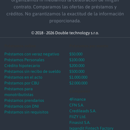
contrato. Comparamos las ofertas de préstamos y
créditos. No garantizamos la exactitud de la información
proporcionada.
© 2018 - 2026 Double technology s.r.o.
Préstamos online
Préstamos por monto
Préstamos con veraz negativo
$50.000
Préstamos Personales
$100.000
Crédito hipotecario
$200.000
Préstamos sin recibo de sueldo
$500.000
Préstamos en el acto
$1.000.000
Préstamos por CBU
$2.000.000
Préstamos para
Companies
monotributistas
4Finance
Préstamos prendarios
CFN S.A.
Préstamos con DNI
Credileads S.A.
Préstamos sin requisitos
FIIZY Ltd.
Finasist S.A.
Ixpandit Fintech Factory