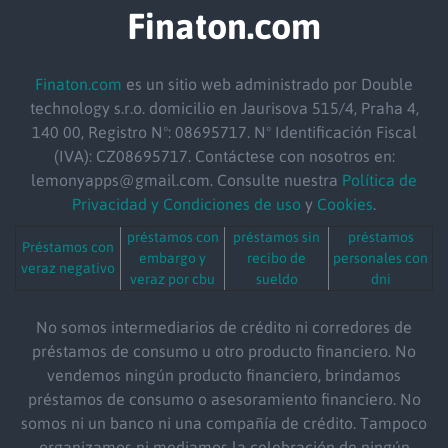
Finaton.com
Finaton.com
es un sitio web administrado por Double
technology s.r.o.
domicilio
en Jaurisova 515/4, Praha 4,
140 00, Registro Nº: 08695717. Nº Identificación Fiscal
(IVA): CZ08695717. Contáctese con nosotros en:
lemonyapps@gmail.com. Consulte nuestra
Política de
Privacidad y Condiciones de uso
y
Cookies
.
préstamos con
préstamos sin
préstamos
Préstamos con
embargo y
recibo de
personales con
veraz negativo
veraz por cbu
sueldo
dni
No somos intermediarios de crédito ni corredores de
préstamos de consumo u otro producto financiero. No
vendemos ningún producto financiero, brindamos
préstamos de consumo o asesoramiento financiero. No
somos ni un banco ni una compañía de crédito. Tampoco
organizamos ni mediamos la celebración de ningún