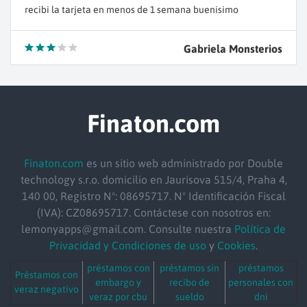
recibi la tarjeta en menos de 1 semana buenisimo
Gabriela Monsterios
Finaton.com
Finaton.com
es un sitio web administrado por Double
technology s.r.o.
domicilio
en Jaurisova 515/4, Praha 4,
140 00, Registro Nº: 08695717. Nº Identificación Fiscal
(IVA): CZ08695717. Contáctese con nosotros en:
lemonyapps@gmail.com. Consulte nuestra
Política de
Privacidad y Condiciones de uso
y
Cookies
.
préstamos con
préstamos sin
préstamos
Préstamos con
embargo y
recibo de
personales con
veraz negativo
veraz por cbu
sueldo
dni