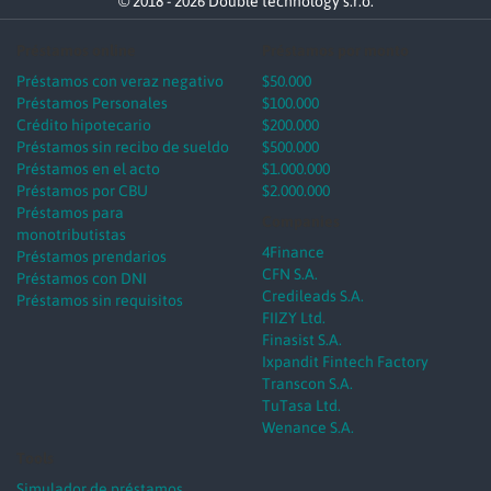
© 2018 - 2026 Double technology s.r.o.
Préstamos online
Préstamos por monto
Préstamos con veraz negativo
$50.000
Préstamos Personales
$100.000
Crédito hipotecario
$200.000
Préstamos sin recibo de sueldo
$500.000
Préstamos en el acto
$1.000.000
Préstamos por CBU
$2.000.000
Préstamos para
Companies
monotributistas
4Finance
Préstamos prendarios
CFN S.A.
Préstamos con DNI
Credileads S.A.
Préstamos sin requisitos
FIIZY Ltd.
Finasist S.A.
Ixpandit Fintech Factory
Transcon S.A.
TuTasa Ltd.
Wenance S.A.
Tools
Simulador de préstamos