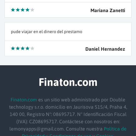
Mariana Zanetti
pude viajar en el dinero del prestamo
Daniel Hernandez
Finaton.com
Finaton.com
es un sitio web administrado por Double
technology s.r.o.
domicilio
en Jaurisova 515/4, Praha 4,
140 00, Registro Nº: 08695717. Nº Identificación Fiscal
(IVA): CZ08695717. Contáctese con nosotros en:
lemonyapps@gmail.com. Consulte nuestra
Política de
Privacidad y Condiciones de uso
y
Cookies
.