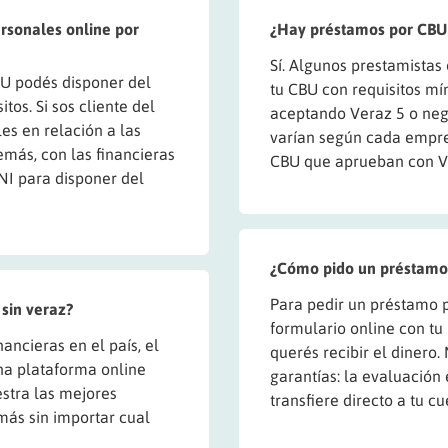
rsonales online por
¿Hay préstamos por CBU s
Sí. Algunos prestamistas
BU podés disponer del
tu CBU con requisitos mín
tos. Si sos cliente del
aceptando Veraz 5 o neg
es en relación a las
varían según cada empre
emás, con las financieras
CBU que aprueban con V
NI para disponer del
¿Cómo pido un préstamo 
Para pedir un préstamo p
sin veraz?
formulario online con tu
ancieras en el país, el
querés recibir el dinero.
a plataforma online
garantías: la evaluación 
stra las mejores
transfiere directo a tu 
ás sin importar cual