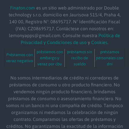
Finaton.com
es un sitio web administrado por Double
technology s.r.o.
domicilio
en Jaurisova 515/4, Praha 4,
140 00, Registro Nº: 08695717. Nº Identificación Fiscal
(IVA): CZ08695717. Contáctese con nosotros en:
lemonyapps@gmail.com. Consulte nuestra
Política de
Privacidad y Condiciones de uso
y
Cookies
.
préstamos con
préstamos sin
préstamos
Préstamos con
embargo y
recibo de
personales con
veraz negativo
veraz por cbu
sueldo
dni
No somos intermediarios de crédito ni corredores de
préstamos de consumo u otro producto financiero. No
vendemos ningún producto financiero, brindamos
préstamos de consumo o asesoramiento financiero. No
somos ni un banco ni una compañía de crédito. Tampoco
organizamos ni mediamos la celebración de ningún
contrato. Comparamos las ofertas de préstamos y
créditos. No garantizamos la exactitud de la información