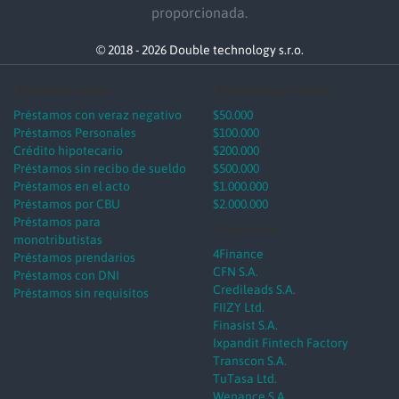
proporcionada.
© 2018 - 2026 Double technology s.r.o.
Préstamos online
Préstamos por monto
Préstamos con veraz negativo
$50.000
Préstamos Personales
$100.000
Crédito hipotecario
$200.000
Préstamos sin recibo de sueldo
$500.000
Préstamos en el acto
$1.000.000
Préstamos por CBU
$2.000.000
Préstamos para
Companies
monotributistas
4Finance
Préstamos prendarios
CFN S.A.
Préstamos con DNI
Credileads S.A.
Préstamos sin requisitos
FIIZY Ltd.
Finasist S.A.
Ixpandit Fintech Factory
Transcon S.A.
TuTasa Ltd.
Wenance S.A.