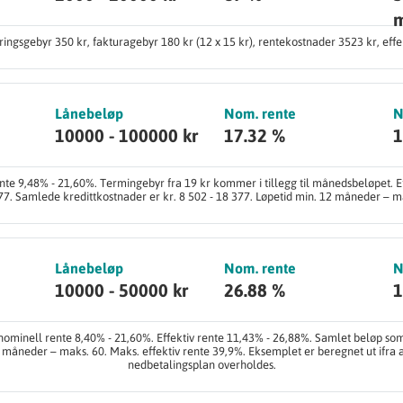
ingsgebyr 350 kr, fakturagebyr 180 kr (12 x 15 kr), rentekostnader 3523 kr, effe
Lånebeløp
Nom. rente
N
10000 - 100000 kr
17.32 %
1
nte 9,48% - 21,60%. Termingebyr fra 19 kr kommer i tillegg til månedsbeløpet. E
377. Samlede kredittkostnader er kr. 8 502 - 18 377. Løpetid min. 12 måneder – m
Lånebeløp
Nom. rente
N
10000 - 50000 kr
26.88 %
1
ominell rente 8,40% - 21,60%. Effektiv rente 11,43% - 26,88%. Samlet beløp som 
12 måneder – maks. 60. Maks. effektiv rente 39,9%. Eksemplet er beregnet ut ifra 
nedbetalingsplan overholdes.