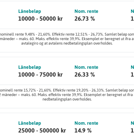
Lånebeløp
Nom. rente
N
10000 - 50000 kr
26.73 %
1
ominell rente 9,48% - 21,60%. Effektiv rente 12,51% - 26,73%. Samlet beløp som 
 måneder – maks. 60. Maks. effektiv rente 39,9%. Eksemplet er beregnet ut ifra at
avtalegiro og at avtalens nedbetalingsplan overholdes.
Lånebeløp
Nom. rente
N
10000 - 75000 kr
26.33 %
1
minell rente 15,72% - 21,60%. Effektiv rente 19,20% - 26,33%. Samlet beløp som
12 måneder – maks. 60. Maks. effektiv rente 39,9%. Eksemplet er beregnet ut ifra
nedbetalingsplan overholdes.
Lånebeløp
Nom. rente
N
25000 - 500000 kr
14.9 %
1