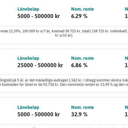
Lånebeløp
Nom. rente
N
5000 - 500000 kr
6.29 %
1
ente 15,39%, 100 000 kr o/7 år, kostnad 58 725 kr, totalt 158 725 kr. Individuel
kr o/10 år).
Lånebeløp
Nom. rente
N
25000 - 500000 kr
6.86 %
1
ingstid på 5 år, er det månedlige avdraget 1.562 kr. I tillegg kommer ekstra mån
e kostnaden for lånet er da 93.730 kr. Den nominelle renten er 13,49 % og den re
Lånebeløp
Nom. rente
N
5000 - 500000 kr
32.9 %
1