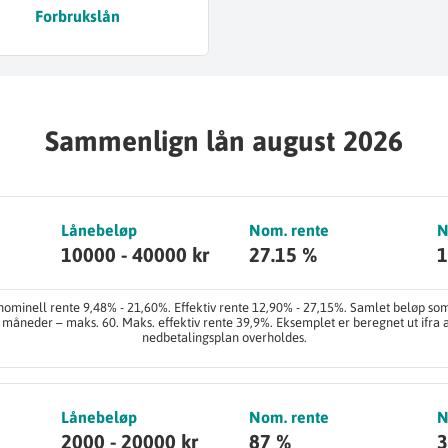
Forbrukslån
Sammenlign lån august 2026
Lånebeløp
Nom. rente
N
10000 - 40000 kr
27.15 %
1
ominell rente 9,48% - 21,60%. Effektiv rente 12,90% - 27,15%. Samlet beløp som 
12 måneder – maks. 60. Maks. effektiv rente 39,9%. Eksemplet er beregnet ut ifra 
nedbetalingsplan overholdes.
Lånebeløp
Nom. rente
N
2000 - 20000 kr
87 %
3