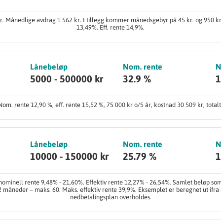
år. Månedlige avdrag 1 562 kr. I tillegg kommer månedsgebyr på 45 kr. og 950 kr.
13,49%. Eff. rente 14,9%.
Lånebeløp
Nom. rente
N
5000 - 500000 kr
32.9 %
1
om. rente 12,90 %, eff. rente 15,52 %, 75 000 kr o/5 år, kostnad 30 509 kr, totalt
Lånebeløp
Nom. rente
N
10000 - 150000 kr
25.79 %
1
ominell rente 9,48% - 21,60%. Effektiv rente 12,27% - 26,54%. Samlet beløp som 
12 måneder – maks. 60. Maks. effektiv rente 39,9%. Eksemplet er beregnet ut ifra
nedbetalingsplan overholdes.