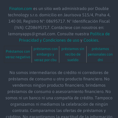
Finaton.com
es un sitio web administrado por Double
technology s.r.o.
domicilio
en Jaurisova 515/4, Praha 4,
140 00, Registro Nº: 08695717. Nº Identificación Fiscal
(IVA): CZ08695717. Contáctese con nosotros en:
lemonyapps@gmail.com. Consulte nuestra
Política de
Privacidad y Condiciones de uso
y
Cookies
.
préstamos con
préstamos sin
préstamos
Préstamos con
embargo y
recibo de
personales con
veraz negativo
veraz por cbu
sueldo
dni
No somos intermediarios de crédito ni corredores de
préstamos de consumo u otro producto financiero. No
vendemos ningún producto financiero, brindamos
préstamos de consumo o asesoramiento financiero. No
somos ni un banco ni una compañía de crédito. Tampoco
organizamos ni mediamos la celebración de ningún
contrato. Comparamos las ofertas de préstamos y
créditos. No garantizamos la exactitud de la información