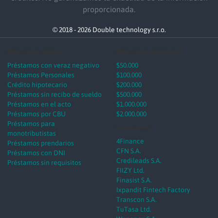
proporcionada.
© 2018 - 2026 Double technology s.r.o.
Préstamos online
Préstamos por monto
Préstamos con veraz negativo
$50.000
Préstamos Personales
$100.000
Crédito hipotecario
$200.000
Préstamos sin recibo de sueldo
$500.000
Préstamos en el acto
$1.000.000
Préstamos por CBU
$2.000.000
Préstamos para
Companies
monotributistas
4Finance
Préstamos prendarios
CFN S.A.
Préstamos con DNI
Credileads S.A.
Préstamos sin requisitos
FIIZY Ltd.
Finasist S.A.
Ixpandit Fintech Factory
Transcon S.A.
TuTasa Ltd.