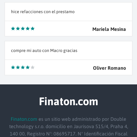
hice refacciones con el prestamo
Mariela Mesina
compre mi auto con Macro gracias
Oliver Romano
Finaton.com
Finaton.com
es un sitio web administrado por Double
technology s.r.o.
domicilio
en Jaurisova 515/4, Praha 4,
140 00, Registro Nº: 08695717. Nº Identificación Fiscal