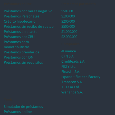
Préstamos online
Préstamos por monto
Préstamos con veraz negativo
$50.000
Préstamos Personales
$100.000
Crédito hipotecario
$200.000
Préstamos sin recibo de sueldo
$500.000
Préstamos en el acto
$1.000.000
Préstamos por CBU
$2.000.000
Préstamos para
Companies
monotributistas
4Finance
Préstamos prendarios
CFN S.A.
Préstamos con DNI
Credileads S.A.
Préstamos sin requisitos
FIIZY Ltd.
Finasist S.A.
Ixpandit Fintech Factory
Transcon S.A.
TuTasa Ltd.
Wenance S.A.
Tools
Simulador de préstamos
Préstamos online