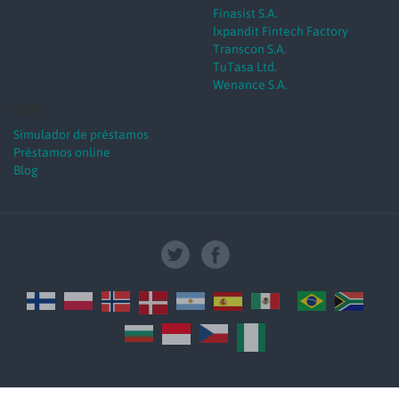
Finasist S.A.
Ixpandit Fintech Factory
Transcon S.A.
TuTasa Ltd.
Wenance S.A.
Tools
Simulador de préstamos
Préstamos online
Blog