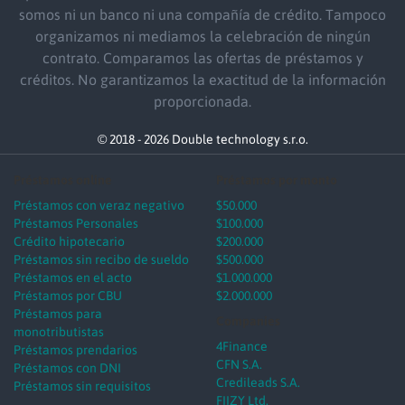
somos ni un banco ni una compañía de crédito. Tampoco
organizamos ni mediamos la celebración de ningún
contrato. Comparamos las ofertas de préstamos y
créditos. No garantizamos la exactitud de la información
proporcionada.
© 2018 - 2026 Double technology s.r.o.
Préstamos online
Préstamos por monto
Préstamos con veraz negativo
$50.000
Préstamos Personales
$100.000
Crédito hipotecario
$200.000
Préstamos sin recibo de sueldo
$500.000
Préstamos en el acto
$1.000.000
Préstamos por CBU
$2.000.000
Préstamos para
Companies
monotributistas
4Finance
Préstamos prendarios
CFN S.A.
Préstamos con DNI
Credileads S.A.
Préstamos sin requisitos
FIIZY Ltd.