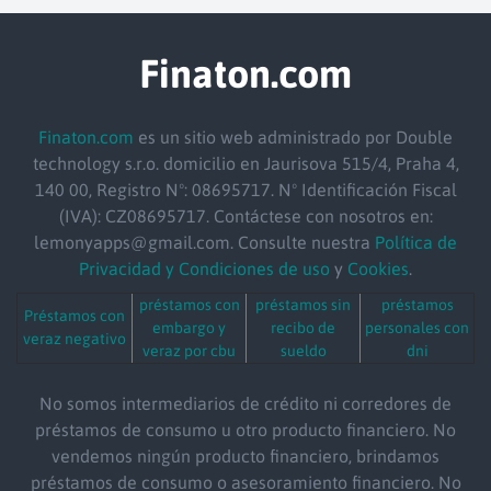
Finaton.com
Finaton.com
es un sitio web administrado por Double
technology s.r.o.
domicilio
en Jaurisova 515/4, Praha 4,
140 00, Registro Nº: 08695717. Nº Identificación Fiscal
(IVA): CZ08695717. Contáctese con nosotros en:
lemonyapps@gmail.com. Consulte nuestra
Política de
Privacidad y Condiciones de uso
y
Cookies
.
préstamos con
préstamos sin
préstamos
Préstamos con
embargo y
recibo de
personales con
veraz negativo
veraz por cbu
sueldo
dni
No somos intermediarios de crédito ni corredores de
préstamos de consumo u otro producto financiero. No
vendemos ningún producto financiero, brindamos
préstamos de consumo o asesoramiento financiero. No