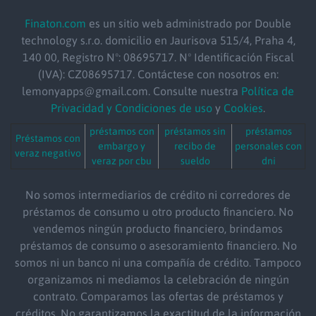
Finaton.com
es un sitio web administrado por Double
technology s.r.o.
domicilio
en Jaurisova 515/4, Praha 4,
140 00, Registro Nº: 08695717. Nº Identificación Fiscal
(IVA): CZ08695717. Contáctese con nosotros en:
lemonyapps@gmail.com. Consulte nuestra
Política de
Privacidad y Condiciones de uso
y
Cookies
.
préstamos con
préstamos sin
préstamos
Préstamos con
embargo y
recibo de
personales con
veraz negativo
veraz por cbu
sueldo
dni
No somos intermediarios de crédito ni corredores de
préstamos de consumo u otro producto financiero. No
vendemos ningún producto financiero, brindamos
préstamos de consumo o asesoramiento financiero. No
somos ni un banco ni una compañía de crédito. Tampoco
organizamos ni mediamos la celebración de ningún
contrato. Comparamos las ofertas de préstamos y
créditos. No garantizamos la exactitud de la información