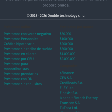
proporcionada.
© 2018 - 2026 Double technology s.r.o.
Préstamos online
Préstamos por monto
Préstamos con veraz negativo
$50.000
Préstamos Personales
$100.000
Crédito hipotecario
$200.000
Préstamos sin recibo de sueldo
$500.000
Préstamos en el acto
$1.000.000
Préstamos por CBU
$2.000.000
Préstamos para
Companies
monotributistas
4Finance
Préstamos prendarios
CFN S.A.
Préstamos con DNI
Credileads S.A.
Préstamos sin requisitos
FIIZY Ltd.
Finasist S.A.
Ixpandit Fintech Factory
Transcon S.A.
TuTasa Ltd.