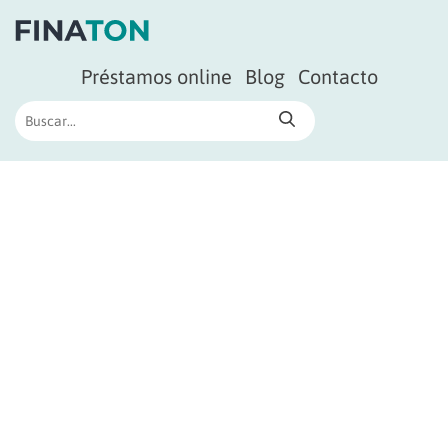
Préstamos online
Blog
Contacto