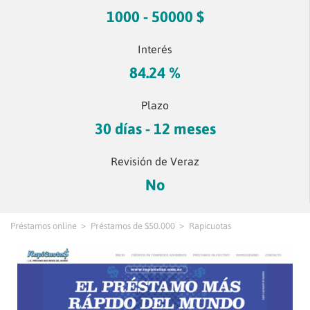
1000 - 50000 $
Interés
84.24 %
Plazo
30 días - 12 meses
Revisión de Veraz
No
Préstamos online
Préstamos de $50.000
Rapicuotas