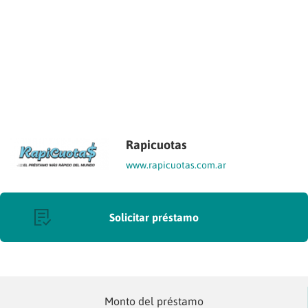
Rapicuotas
www.rapicuotas.com.ar
Solicitar préstamo
Monto del préstamo