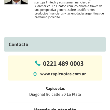
startups Fintech y el sistema financiero en
sudamérica. En Finaton.com, colabora a través de
una perspectiva general sobre los diferentes
productos financieros y las entidades argentinas de
préstamo y crédito.
Contacto
0221 489 0003
www.rapicuotas.com.ar
Rapicuotas
Diagonal 80 calle 50 La Plata
Horario de atención