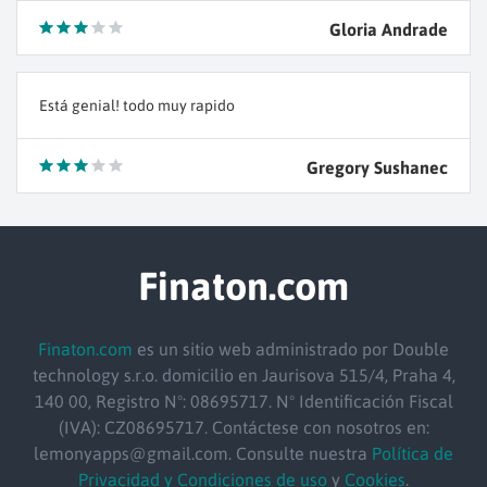
Gloria Andrade
Está genial! todo muy rapido
Gregory Sushanec
Finaton.com
Finaton.com
es un sitio web administrado por Double
technology s.r.o.
domicilio
en Jaurisova 515/4, Praha 4,
140 00, Registro Nº: 08695717. Nº Identificación Fiscal
(IVA): CZ08695717. Contáctese con nosotros en:
lemonyapps@gmail.com. Consulte nuestra
Política de
Privacidad y Condiciones de uso
y
Cookies
.