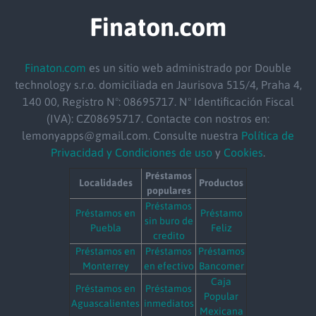
Finaton.com
Finaton.com
es un sitio web administrado por Double
technology s.r.o. domiciliada en Jaurisova 515/4, Praha 4,
140 00, Registro Nº: 08695717. Nº Identificación Fiscal
(IVA): CZ08695717. Contacte con nostros en:
lemonyapps@gmail.com. Consulte nuestra
Política de
Privacidad y Condiciones de uso
y
Cookies
.
Préstamos
Localidades
Productos
populares
Préstamos
Préstamos en
Préstamo
sin buro de
Puebla
Feliz
credito
Préstamos en
Préstamos
Préstamos
Monterrey
en efectivo
Bancomer
Caja
Préstamos en
Préstamos
Popular
Aguascalientes
inmediatos
Mexicana