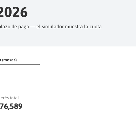
2026
l plazo de pago — el simulador muestra la cuota
o (meses)
terés total
76,589