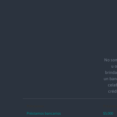
No som
u 
brind
un ban
cele
créd
Préstamos
Préstam
Préstamos bancarios
$5,000