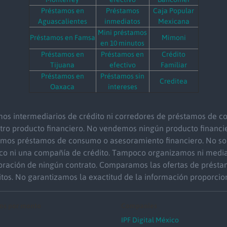
Préstamos en
Préstamos
Caja Popular
Aguascalientes
inmediatos
Mexicana
Mini préstamos
Préstamos en Famsa
Mimoni
en 10 minutos
Préstamos en
Préstamos en
Crédito
Tijuana
efectivo
Familiar
Préstamos en
Préstamos sin
Creditea
Oaxaca
intereses
os intermediarios de crédito ni corredores de préstamos de 
otro producto financiero. No vendemos ningún producto financie
amos préstamos de consumo o asesoramiento financiero. No so
co ni una compañía de crédito. Tampoco organizamos ni medi
bración de ningún contrato. Comparamos las ofertas de présta
itos. No garantizamos la exactitud de la información proporcio
os por monto
Companies
IPF Digital México