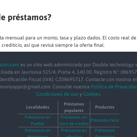
 de préstamos?
a mensual para un monto, tasa y plazo dados. El costo real d
 crediticio, así que revisá siempre la oferta final.
aton.com
es un sitio web administrado por Double technology s.
iliada en Jaurisova 515/4, Praha 4, 140 00, Registro Nº: 086957
Identificación Fiscal (IVA): CZ08695717. Contacte con nostros en
emonyapps@gmail.com. Consulte nuestra
Política de Privacida
Condiciones de uso
y
Cookies
.
Préstamos
Localidades
Productos
populares
Préstamos en
Préstamos sin
Préstamo Feliz
Puebla
buro de credito
Préstamos en
Préstamos en
Préstamos
Monterrey
efectivo
Bancomer