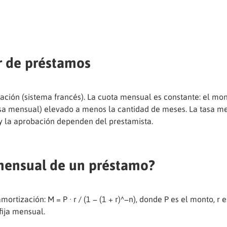
r de préstamos
ación (sistema francés). La cuota mensual es constante: el mon
a mensual) elevado a menos la cantidad de meses. La tasa men
 y la aprobación dependen del prestamista.
mensual de un préstamo?
rtización: M = P · r / (1 − (1 + r)^−n), donde P es el monto, r 
fija mensual.