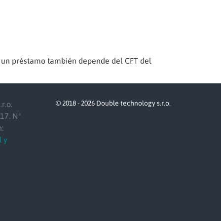
e un préstamo también depende del CFT del
© 2018 - 2026 Double technology s.r.o.
r.o.
17. Nº
:
d y