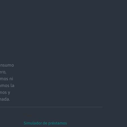
consumo
ro,
mos ni
amos la
mos y
nada.
Tools
Simulador de préstamos