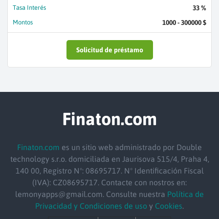
Tasa Interés
33 %
Montos
1000 - 300000 $
Solicitud de préstamo
Finaton.com
Finaton.com
es un sitio web administrado por Double
technology s.r.o. domiciliada en Jaurisova 515/4, Praha 4,
140 00, Registro Nº: 08695717. Nº Identificación Fiscal
(IVA): CZ08695717. Contacte con nostros en:
lemonyapps@gmail.com. Consulte nuestra
Política de
Privacidad y Condiciones de uso
y
Cookies
.