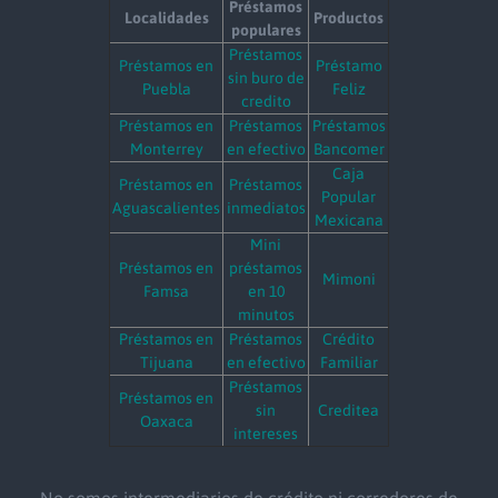
Préstamos
Localidades
Productos
populares
Préstamos
Préstamos en
Préstamo
sin buro de
Puebla
Feliz
credito
Préstamos en
Préstamos
Préstamos
Monterrey
en efectivo
Bancomer
Caja
Préstamos en
Préstamos
Popular
Aguascalientes
inmediatos
Mexicana
Mini
Préstamos en
préstamos
Mimoni
Famsa
en 10
minutos
Préstamos en
Préstamos
Crédito
Tijuana
en efectivo
Familiar
Préstamos
Préstamos en
sin
Creditea
Oaxaca
intereses