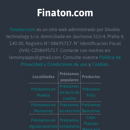
Finaton.com
Finaton.com
es un sitio web administrado por Double
technology s.r.o. domiciliada en Jaurisova 515/4, Praha 4,
140 00, Registro Nº: 08695717. Nº Identificación Fiscal
(IVA): CZ08695717. Contacte con nostros en:
lemonyapps@gmail.com. Consulte nuestra
Política de
Privacidad y Condiciones de uso
y
Cookies
.
Préstamos
Localidades
Productos
populares
Préstamos
Préstamos en
Préstamo
sin buro de
Puebla
Feliz
credito
Préstamos en
Préstamos
Préstamos
Monterrey
en efectivo
Bancomer
Caja
Préstamos en
Préstamos
Popular
Aguascalientes
inmediatos
Mexicana