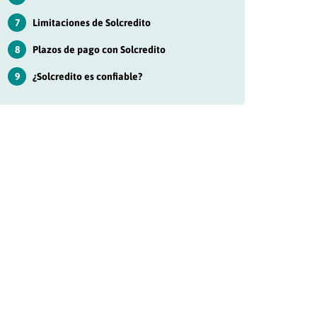
7
Limitaciones de Solcredito
8
Plazos de pago con Solcredito
9
¿Solcredito es confiable?