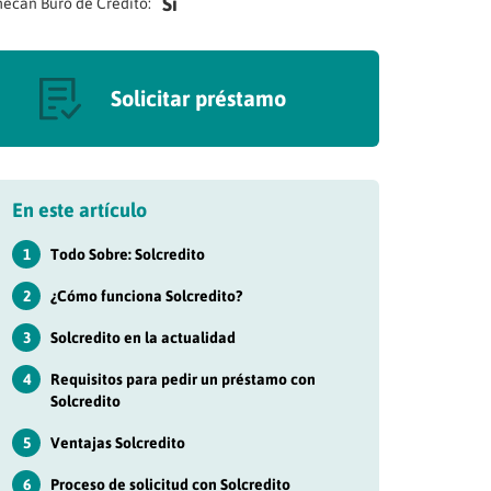
Si
ecan Buró de Crédito:
Solicitar préstamo
En este artículo
1
Todo Sobre: Solcredito
2
¿Cómo funciona Solcredito?
3
Solcredito en la actualidad
4
Requisitos para pedir un préstamo con
Solcredito
5
Ventajas Solcredito
6
Proceso de solicitud con Solcredito