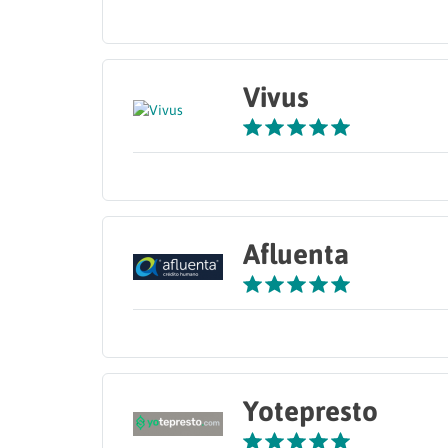
Vivus
Afluenta
Yotepresto