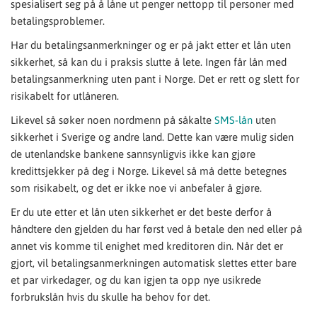
spesialisert seg på å låne ut penger nettopp til personer med
betalingsproblemer.
Har du betalingsanmerkninger og er på jakt etter et lån uten
sikkerhet, så kan du i praksis slutte å lete. Ingen får lån med
betalingsanmerkning uten pant i Norge. Det er rett og slett for
risikabelt for utlåneren.
Likevel så søker noen nordmenn på såkalte
SMS-lån
uten
sikkerhet i Sverige og andre land. Dette kan være mulig siden
de utenlandske bankene sannsynligvis ikke kan gjøre
kredittsjekker på deg i Norge. Likevel så må dette betegnes
som risikabelt, og det er ikke noe vi anbefaler å gjøre.
Er du ute etter et lån uten sikkerhet er det beste derfor å
håndtere den gjelden du har først ved å betale den ned eller på
annet vis komme til enighet med kreditoren din. Når det er
gjort, vil betalingsanmerkningen automatisk slettes etter bare
et par virkedager, og du kan igjen ta opp nye usikrede
forbrukslån hvis du skulle ha behov for det.