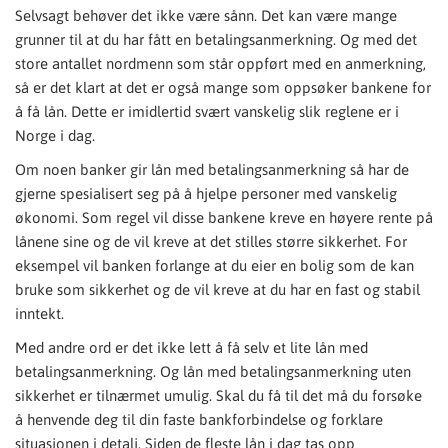
Selvsagt behøver det ikke være sånn. Det kan være mange
grunner til at du har fått en betalingsanmerkning. Og med det
store antallet nordmenn som står oppført med en anmerkning,
så er det klart at det er også mange som oppsøker bankene for
å få lån. Dette er imidlertid svært vanskelig slik reglene er i
Norge i dag.
Om noen banker gir lån med betalingsanmerkning så har de
gjerne spesialisert seg på å hjelpe personer med vanskelig
økonomi. Som regel vil disse bankene kreve en høyere rente på
lånene sine og de vil kreve at det stilles større sikkerhet. For
eksempel vil banken forlange at du eier en bolig som de kan
bruke som sikkerhet og de vil kreve at du har en fast og stabil
inntekt.
Med andre ord er det ikke lett å få selv et lite lån med
betalingsanmerkning. Og lån med betalingsanmerkning uten
sikkerhet er tilnærmet umulig. Skal du få til det må du forsøke
å henvende deg til din faste bankforbindelse og forklare
situasjonen i detalj. Siden de fleste lån i dag tas opp