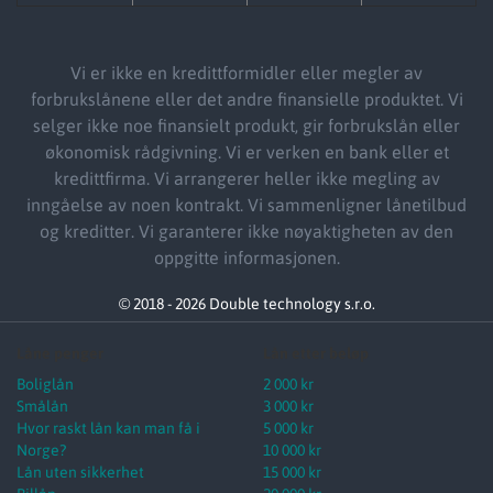
Vi er ikke en kredittformidler eller megler av
forbrukslånene eller det andre finansielle produktet. Vi
selger ikke noe finansielt produkt, gir forbrukslån eller
økonomisk rådgivning. Vi er verken en bank eller et
kredittfirma. Vi arrangerer heller ikke megling av
inngåelse av noen kontrakt. Vi sammenligner lånetilbud
og kreditter. Vi garanterer ikke nøyaktigheten av den
oppgitte informasjonen.
© 2018 - 2026 Double technology s.r.o.
Låne penger
Lån etter beløp
Boliglån
2 000 kr
Smålån
3 000 kr
Hvor raskt lån kan man få i
5 000 kr
Norge?
10 000 kr
Lån uten sikkerhet
15 000 kr