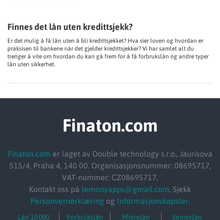
Finnes det lån uten kredittsjekk?
Er det mulig å få lån uten å bli kredittsjekket? Hva sier loven og hvordan er
praksisen til bankene når det gjelder kredittsjekker? Vi har samlet alt du
trenger å vite om hvordan du kan gå frem for å få forbrukslån og andre typer
lån uten sikkerhet.
Finaton.com
Finaton.com
er laget av Double technology s.r.o., Jaurisova
515/4, Praha 4, 140 00. Organisasjonsnummer: 08695717,
VAT-nummer: CZ08695717,
Kontakt oss på
lemonyapps@gmail.com
. Sjekk
Personvernerklæring
og
Informasjonskapsler
.
Lån 10 000
Forbrukslån
Mikrolån
Seniorlån