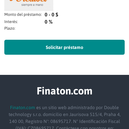
0 - 0 $
Monto del préstamo:
0 %
Interés:
Plazo:
Solicitar préstamo
Finaton.com
Finaton.com
es un sitio web administrado por Double
technology s.r.o.
domicilio
en Jaurisova 515/4, Praha 4,
140 00, Registro Nº: 08695717. Nº Identificación Fiscal
(IVA): CZ08695717. Contáctese con nosotros en: