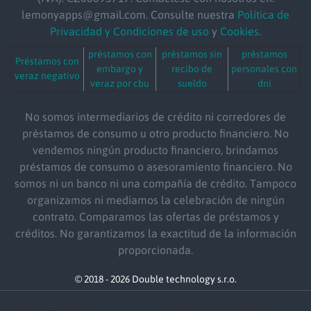
lemonyapps@gmail.com. Consulte nuestra
Política de
Privacidad y Condiciones de uso
y
Cookies
.
préstamos con
préstamos sin
préstamos
Préstamos con
embargo y
recibo de
personales con
veraz negativo
veraz por cbu
sueldo
dni
No somos intermediarios de crédito ni corredores de
préstamos de consumo u otro producto financiero. No
vendemos ningún producto financiero, brindamos
préstamos de consumo o asesoramiento financiero. No
somos ni un banco ni una compañía de crédito. Tampoco
organizamos ni mediamos la celebración de ningún
contrato. Comparamos las ofertas de préstamos y
créditos. No garantizamos la exactitud de la información
proporcionada.
© 2018 - 2026 Double technology s.r.o.
Préstamos online
Préstamos por monto