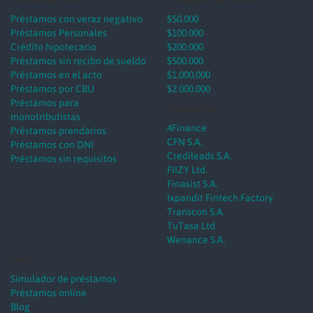
Préstamos con veraz negativo
$50.000
Préstamos Personales
$100.000
Crédito hipotecario
$200.000
Préstamos sin recibo de sueldo
$500.000
Préstamos en el acto
$1.000.000
Préstamos por CBU
$2.000.000
Préstamos para
Companies
monotributistas
4Finance
Préstamos prendarios
CFN S.A.
Préstamos con DNI
Credileads S.A.
Préstamos sin requisitos
FIIZY Ltd.
Finasist S.A.
Ixpandit Fintech Factory
Transcon S.A.
TuTasa Ltd.
Wenance S.A.
Tools
Simulador de préstamos
Préstamos online
Blog