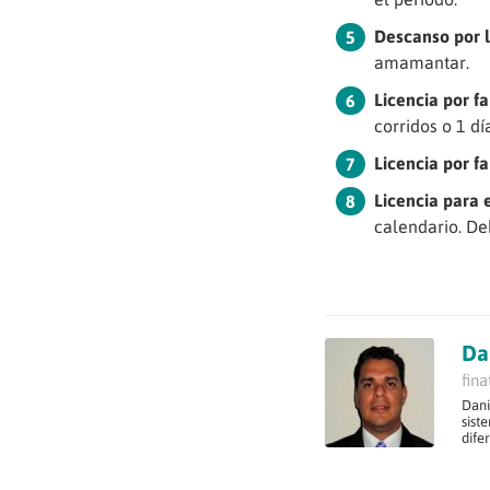
Descanso por 
amamantar.
Licencia por f
corridos o 1 dí
Licencia por f
Licencia para 
calendario. De
Da
fin
Dani
sist
dife