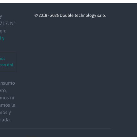
© 2018 - 2026 Double technology s.r.o.
y
717. Nº
en:
d y
mos
con dni
consumo
ro,
mos ni
amos la
mos y
nada.