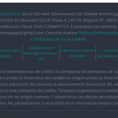
Finaton.com
es un sitio web administrado por Double technolog
micilio
en Jaurisova 515/4, Praha 4, 140 00, Registro Nº: 08695
entificación Fiscal (IVA): CZ08695717. Contáctese con nosotros 
emonyapps@gmail.com. Consulte nuestra
Política de Privacida
Condiciones de uso
y
Cookies
.
préstamos con
os con veraz
préstamos sin recibo
présta
embargo y veraz por
egativo
de sueldo
personales 
cbu
os intermediarios de crédito ni corredores de préstamos de 
otro producto financiero. No vendemos ningún producto financie
amos préstamos de consumo o asesoramiento financiero. No so
co ni una compañía de crédito. Tampoco organizamos ni medi
bración de ningún contrato. Comparamos las ofertas de présta
itos. No garantizamos la exactitud de la información proporcio