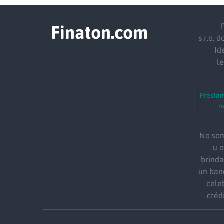
Finaton.com
s.r.o.
do
Id
l
Préstam
n
No som
u 
brind
un ban
cele
créd