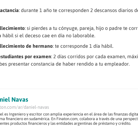
lactancia
: durante 1 año te corresponden 2 descansos diarios 
allecimiento
: si pierdes a tu cónyuge, pareja, hijo o padre te co
a hábil si el deceso cae en día no laborable.
allecimiento de hermano
: te corresponde 1 día hábil.
estudiantes por examen
: 2 días corridos por cada examen, máx
bes presentar constancia de haber rendido a tu empleador.
niel Navas
aton.com/ar/daniel-navas
el es Ingeniero y escritor con amplia experiencia en el área de las finanzas digital
ema financiero en sudamérica. En Finaton.com, colabora a través de una perspect
rentes productos financieros y las entidades argentinas de préstamo y crédito.