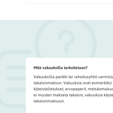
Mitä vakuuksilla tarkoitetaan?
Vakuuksilla pankki tai rahoitusyhtiö varmist
takaisinmaksun. Vakuuksia ovat esimerkiksi
käteistalletukset, arvopaperit, metsäomaisuu
ei muuten makseta takaisin, vakuuksia käyt
takaisinmaksuun.