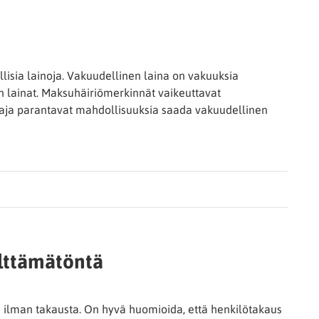
llisia lainoja. Vakuudellinen laina on vakuuksia
 lainat. Maksuhäiriömerkinnät vaikeuttavat
kaaja parantavat mahdollisuuksia saada vakuudellinen
lttämätöntä
a ilman takausta. On hyvä huomioida, että henkilötakaus