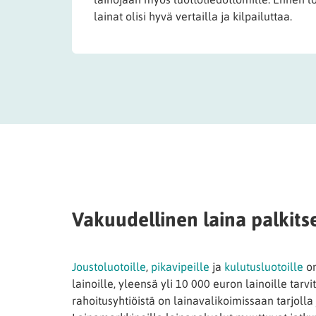
lainat olisi hyvä vertailla ja kilpailuttaa.
Vakuudellinen laina palkits
Joustoluotoille
,
pikavipeille
ja
kulutusluotoille
on
lainoille, yleensä yli 10 000 euron lainoille tar
rahoitusyhtiöistä on lainavalikoimissaan tarjoll