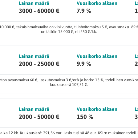
Lainan määrä
Vuosikorko alkaen
L
3000 - 60000 €
7.9 %
1
0 000 €, takaisinmaksuaika on viisi vuotta, tilinhoitomaksu 5 €, avausmaksu 8
on tällöin 15 000 €, eli 250 €/kk.
Lainan määrä
Vuosikorko alkaen
L
2000 - 25000 €
9.9 %
2
uoton avausmaksu 60 €, laskutusmaksu 3 €/erä ja korko 13 %, todellinen vuosik
kuukausierä 107,31 €.
Lainan määrä
Vuosikorko alkaen
L
2000 - 50000 €
150 %
3
ika 12 kk. Kuukausierä: 291,56 eur. Laskutuslisä 48 eur. KSL:n mukainen todell