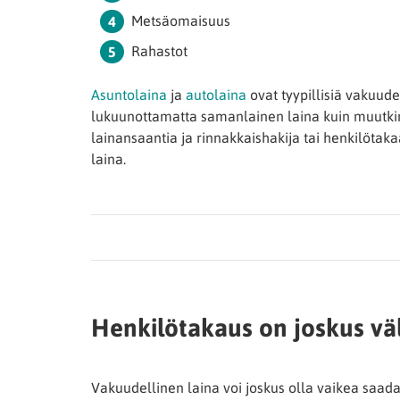
Metsäomaisuus
Rahastot
Asuntolaina
ja
autolaina
ovat tyypillisiä vakuude
lukuunottamatta samanlainen laina kuin muutkin
lainansaantia ja rinnakkaishakija tai henkilöta
laina.
Henkilötakaus on joskus vä
Vakuudellinen laina voi joskus olla vaikea saad