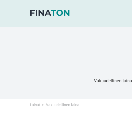
Vakuudellinen laina
Lainat
Vakuudellinen laina