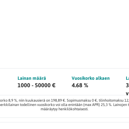
Lainan määrä
Vuosikorko alkaen
L
1000 - 50000 €
4.68 %
3
v
orko 8,9 %, niin kuukausierä on 198,89 €. Sopimusmaksu 0 €, tilinhoitomaksu 12
rkkilainan todellinen vuosikorko voi olla enintään (max APR) 25,3 %. Lainojen
määräytyy henkilökohtaisesti.