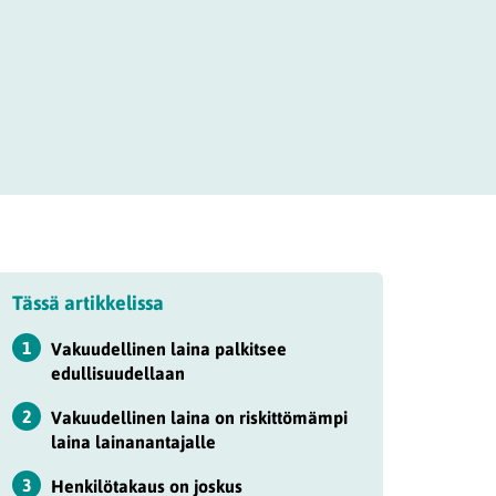
Tässä artikkelissa
1
Vakuudellinen laina palkitsee
edullisuudellaan
2
Vakuudellinen laina on riskittömämpi
laina lainanantajalle
3
Henkilötakaus on joskus