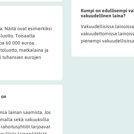
Kumpi on edullisempi vai
vakuudellinen laina?
Vakuudellisissa lainoiss
ia. Näitä ovat esimerkiksi
vakuudettomissa lainoissa
sluotto. Toisaalta
pienempi vakuudellisissa
pa 60 000 euroa.
stoluotto, matkalaina ja
i tuhansien eurojen
 on
sa lainan saamista. Jos
emalla sekä vakuuksilla
t rahoitusyhtiöt tarjoavat
pullista lainapäätöstä