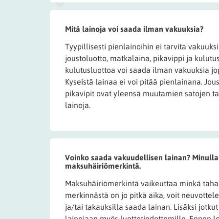
Mitä lainoja voi saada ilman vakuuksia?
Tyypillisesti pienlainoihin ei tarvita vakuuks
joustoluotto, matkalaina, pikavippi ja kulutu
kulutusluottoa voi saada ilman vakuuksia jo
Kyseistä lainaa ei voi pitää pienlainana. Jou
pikavipit ovat yleensä muutamien satojen ta
lainoja.
Voinko saada vakuudellisen lainan? Minulla
maksuhäiriömerkintä.
Maksuhäiriömerkintä vaikeuttaa minkä tahan
merkinnästä on jo pitkä aika, voit neuvottel
ja/tai takauksilla saada lainan. Lisäksi jotku
lainojaan myös luottotiedottomille. Ennen lo