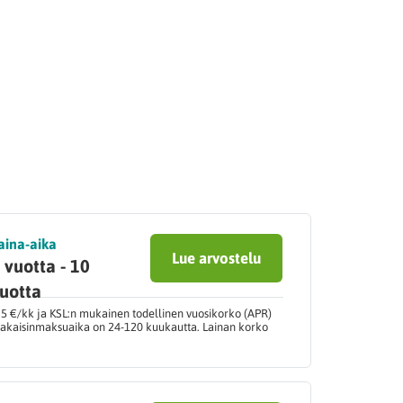
aina-aika
Lue arvostelu
 vuotta - 10
uotta
,5 €/kk ja KSL:n mukainen todellinen vuosikorko (APR)
 takaisinmaksuaika on 24-120 kuukautta. Lainan korko