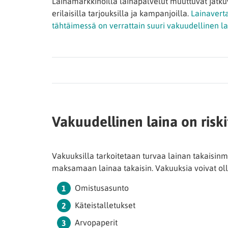
Lainamarkkinoilla lainapalvelut muuttuvat jatkuva
erilaisilla tarjouksilla ja kampanjoilla.
Lainaverta
tähtäimessä on verrattain suuri vakuudellinen la
Vakuudellinen laina on risk
Vakuuksilla tarkoitetaan turvaa lainan takaisinma
maksamaan lainaa takaisin. Vakuuksia voivat oll
Omistusasunto
Käteistalletukset
Arvopaperit