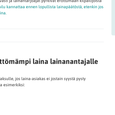
sti ja lainantarjoajat pyrkivät erottumaan kilpailijoista
ilu kannattaa ennen lopullista lainapäätöstä, etenkin jos
ina.
ittömämpi laina lainanantajalle
ksulle, jos laina-asiakas ei jostain syystä pysty
a esimerkiksi: