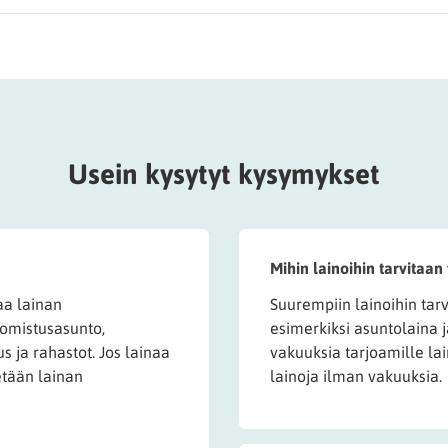
Usein kysytyt kysymykset
Mihin lainoihin tarvitaan
aa lainan
Suurempiin lainoihin tar
 omistusasunto,
esimerkiksi asuntolaina 
s ja rahastot. Jos lainaa
vakuuksia tarjoamille la
etään lainan
lainoja ilman vakuuksia.