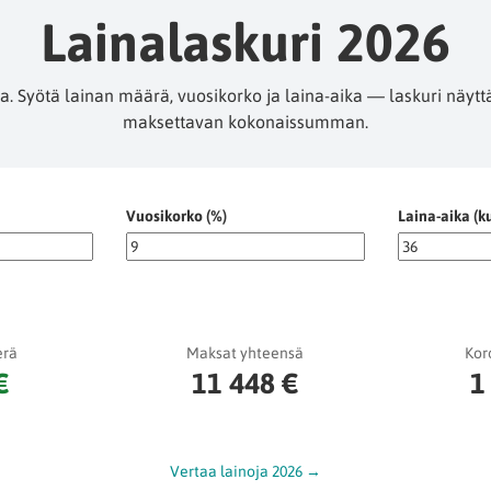
Lainalaskuri 2026
 Syötä lainan määrä, vuosikorko ja laina-aika — laskuri näytt
maksettavan kokonaissumman.
Vuosikorko (%)
Laina-aika (k
erä
Maksat yhteensä
Kor
€
11 448 €
1
Vertaa lainoja 2026 →