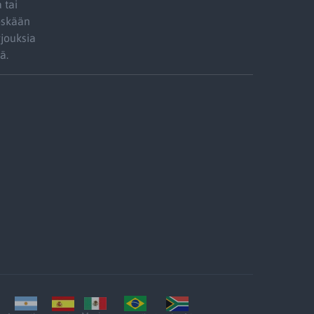
 tai
öskään
jouksia
ä.