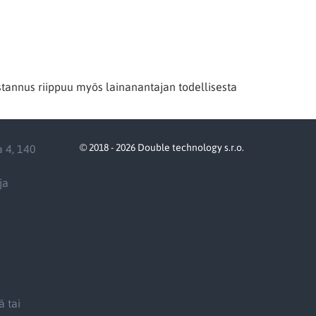
stannus riippuu myös lainanantajan todellisesta
© 2018 - 2026 Double technology s.r.o.
a 4, 140
ja
ä tai