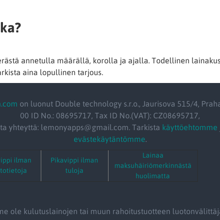
kka?
ästä annetulla määrällä, korolla ja ajalla. Todellinen lainaku
arkista aina lopullinen tarjous.
n.com
on luonut Double technology s.r.o., Jaurisova 515/4, Prah
00 ID No.: 08695717, Tax ID No.(VAT): CZ08695717,
ta yhteyttä: lemonyapps@gmail.com. Tarkista
käyttöehtomme
evästekäytäntömme
.
Lainaa
ippi ilman
Pikavippi ilman
maksuhäiriömerkinnästä
totietoja
tuloja
huolimatta
 ole kulutuslainojen tai muun rahoitustuotteen luotonvälittäj