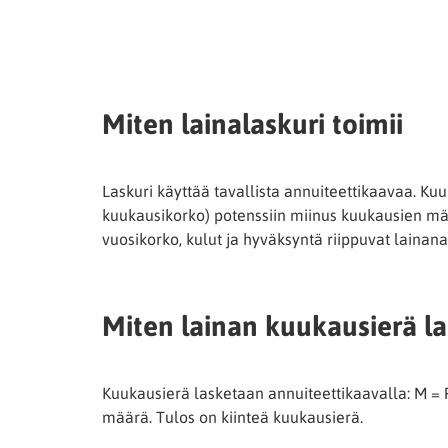
Miten lainalaskuri toimii
Laskuri käyttää tavallista annuiteettikaavaa. Kuu
kuukausikorko) potenssiin miinus kuukausien mää
vuosikorko, kulut ja hyväksyntä riippuvat lainana
Miten lainan kuukausierä l
Kuukausierä lasketaan annuiteettikaavalla: M = P 
määrä. Tulos on kiinteä kuukausierä.