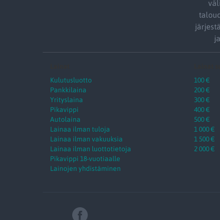
väl
talou
järjes
j
Lainat
Lainat 
Kulutusluotto
100 €
Pankkilaina
200 €
Yrityslaina
300 €
Pikavippi
400 €
Autolaina
500 €
Lainaa ilman tuloja
1 000 €
Lainaa ilman vakuuksia
1 500 €
Lainaa ilman luottotietoja
2 000 €
Pikavippi 18-vuotiaalle
Lainojen yhdistäminen