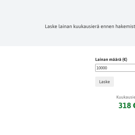
Laske lainan kuukausierä ennen hakemista.
Lainan määrä (€)
Laske
Kuukausi
318 