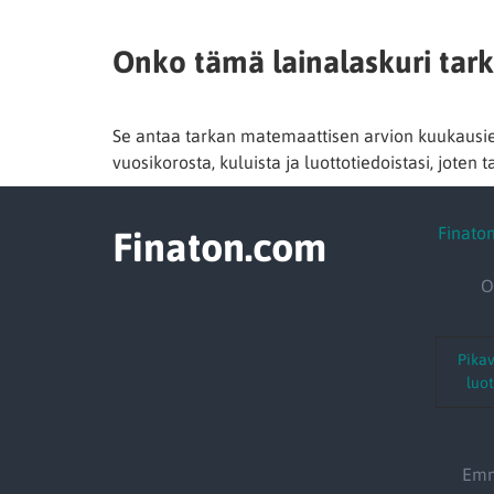
Onko tämä lainalaskuri tar
Se antaa tarkan matemaattisen arvion kuukausier
vuosikorosta, kuluista ja luottotiedoistasi, joten t
Finato
Finaton.com
O
Pikav
luot
Emme