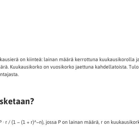
kausierä on kiinteä: lainan määrä kerrottuna kuukausikorolla ja 
rä. Kuukausikorko on vuosikorko jaettuna kahdellatoista. Tulo
ntajasta.
asketaan?
· r / (1 − (1 + r)^−n), jossa P on lainan määrä, r on kuukausiko