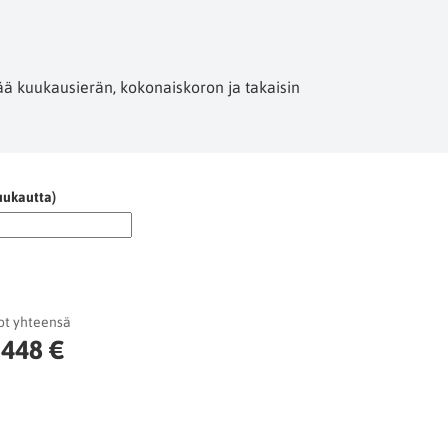
ää kuukausierän, kokonaiskoron ja takaisin
uukautta)
ot yhteensä
 448 €