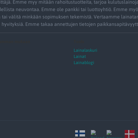
ittäjä. Emme myy mitään rahoitustuotteita, tarjoa kulutuslainoja
dellista neuvontaa. Emme ole pankki tai luottoyhtiö. Emme my
tä tai välitä minkään sopimuksen tekemistä. Vertaamme lainatar
a hyvityksiä. Emme takaa annettujen tietojen paikkansapitävyytt
summan mukaan
Tools
Lainalaskuri
Lainat
Lainablogi