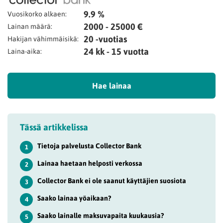
9.9 %
Vuosikorko alkaen:
2000 - 25000 €
Lainan määrä:
20 -vuotias
Hakijan vähimmäisikä:
24 kk - 15 vuotta
Laina-aika:
Hae lainaa
Tässä artikkelissa
Tietoja palvelusta Collector Bank
1
Lainaa haetaan helposti verkossa
2
Collector Bank ei ole saanut käyttäjien suosiota
3
Saako lainaa yöaikaan?
4
Saako lainalle maksuvapaita kuukausia?
5