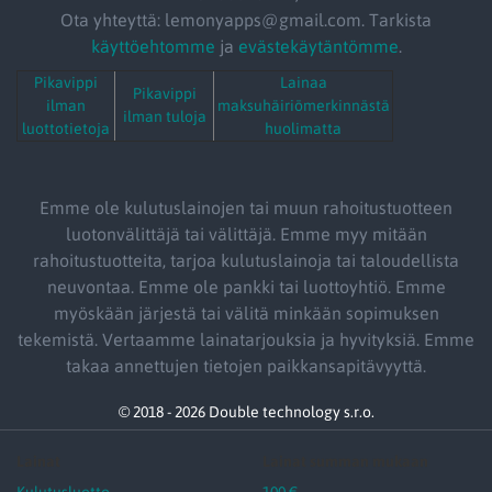
Ota yhteyttä: lemonyapps@gmail.com. Tarkista
käyttöehtomme
ja
evästekäytäntömme
.
Pikavippi
Lainaa
Pikavippi
ilman
maksuhäiriömerkinnästä
ilman tuloja
luottotietoja
huolimatta
Emme ole kulutuslainojen tai muun rahoitustuotteen
luotonvälittäjä tai välittäjä. Emme myy mitään
rahoitustuotteita, tarjoa kulutuslainoja tai taloudellista
neuvontaa. Emme ole pankki tai luottoyhtiö. Emme
myöskään järjestä tai välitä minkään sopimuksen
tekemistä. Vertaamme lainatarjouksia ja hyvityksiä. Emme
takaa annettujen tietojen paikkansapitävyyttä.
© 2018 - 2026 Double technology s.r.o.
Lainat
Lainat summan mukaan
Kulutusluotto
100 €