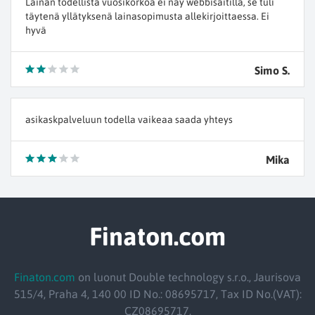
Lainan todellista vuosikorkoa ei näy webbisaitilla, se tuli
täytenä yllätyksenä lainasopimusta allekirjoittaessa. Ei
hyvä
Simo S.
asikaskpalveluun todella vaikeaa saada yhteys
Mika
Finaton.com
Finaton.com
on luonut Double technology s.r.o., Jaurisova
515/4, Praha 4, 140 00 ID No.: 08695717, Tax ID No.(VAT):
CZ08695717,