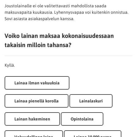
Joustolainalle ei ole valitettavasti mahdollista saada
maksuvapaita kuukausia. Lyhennysvapaa voi kuitenkin onnistua.
Sovi asiasta asiakaspalvelun kanssa.
Voiko lainan maksaa kokonaisuudessaan
takaisin milloin tahansa?
Kyllä.
Lainaa ilman vakuuksia
Lainaa pienellä korolla
Lainalaskuri
Lainan hakeminen
Opintolaina
Vakuudellinen laina
Lainaa 10 000 euroa