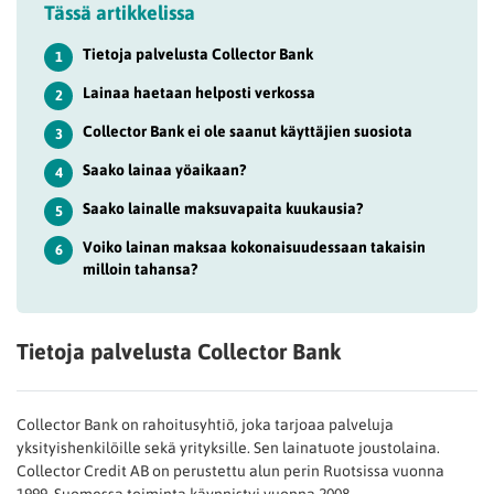
Tässä artikkelissa
Tietoja palvelusta Collector Bank
1
Lainaa haetaan helposti verkossa
2
Collector Bank ei ole saanut käyttäjien suosiota
3
Saako lainaa yöaikaan?
4
Saako lainalle maksuvapaita kuukausia?
5
Voiko lainan maksaa kokonaisuudessaan takaisin
6
milloin tahansa?
Tietoja palvelusta Collector Bank
Collector Bank on rahoitusyhtiö, joka tarjoaa palveluja
yksityishenkilöille sekä yrityksille. Sen lainatuote joustolaina.
Collector Credit AB on perustettu alun perin Ruotsissa vuonna
1999. Suomessa toiminta käynnistyi vuonna 2008.