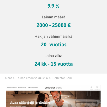
9.9 %
Lainan määrä
2000 - 25000 €
Hakijan vähimmäisikä
20 -vuotias
Laina-aika
24 kk - 15 vuotta
Lainat
Lainaa ilman vakuuksia
Collector Bank