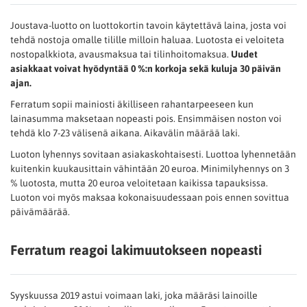
Joustava-luotto on luottokortin tavoin käytettävä laina, josta voi
tehdä nostoja omalle tilille milloin haluaa. Luotosta ei veloiteta
nostopalkkiota, avausmaksua tai tilinhoitomaksua.
Uudet
asiakkaat voivat hyödyntää 0 %:n korkoja sekä kuluja 30 päivän
ajan.
Ferratum sopii mainiosti äkilliseen rahantarpeeseen kun
lainasumma maksetaan nopeasti pois. Ensimmäisen noston voi
tehdä klo 7-23 välisenä aikana. Aikavälin määrää laki.
Luoton lyhennys sovitaan asiakaskohtaisesti. Luottoa lyhennetään
kuitenkin kuukausittain vähintään 20 euroa. Minimilyhennys on 3
% luotosta, mutta 20 euroa veloitetaan kaikissa tapauksissa.
Luoton voi myös maksaa kokonaisuudessaan pois ennen sovittua
päivämäärää.
Ferratum reagoi lakimuutokseen nopeasti
Syyskuussa 2019 astui voimaan laki, joka määräsi lainoille