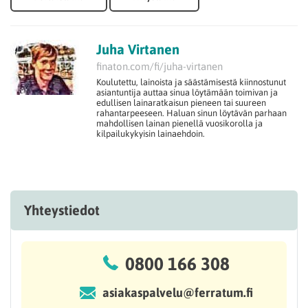
Juha Virtanen
finaton.com/fi/juha-virtanen
Koulutettu, lainoista ja säästämisestä kiinnostunut
asiantuntija auttaa sinua löytämään toimivan ja
edullisen lainaratkaisun pieneen tai suureen
rahantarpeeseen. Haluan sinun löytävän parhaan
mahdollisen lainan pienellä vuosikorolla ja
kilpailukykyisin lainaehdoin.
Yhteystiedot
0800 166 308
asiakaspalvelu@ferratum.fi