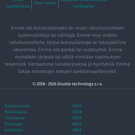
ilman tuloja
luottotietoja
huolimatta
Emme ole kulutuslainojen tai muun rahoitustuotteen
luotonvälittäjä tai välittäjä. Emme myy mitään
rahoitustuotteita, tarjoa kulutuslainoja tai taloudellista
neuvontaa. Emme ole pankki tai luottoyhtiö. Emme
myöskään järjestä tai välitä minkään sopimuksen
tekemistä. Vertaamme lainatarjouksia ja hyvityksiä. Emme
takaa annettujen tietojen paikkansapitävyyttä.
© 2018 - 2026 Double technology s.r.o.
Lainat
Lainat summan mukaan
Kulutusluotto
100 €
Pankkilaina
200 €
Yrityslaina
300 €
Pikavippi
400 €
Autolaina
500 €