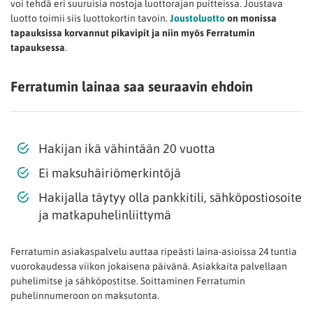
voi tehdä eri suuruisia nostoja luottorajan puitteissa. Joustava
luotto toimii siis luottokortin tavoin.
Joustoluotto
on monissa
tapauksissa korvannut pikavipit ja niin myös Ferratumin
tapauksessa
.
Ferratumin lainaa saa seuraavin ehdoin
Hakijan ikä vähintään 20 vuotta
Ei maksuhäiriömerkintöjä
Hakijalla täytyy olla pankkitili, sähköpostiosoite
ja matkapuhelinliittymä
Ferratumin asiakaspalvelu auttaa ripeästi laina-asioissa 24 tuntia
vuorokaudessa viikon jokaisena päivänä. Asiakkaita palvellaan
puhelimitse ja sähköpostitse. Soittaminen Ferratumin
puhelinnumeroon on maksutonta.