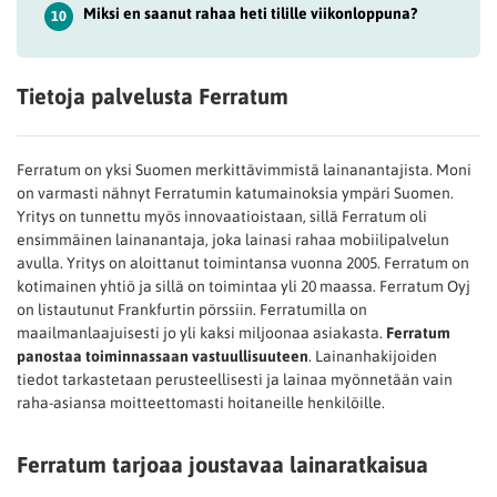
Miksi en saanut rahaa heti tilille viikonloppuna?
10
Tietoja palvelusta Ferratum
Ferratum on yksi Suomen merkittävimmistä lainanantajista. Moni
on varmasti nähnyt Ferratumin katumainoksia ympäri Suomen.
Yritys on tunnettu myös innovaatioistaan, sillä Ferratum oli
ensimmäinen lainanantaja, joka lainasi rahaa mobiilipalvelun
avulla. Yritys on aloittanut toimintansa vuonna 2005. Ferratum on
kotimainen yhtiö ja sillä on toimintaa yli 20 maassa. Ferratum Oyj
on listautunut Frankfurtin pörssiin. Ferratumilla on
maailmanlaajuisesti jo yli kaksi miljoonaa asiakasta.
Ferratum
panostaa toiminnassaan vastuullisuuteen
. Lainanhakijoiden
tiedot tarkastetaan perusteellisesti ja lainaa myönnetään vain
raha-asiansa moitteettomasti hoitaneille henkilöille.
Ferratum tarjoaa joustavaa lainaratkaisua