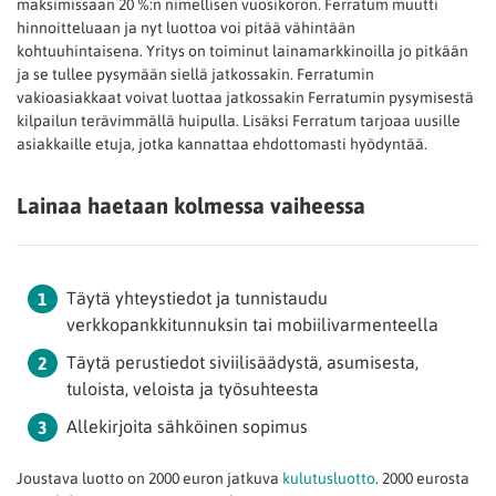
maksimissaan 20 %:n nimellisen vuosikoron. Ferratum muutti
hinnoitteluaan ja nyt luottoa voi pitää vähintään
kohtuuhintaisena. Yritys on toiminut lainamarkkinoilla jo pitkään
ja se tullee pysymään siellä jatkossakin. Ferratumin
vakioasiakkaat voivat luottaa jatkossakin Ferratumin pysymisestä
kilpailun terävimmällä huipulla. Lisäksi Ferratum tarjoaa uusille
asiakkaille etuja, jotka kannattaa ehdottomasti hyödyntää.
Lainaa haetaan kolmessa vaiheessa
Täytä yhteystiedot ja tunnistaudu
verkkopankkitunnuksin tai mobiilivarmenteella
Täytä perustiedot siviilisäädystä, asumisesta,
tuloista, veloista ja työsuhteesta
Allekirjoita sähköinen sopimus
Joustava luotto on 2000 euron jatkuva
kulutusluotto
. 2000 eurosta