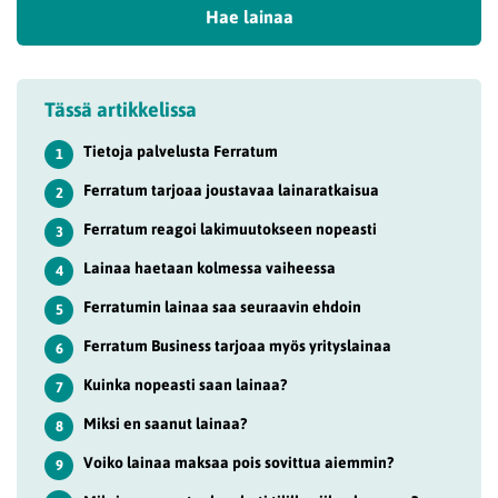
Hae lainaa
Tässä artikkelissa
Tietoja palvelusta Ferratum
1
Ferratum tarjoaa joustavaa lainaratkaisua
2
Ferratum reagoi lakimuutokseen nopeasti
3
Lainaa haetaan kolmessa vaiheessa
4
Ferratumin lainaa saa seuraavin ehdoin
5
Ferratum Business tarjoaa myös yrityslainaa
6
Kuinka nopeasti saan lainaa?
7
Miksi en saanut lainaa?
8
Voiko lainaa maksaa pois sovittua aiemmin?
9