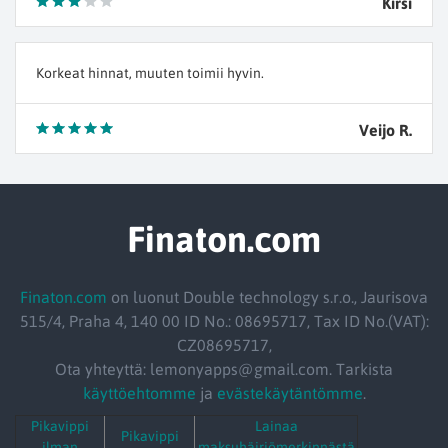
Kirsi
Korkeat hinnat, muuten toimii hyvin.
Veijo R.
Finaton.com
Finaton.com
on luonut Double technology s.r.o., Jaurisova
515/4, Praha 4, 140 00 ID No.: 08695717, Tax ID No.(VAT):
CZ08695717,
Ota yhteyttä: lemonyapps@gmail.com. Tarkista
käyttöehtomme
ja
evästekäytäntömme
.
Pikavippi
Lainaa
Pikavippi
ilman
maksuhäiriömerkinnästä