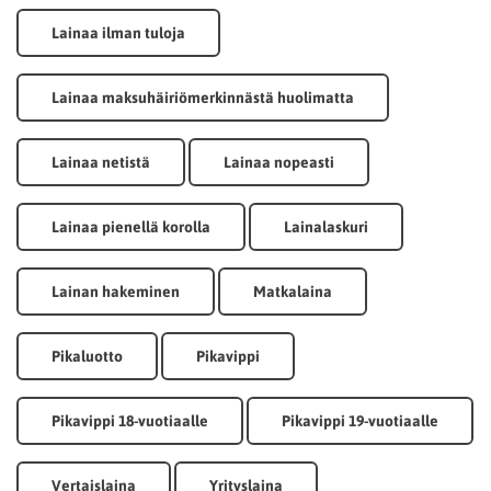
Lainaa ilman tuloja
Lainaa maksuhäiriömerkinnästä huolimatta
Lainaa netistä
Lainaa nopeasti
Lainaa pienellä korolla
Lainalaskuri
Lainan hakeminen
Matkalaina
Pikaluotto
Pikavippi
Pikavippi 18-vuotiaalle
Pikavippi 19-vuotiaalle
Vertaislaina
Yrityslaina