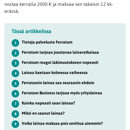
nostaa kerralla 2000 € ja maksaa sen takaisin 12 kk-
erässä.
Tässä artikkelissa
Tietoja palvelusta Ferratum
1
Ferratum tarjoaa joustavaa lainaratkaisua
2
Ferratum reagoi lakimuutokseen nopeasti
3
Lainaa haetaan kolmessa vaiheessa
4
Ferratumin lainaa saa seuraavin ehdoin
5
Ferratum Business tarjoaa myös yrityslainaa
6
Kuinka nopeasti saan lainaa?
7
Miksi en saanut lainaa?
8
Voiko lainaa maksaa pois sovittua aiemmin?
9