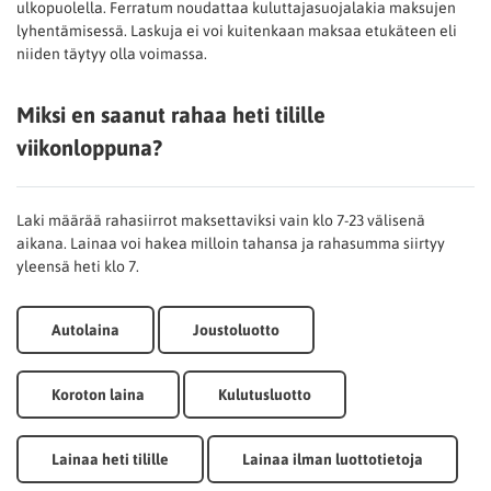
ulkopuolella. Ferratum noudattaa kuluttajasuojalakia maksujen
lyhentämisessä. Laskuja ei voi kuitenkaan maksaa etukäteen eli
niiden täytyy olla voimassa.
Miksi en saanut rahaa heti tilille
viikonloppuna?
Laki määrää rahasiirrot maksettaviksi vain klo 7-23 välisenä
aikana. Lainaa voi hakea milloin tahansa ja rahasumma siirtyy
yleensä heti klo 7.
Autolaina
Joustoluotto
Koroton laina
Kulutusluotto
Lainaa heti tilille
Lainaa ilman luottotietoja