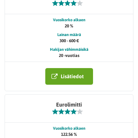
Vuosikorko alkaen
20 %
Lainan määrä
300 - 600 €
Hakijan vähimmäisikä
20 -vuotias
Lisätiedot
Eurolimitti
Vuosikorko alkaen
122.56 %