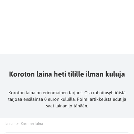
Koroton laina heti tilille ilman kuluja
Koroton laina on erinomainen tarjous. Osa rahoitusyhtiöistä
tarjoaa ensilainaa 0 euron kuluilla. Poimi artikkelista edut ja
saat lainan jo tänään.
Lainat
Koroton laina