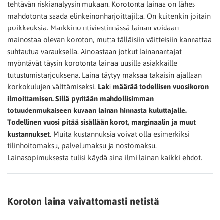
tehtävän riskianalyysin mukaan. Korotonta lainaa on lähes
mahdotonta saada elinkeinonharjoittajilta. On kuitenkin joitain
poikkeuksia. Markkinointiviestinnässä lainan voidaan
mainostaa olevan koroton, mutta tälläisiin väitteisiin kannattaa
suhtautua varauksella. Ainoastaan jotkut lainanantajat
myöntävät täysin korotonta lainaa uusille asiakkaille
tutustumistarjouksena. Laina täytyy maksaa takaisin ajallaan
korkokulujen välttämiseksi.
Laki määrää todellisen vuosikoron
ilmoittamisen. Sillä pyritään mahdollisimman
totuudenmukaiseen kuvaan lainan hinnasta kuluttajalle.
Todellinen vuosi pitää sisällään korot, marginaalin ja muut
kustannukset
. Muita kustannuksia voivat olla esimerkiksi
tilinhoitomaksu, palvelumaksu ja nostomaksu.
Lainasopimuksesta tulisi käydä aina ilmi lainan kaikki ehdot.
Koroton laina vaivattomasti netistä