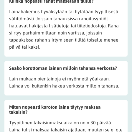
Kuinka nopeasti rahat maksetaan tilille?
Lainahakemus hyväksytään tai hylätään tyypillisesti
välittömästi. Joissain tapauksissa rahoitusyhtiöt
haluavat hakijasta lisätietoja tai liitetiedostoja. Raha
siirtyy parhaimmillaan noin vartissa, joissain
tapauksissa rahan siirtymiseen tililtä toiselle menee
päivä tai kaksi.
Saako korottoman lainan milloin tahansa verkosta?
Lain mukaan pienlainoja ei myönnetä yöaikaan.
Lainaa voi kuitenkin hakea verkosta milloin tahansa.
Miten nopeasti koroton laina täytyy maksaa
takaisin?
Tyypillinen takaisinmaksuaika on noin 30 päivää.
Laina tulisi maksaa takaisin ajallaan, muuten se ei ole