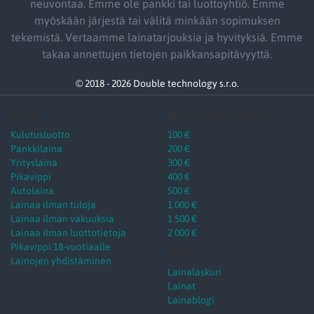
neuvontaa. Emme ole pankki tai luottoyhtiö. Emme
myöskään järjestä tai välitä minkään sopimuksen
tekemistä. Vertaamme lainatarjouksia ja hyvityksiä. Emme
takaa annettujen tietojen paikkansapitävyyttä.
© 2018 - 2026 Double technology s.r.o.
Lainat
Lainat summan mukaan
Kulutusluotto
100 €
Pankkilaina
200 €
Yrityslaina
300 €
Pikavippi
400 €
Autolaina
500 €
Lainaa ilman tuloja
1 000 €
Lainaa ilman vakuuksia
1 500 €
Lainaa ilman luottotietoja
2 000 €
Pikavippi 18-vuotiaalle
Tools
Lainojen yhdistäminen
Lainalaskuri
Lainat
Lainablogi