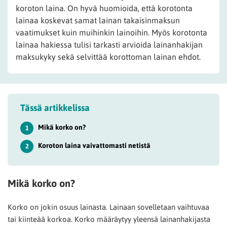
koroton laina. On hyvä huomioida, että korotonta
lainaa koskevat samat lainan takaisinmaksun
vaatimukset kuin muihinkin lainoihin. Myös korotonta
lainaa hakiessa tulisi tarkasti arvioida lainanhakijan
maksukyky sekä selvittää korottoman lainan ehdot.
Tässä artikkelissa
Mikä korko on?
1
Koroton laina vaivattomasti netistä
2
Mikä korko on?
Korko on jokin osuus lainasta. Lainaan sovelletaan vaihtuvaa
tai kiinteää korkoa. Korko määräytyy yleensä lainanhakijasta