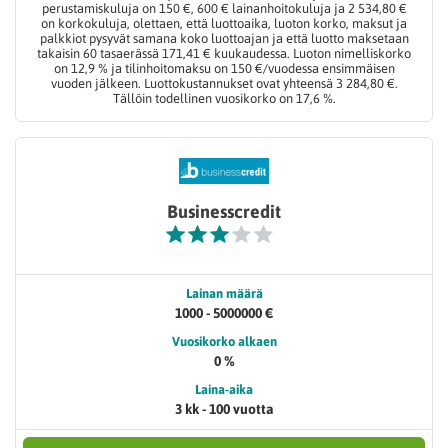
perustamiskuluja on 150 €, 600 € lainanhoitokuluja ja 2 534,80 €
on korkokuluja, olettaen, että luottoaika, luoton korko, maksut ja
palkkiot pysyvät samana koko luottoajan ja että luotto maksetaan
takaisin 60 tasaerässä 171,41 € kuukaudessa. Luoton nimelliskorko
on 12,9 % ja tilinhoitomaksu on 150 €/vuodessa ensimmäisen
vuoden jälkeen. Luottokustannukset ovat yhteensä 3 284,80 €.
Tällöin todellinen vuosikorko on 17,6 %.
Businesscredit
Lainan määrä
1000 - 5000000 €
Vuosikorko alkaen
0 %
Laina-aika
3 kk - 100 vuotta