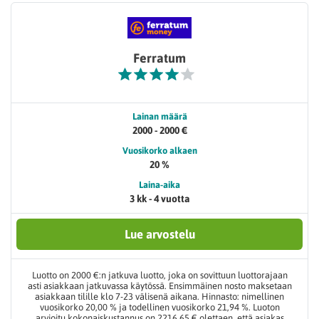
Ferratum
Lainan määrä
2000 - 2000 €
Vuosikorko alkaen
20 %
Laina-aika
3 kk - 4 vuotta
Lue arvostelu
Luotto on 2000 €:n jatkuva luotto, joka on sovittuun luottorajaan
asti asiakkaan jatkuvassa käytössä. Ensimmäinen nosto maksetaan
asiakkaan tilille klo 7-23 välisenä aikana. Hinnasto: nimellinen
vuosikorko 20,00 % ja todellinen vuosikorko 21,94 %. Luoton
arvioitu kokonaiskustannus on 2216,65 € olettaen, että asiakas