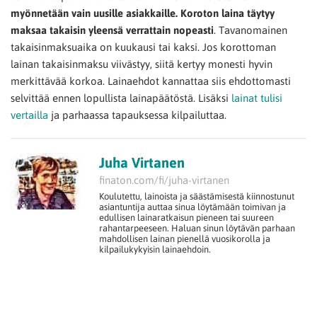
myönnetään vain uusille asiakkaille. Koroton laina täytyy
maksaa takaisin yleensä verrattain nopeasti
. Tavanomainen
takaisinmaksuaika on kuukausi tai kaksi. Jos korottoman
lainan takaisinmaksu viivästyy, siitä kertyy monesti hyvin
merkittävää korkoa. Lainaehdot kannattaa siis ehdottomasti
selvittää ennen lopullista lainapäätöstä. Lisäksi
lainat tulisi
vertailla
ja parhaassa tapauksessa kilpailuttaa.
Juha Virtanen
finaton.com/fi/juha-virtanen
Koulutettu, lainoista ja säästämisestä kiinnostunut
asiantuntija auttaa sinua löytämään toimivan ja
edullisen lainaratkaisun pieneen tai suureen
rahantarpeeseen. Haluan sinun löytävän parhaan
mahdollisen lainan pienellä vuosikorolla ja
kilpailukykyisin lainaehdoin.