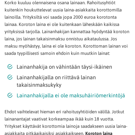
Korko kuuluu olennaisena osana lainaan. Rahoitusyhtiöt
kuitenkin houkuttelevat uusia laina-asiakkaita korottomilla
lainoilla. Yrityksiltä voi saada jopa 2000 euroa korotonta
lainaa. Koroton laina ei ole kuitenkaan läheskään kaikissa
yrityksissä tarjolla. Lainanhakijan kannattaa hyödyntää koroton
laina, jos lainan takaisinmaksu onnistuu aikataulussa. Jos
maksu myöhästyy, laina ei ole koroton. Korottoman lainan voi
saada tyypillisesti samoin ehdoin kuin muutkin lainat:
Lainanhakija on vähintään täysi-ikäinen
Lainanhakijalla on riittävä lainan
takaisinmaksukyky
Lainanhakijalla ei ole maksuhäiriömerkintöjä
Ehdot vaihtelevat hieman eri rahoitusyhtiöiden välillä. Jotkut
lainanantajat vaativat korkeampaa ikää kuin 18 vuotta.
Yritykset käyttävät korottomia lainoja saadakseen uusia laina-
asiakkaita pitkäaikaisiksi asiakkaikseen.
Koroton laina