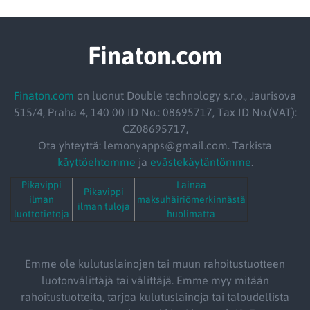
Finaton.com
Finaton.com
on luonut Double technology s.r.o., Jaurisova
515/4, Praha 4, 140 00 ID No.: 08695717, Tax ID No.(VAT):
CZ08695717,
Ota yhteyttä: lemonyapps@gmail.com. Tarkista
käyttöehtomme
ja
evästekäytäntömme
.
Pikavippi
Lainaa
Pikavippi
ilman
maksuhäiriömerkinnästä
ilman tuloja
luottotietoja
huolimatta
Emme ole kulutuslainojen tai muun rahoitustuotteen
luotonvälittäjä tai välittäjä. Emme myy mitään
rahoitustuotteita, tarjoa kulutuslainoja tai taloudellista