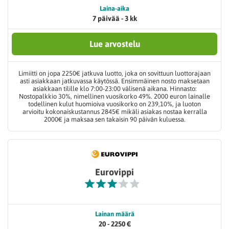
Laina-aika
7 päivää - 3 kk
Lue arvostelu
Limiitti on jopa 2250€ jatkuva luotto, joka on sovittuun luottorajaan
asti asiakkaan jatkuvassa käytössä. Ensimmäinen nosto maksetaan
asiakkaan tilille klo 7:00-23:00 välisenä aikana. Hinnasto:
Nostopalkkio 30%, nimellinen vuosikorko 49%. 2000 euron lainalle
todellinen kulut huomioiva vuosikorko on 239,10%, ja luoton
arvioitu kokonaiskustannus 2845€ mikäli asiakas nostaa kerralla
2000€ ja maksaa sen takaisin 90 päivän kuluessa.
Eurovippi
Lainan määrä
20 - 2250 €