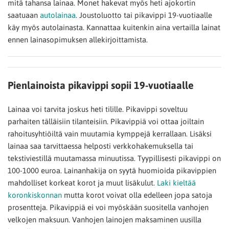
mitä tahansa lainaa. Monet hakevat myös heti ajokortin
saatuaan
autolainaa
. Joustoluotto tai pikavippi 19-vuotiaalle
käy myös autolainasta. Kannattaa kuitenkin aina vertailla lainat
ennen lainasopimuksen allekirjoittamista.
Pienlainoista pikavippi sopii 19-vuotiaalle
Lainaa voi tarvita joskus heti tilille. Pikavippi soveltuu
parhaiten tälläisiin tilanteisiin. Pikavippiä voi ottaa joiltain
rahoitusyhtiöiltä vain muutamia kymppejä kerrallaan. Lisäksi
lainaa saa tarvittaessa helposti verkkohakemuksella tai
tekstiviestillä muutamassa minuutissa. Tyypillisesti pikavippi on
100-1000 euroa. Lainanhakija on syytä huomioida pikavippien
mahdolliset korkeat korot ja muut lisäkulut.
Laki kieltää
koronkiskonnan
mutta korot voivat olla edelleen jopa satoja
prosentteja. Pikavippiä ei voi myöskään suositella vanhojen
velkojen maksuun. Vanhojen lainojen maksaminen uusilla