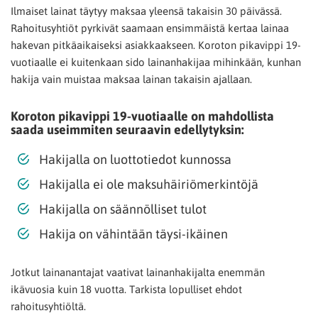
Ilmaiset lainat täytyy maksaa yleensä takaisin 30 päivässä.
Rahoitusyhtiöt pyrkivät saamaan ensimmäistä kertaa lainaa
hakevan pitkäaikaiseksi asiakkaakseen. Koroton pikavippi 19-
vuotiaalle ei kuitenkaan sido lainanhakijaa mihinkään, kunhan
hakija vain muistaa maksaa lainan takaisin ajallaan.
Koroton pikavippi 19-vuotiaalle on mahdollista
saada useimmiten seuraavin edellytyksin:
Hakijalla on luottotiedot kunnossa
Hakijalla ei ole maksuhäiriömerkintöjä
Hakijalla on säännölliset tulot
Hakija on vähintään täysi-ikäinen
Jotkut lainanantajat vaativat lainanhakijalta enemmän
ikävuosia kuin 18 vuotta. Tarkista lopulliset ehdot
rahoitusyhtiöltä.