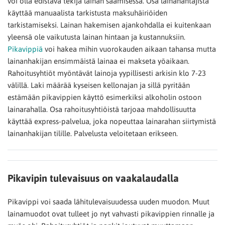
voi olla edistävä tekijä lainan saamisessa. Osa lainanantajista
käyttää manuaalista tarkistusta maksuhäiriöiden
tarkistamiseksi. Lainan hakemisen ajankohdalla ei kuitenkaan
yleensä ole vaikutusta lainan hintaan ja kustannuksiin.
Pikavippiä
voi hakea mihin vuorokauden aikaan tahansa mutta
lainanhakijan ensimmäistä lainaa ei makseta yöaikaan.
Rahoitusyhtiöt myöntävät lainoja yypillisesti arkisin klo 7-23
välillä. Laki määrää kyseisen kellonajan ja sillä pyritään
estämään pikavippien käyttö esimerkiksi alkoholin ostoon
lainarahalla. Osa rahoitusyhtiöistä tarjoaa mahdollisuutta
käyttää express-palvelua, joka nopeuttaa lainarahan siirtymistä
lainanhakijan tilille. Palvelusta veloitetaan erikseen.
Pikavipin tulevaisuus on vaakalaudalla
Pikavippi voi saada lähitulevaisuudessa uuden muodon. Muut
lainamuodot ovat tulleet jo nyt vahvasti pikavippien rinnalle ja