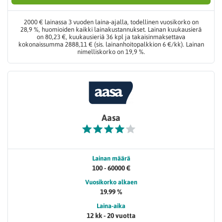
2000 € lainassa 3 vuoden laina-ajalla, todellinen vuosikorko on
28,9 %, huomioiden kaikki lainakustannukset. Lainan kuukausierä
on 80,23 €, kuukausieriä 36 kpl ja takaisinmaksettava
kokonaissumma 2888,11 € (sis. lainanhoitopalkkion 6 €/kk). Lainan
nimelliskorko on 19,9 %.
Aasa
Lainan määrä
100 - 60000 €
Vuosikorko alkaen
19.99 %
Laina-aika
12 kk - 20 vuotta