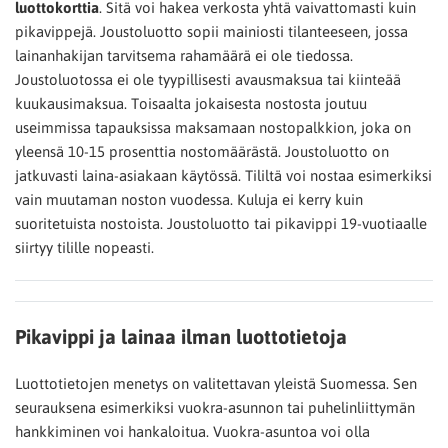
luottokorttia
. Sitä voi hakea verkosta yhtä vaivattomasti kuin
pikavippejä. Joustoluotto sopii mainiosti tilanteeseen, jossa
lainanhakijan tarvitsema rahamäärä ei ole tiedossa.
Joustoluotossa ei ole tyypillisesti avausmaksua tai kiinteää
kuukausimaksua. Toisaalta jokaisesta nostosta joutuu
useimmissa tapauksissa maksamaan nostopalkkion, joka on
yleensä 10-15 prosenttia nostomäärästä. Joustoluotto on
jatkuvasti laina-asiakaan käytössä. Tililtä voi nostaa esimerkiksi
vain muutaman noston vuodessa. Kuluja ei kerry kuin
suoritetuista nostoista. Joustoluotto tai pikavippi 19-vuotiaalle
siirtyy tilille nopeasti.
Pikavippi ja lainaa ilman luottotietoja
Luottotietojen menetys on valitettavan yleistä Suomessa. Sen
seurauksena esimerkiksi vuokra-asunnon tai puhelinliittymän
hankkiminen voi hankaloitua. Vuokra-asuntoa voi olla