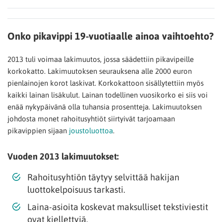
Onko pikavippi 19-vuotiaalle ainoa vaihtoehto?
2013 tuli voimaa lakimuutos, jossa säädettiin pikavipeille
korkokatto. Lakimuutoksen seurauksena alle 2000 euron
pienlainojen korot laskivat. Korkokattoon sisällytettiin myös
kaikki lainan lisäkulut. Lainan todellinen vuosikorko ei siis voi
enää nykypäivänä olla tuhansia prosentteja. Lakimuutoksen
johdosta monet rahoitusyhtiöt siirtyivät tarjoamaan
pikavippien sijaan
joustoluottoa
.
Vuoden 2013 lakimuutokset:
Rahoitusyhtiön täytyy selvittää hakijan
luottokelpoisuus tarkasti.
Laina-asioita koskevat maksulliset tekstiviestit
ovat kiellettyjä.