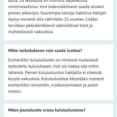
Kyllä. 18 ikävuotta on monissa tapauksissa
minimivaatimus. Voit todennäköisesti saada ainakin
pienen pikavipin. Suurempia lainoja hakiessa hakijan
täytyy monesti olla vähintään 21-vuotias. Lisäksi
tarvitaan pääsääntöisesti säännölliset tulot ja
mahdollisesti vakuuksia.
Mihin tarkoitukseen voin saada luottoa?
Esimerkiksi kulutusluotto on nimensä mukaisesti
tarkoitettu kulutukseen. Voit siis hakea sitä mihin
tahansa. Pienen kulutusluoton hakijalta ei yleensä
kysytä vakuuksia. Kulutusluottoa käytetään monesti
esimerkiksi remonttiin, matkustamiseen ja auton
ostoon.
Miten joustoluotto eroaa kulutusluotosta?