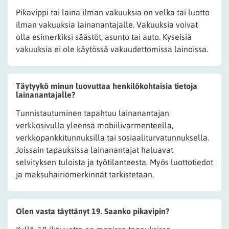
Pikavippi tai laina ilman vakuuksia on velka tai luotto
ilman vakuuksia lainanantajalle. Vakuuksia voivat
olla esimerkiksi säästöt, asunto tai auto. Kyseisiä
vakuuksia ei ole käytössä vakuudettomissa lainoissa.
Täytyykö minun luovuttaa henkilökohtaisia tietoja
lainanantajalle?
Tunnistautuminen tapahtuu lainanantajan
verkkosivulla yleensä mobiilivarmenteella,
verkkopankkitunnuksilla tai sosiaaliturvatunnuksella.
Joissain tapauksissa lainanantajat haluavat
selvityksen tuloista ja työtilanteesta. Myös luottotiedot
ja maksuhäiriömerkinnät tarkistetaan.
Olen vasta täyttänyt 19. Saanko pikavipin?