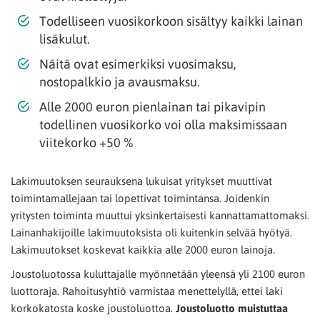
Todelliseen vuosikorkoon sisältyy kaikki lainan
lisäkulut.
Näitä ovat esimerkiksi vuosimaksu,
nostopalkkio ja avausmaksu.
Alle 2000 euron pienlainan tai pikavipin
todellinen vuosikorko voi olla maksimissaan
viitekorko +50 %
Lakimuutoksen seurauksena lukuisat yritykset muuttivat
toimintamallejaan tai lopettivat toimintansa. Joidenkin
yritysten toiminta muuttui yksinkertaisesti kannattamattomaksi.
Lainanhakijoille lakimuutoksista oli kuitenkin selvää hyötyä.
Lakimuutokset koskevat kaikkia alle 2000 euron lainoja.
Joustoluotossa kuluttajalle myönnetään yleensä yli 2100 euron
luottoraja. Rahoitusyhtiö varmistaa menettelyllä, ettei laki
korkokatosta koske joustoluottoa.
Joustoluotto muistuttaa