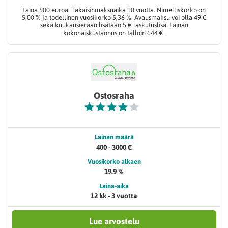
Laina 500 euroa. Takaisinmaksuaika 10 vuotta. Nimelliskorko on
5,00 % ja todellinen vuosikorko 5,36 %. Avausmaksu voi olla 49 €
sekä kuukausierään lisätään 5 € laskutuslisä. Lainan
kokonaiskustannus on tällöin 644 €.
Ostosraha
Lainan määrä
400 - 3000 €
Vuosikorko alkaen
19.9 %
Laina-aika
12 kk - 3 vuotta
Lue arvostelu