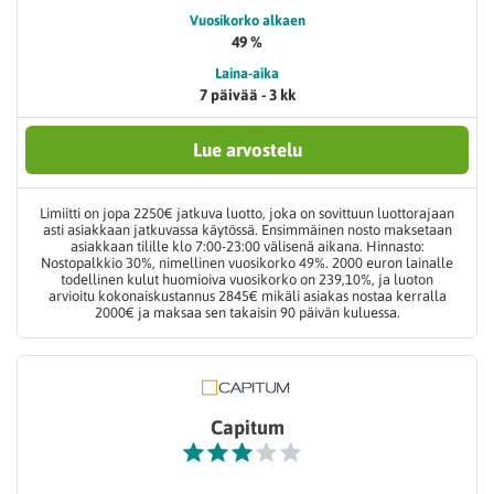
Vuosikorko alkaen
49 %
Laina-aika
7 päivää - 3 kk
Lue arvostelu
Limiitti on jopa 2250€ jatkuva luotto, joka on sovittuun luottorajaan
asti asiakkaan jatkuvassa käytössä. Ensimmäinen nosto maksetaan
asiakkaan tilille klo 7:00-23:00 välisenä aikana. Hinnasto:
Nostopalkkio 30%, nimellinen vuosikorko 49%. 2000 euron lainalle
todellinen kulut huomioiva vuosikorko on 239,10%, ja luoton
arvioitu kokonaiskustannus 2845€ mikäli asiakas nostaa kerralla
2000€ ja maksaa sen takaisin 90 päivän kuluessa.
Capitum