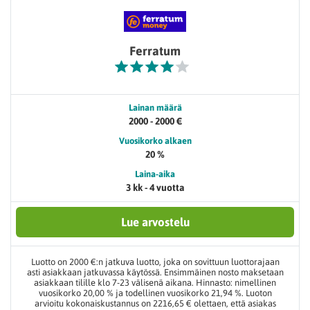
Ferratum
Lainan määrä
2000 - 2000 €
Vuosikorko alkaen
20 %
Laina-aika
3 kk - 4 vuotta
Lue arvostelu
Luotto on 2000 €:n jatkuva luotto, joka on sovittuun luottorajaan
asti asiakkaan jatkuvassa käytössä. Ensimmäinen nosto maksetaan
asiakkaan tilille klo 7-23 välisenä aikana. Hinnasto: nimellinen
vuosikorko 20,00 % ja todellinen vuosikorko 21,94 %. Luoton
arvioitu kokonaiskustannus on 2216,65 € olettaen, että asiakas