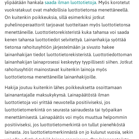
ylipäätään hankala
saada ilman luottotietoja
. Myös korotetut
vuokratakuut ovat mahdollisia luottotietonsa menettäneellä.
On kuitenkin poikkeuksia, sillä esimerkiksi jotkut
puhelinoperaattorit tarjoavat tuotteitaan myös luottotietonsa
menettäneille. Luottotietorekisteristä kuka tahansa voi saada
kenen tahansa luottotiedot selvitettyä. Lainanhakija syöttää
tietonsa rahoitusyhtiön järjestelmään ja sivusto hakee
lainanhakijan tiedot luottotietorekisteristä. Luottotiedottoman
lainanhakijan lainaprosessi keskeytyy tyypillisesti siihen. Jotkut
rahoitusyhtiöt mainostavat kuitenkin lainoja myös
luottotietonsa menettäneille lainanhakijoille.
Hakija joutuu kuitenkin lähes poikkeuksetta osoittamaan
lainanantajalle maksukykynsä. Lainapäätöstä ilman
luottotietoja voi yrittää neuvotella positiiviseksi, jos
luottotietomerkintä on seurasta sairaudesta tai työpaikan
menettämisestä. Lainapäätös voi myös muuttua helpommin
positiiviseksi, jos luottotietomerkintä on tullut pienehköstä
lainasta. Jos luottotietomerkinnästä on jo kulunut vuosia, sekin