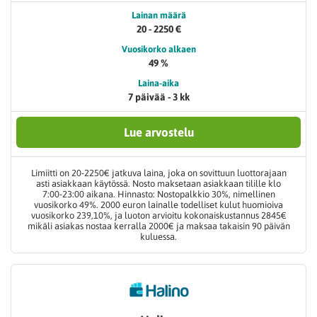
Lainan määrä
20 - 2250 €
Vuosikorko alkaen
49 %
Laina-aika
7 päivää - 3 kk
Lue arvostelu
Limiitti on 20-2250€ jatkuva laina, joka on sovittuun luottorajaan
asti asiakkaan käytössä. Nosto maksetaan asiakkaan tilille klo
7:00-23:00 aikana. Hinnasto: Nostopalkkio 30%, nimellinen
vuosikorko 49%. 2000 euron lainalle todelliset kulut huomioiva
vuosikorko 239,10%, ja luoton arvioitu kokonaiskustannus 2845€
mikäli asiakas nostaa kerralla 2000€ ja maksaa takaisin 90 päivän
kuluessa.