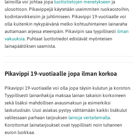
lainoilla voi johtaa jopa
luottotietojen menetykseen
ja
ulosottoon. Pikavippejä käytetään useimmiten ruokaostoihin,
kodintarvikkeisiin ja juhlimiseen. Pikavippi 19-vuotiaalle voi
olla kuitenkin nykypäivänä melko kohtuuhintainen lainaraha
auttamaan arjessa eteenpäin. Pikavipin saa tyypillisesti
ilman
vakuuksia
. Puhtaat luottotiedot edistävät myönteisen
lainapäätöksen saamista.
Pikavippi 19-vuotiaalle jopa ilman korkoa
Pikavippi 19-vuotiaalle voi olla jopa täysin kulutun ja koroton.
Tyypillisesti lainanhakija maksaa lainan takaisin korkoineen
sekä lisäksi mahdollisen avausmaksun ja esimerkiksi
laskutuslisän. Uusi asiakas pystyy välttämään kaikki lisäkulut
valitessaan parhaan tarjouksen
lainoja vertailemalla
.
Korottomat lainatarjoukset ovat tyypilliseti noin tuhannen
euron luokkaa.