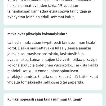
heikon kannattavuuden takia. 19-vuotiaan
lainanhakijan kannattaa etsiä sopiva lainoittaja ja
hyödyntää lainojen edullisemmat kulut.
Mitkä ovat pikavipin kokonaiskulut?
Lainasta maksetaan tyypillisesti lainasumman lisäksi
korot. Lisäksi maksettavaksi tulee yleensä ainakin
joitakin seuraavista: nostokulu, laskutuslisä ja
avausmaksu. Lainanantajien täytyy ilmoittaa pikavipin
kokonaiskulut ja todellinen vuosikorko. Tarkista kaikki
mahdolliset kulut ennen lainasopimuksen
allekirjoittamista. Sinulla on oikeus nähdä kaikki kulut
yhdellä lomakkeella sähköisesti tai paperilla.
Kuinka nopeasti saan lainasumman tililleni?