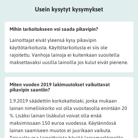
Usein kysytyt kysymykset
Mihin tarkoitukseen voi saada pikavipin?
Lainoittajat eivät yleensä kysy pikavipin
käyttötarkoitusta. Käyttötarkoitusta ei siis ole
rajoitettu. Vanhoja lainoja ei kuitenkaan suositella
maksettavaksi uusilla lainoilla jos kulut eivät pienene.
Miten vuoden 2019 lakimuutokset vaikuttavat
pikavipin saantiin?
1.9.2019 säädettiin korkokattolaki, jonka mukaan
lainan nimelliskorko voi olla vuositasolla enintään 20
%. Lisäksi lainan lisäkulut voivat olla enää
maksimissaan 150 euroa vuodessa. Käytännössä
lainan saamiseen muutos ei juurikaan vaikuta.
Toisaalta osa lainoittajista häviää lainamarkkinoilta