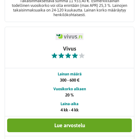
Takaisinmaksettava summa 11 933,40 €. Esimerkkilainan
todellinen vuosikorko voi olla enintään (max APR) 25,3 %. Lainojen
takaisinmaksuaika on 24-120 kuukautta. Lainan korko määräytyy
henkilökohtaisesti.
Vivus
Lainan määrä
300 - 600 €
Vuosikorko alkaen
20 %
Laina-aika
4 kk - 4 kk
Lue arvostelu