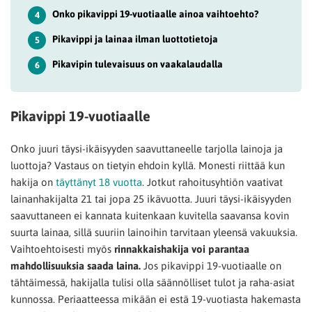
Onko pikavippi 19-vuotiaalle ainoa vaihtoehto?
4
Pikavippi ja lainaa ilman luottotietoja
5
Pikavipin tulevaisuus on vaakalaudalla
6
Pikavippi 19-vuotiaalle
Onko juuri täysi-ikäisyyden saavuttaneelle tarjolla lainoja ja
luottoja? Vastaus on tietyin ehdoin kyllä. Monesti riittää kun
hakija on
täyttänyt 18 vuotta
. Jotkut rahoitusyhtiön vaativat
lainanhakijalta 21 tai jopa 25 ikävuotta. Juuri täysi-ikäisyyden
saavuttaneen ei kannata kuitenkaan kuvitella saavansa kovin
suurta lainaa, sillä suuriin lainoihin tarvitaan yleensä vakuuksia.
Vaihtoehtoisesti myös
rinnakkaishakija voi parantaa
mahdollisuuksia saada laina.
Jos pikavippi 19-vuotiaalle on
tähtäimessä, hakijalla tulisi olla säännölliset tulot ja raha-asiat
kunnossa. Periaatteessa mikään ei estä 19-vuotiasta hakemasta