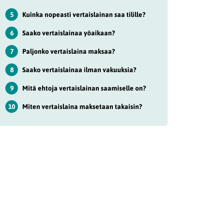
5
Kuinka nopeasti vertaislainan saa tilille?
6
Saako vertaislainaa yöaikaan?
7
Paljonko vertaislaina maksaa?
8
Saako vertaislainaa ilman vakuuksia?
9
Mitä ehtoja vertaislainan saamiselle on?
10
Miten vertaislaina maksetaan takaisin?