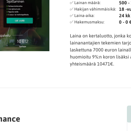
500 -
✅ Lainan määrä:
18 -v
✅ Hakijan vähimmäisikä:
24 kk 
✅ Laina-aika:
0 - 0 
✅ Hakemusmaksu:
Laina on kertaluotto, jonka ko
lainanantajien tekemien tarj
laskettuna 7000 euron lainal
huomioitu 9%:n koron lisäksi
yhteismäärä 10471€.
inance