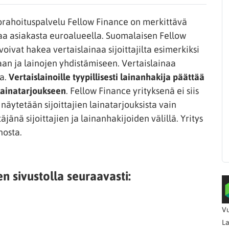
korahoituspalvelu Fellow Finance on merkittävä
onaa asiakasta euroalueella. Suomalaisen Fellow
ivat hakea vertaislainaa sijoittajilta esimerkiksi
an ja lainojen yhdistämiseen. Vertaislainaa
aa.
Vertaislainoille tyypillisesti lainanhakija päättää
lainatarjoukseen
. Fellow Finance yrityksenä ei siis
näytetään sijoittajien lainatarjouksista vain
äjänä sijoittajien ja lainanhakijoiden välillä. Yritys
nosta.
n sivustolla seuraavasti:
Vu
La