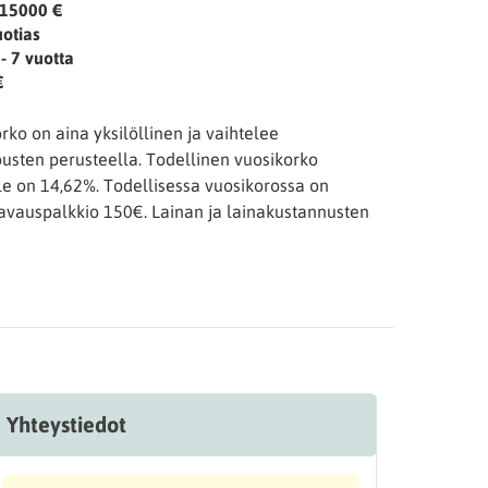
 15000 €
uotias
- 7 vuotta
€
rko on aina yksilöllinen ja vaihtelee
ousten perusteella. Todellinen vuosikorko
le on 14,62%. Todellisessa vuosikorossa on
 avauspalkkio 150€. Lainan ja lainakustannusten
Yhteystiedot