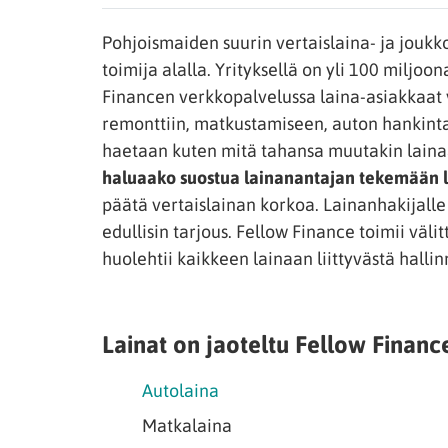
Pohjoismaiden suurin vertaislaina- ja jouk
toimija alalla. Yrityksellä on yli 100 miljo
Financen verkkopalvelussa laina-asiakkaat vo
remonttiin, matkustamiseen, auton hankinta
haetaan kuten mitä tahansa muutakin lain
haluaako suostua lainanantajan tekemään 
päätä vertaislainan korkoa. Lainanhakijalle 
edullisin tarjous. Fellow Finance toimii välitt
huolehtii kaikkeen lainaan liittyvästä hallin
Lainat on jaoteltu Fellow Finance
Autolaina
Matkalaina