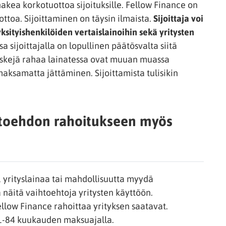
hakea korkotuottoa sijoituksille. Fellow Finance on
ottoa. Sijoittaminen on täysin ilmaista.
Sijoittaja voi
ksityishenkilöiden vertaislainoihin sekä yritysten
a sijoittajalla on lopullinen päätösvalta siitä
riskejä rahaa lainatessa ovat muuan muassa
aksamatta jättäminen. Sijoittamista tulisikin
htoehdon rahoitukseen myös
, yrityslainaa tai mahdollisuutta myydä
 näitä vaihtoehtoja yritysten käyttöön.
low Finance rahoittaa yrityksen saatavat.
1-84 kuukauden maksuajalla.