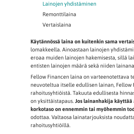
Lainojen yhdistäminen
Remonttilaina
Vertaislaina
Käytännössä laina on kuitenkin sama vertai
lomakkeella. Ainoastaan lainojen yhdistäm
eroaa muiden lainojen hakemisesta, sillä lai
entisten lainojen määrä sekä niiden lainana
Fellow Financen laina on varteenotettava te
neuvoteltua itselle edullisen lainan, Fello
rahoitusyhtiöistä. Takuuta edullisesta hinna
on yksittäistapaus.
Jos lainanhakija käyttää
korkotaso on ennemmin tai myöhemmin to
odottaa. Valtaosa lainatarjouksista noudat
rahoitusyhtiöillä.