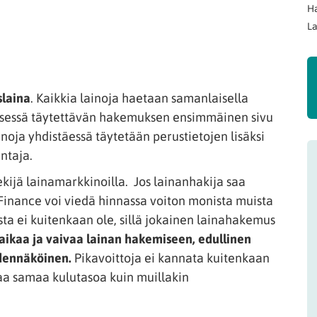
Ha
La
slaina
. Kaikkia lainoja haetaan samanlaisella
isessä täytettävän hakemuksen ensimmäinen sivu
noja yhdistäessä täytetään perustietojen lisäksi
ntaja.
kijä lainamarkkinoilla. Jos lainanhakija saa
w Finance voi viedä hinnassa voiton monista muista
sta ei kuitenkaan ole, sillä jokainen lainahakemus
 aikaa ja vaivaa lainan hakemiseen, edullinen
dennäköinen.
Pikavoittoja ei kannata kuitenkaan
taa samaa kulutasoa kuin muillakin