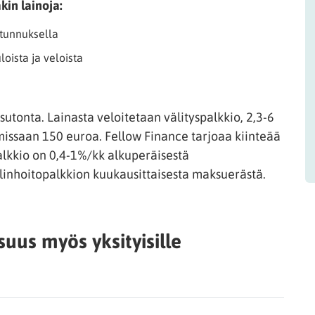
kin lainoja:
ötunnuksella
oista ja veloista
utonta. Lainasta veloitetaan välityspalkkio, 2,3-6
issaan 150 euroa. Fellow Finance tarjoaa kiinteää
palkkio on 0,4-1%/kk alkuperäisestä
linhoitopalkkion kuukausittaisesta maksuerästä.
uus myös yksityisille