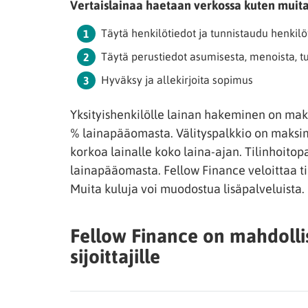
Vertaislainaa haetaan verkossa kuten muita
Täytä henkilötiedot ja tunnistaudu henkil
Täytä perustiedot asumisesta, menoista, tul
Hyväksy ja allekirjoita sopimus
Yksityishenkilölle lainan hakeminen on maks
% lainapääomasta. Välityspalkkio on maksim
korkoa lainalle koko laina-ajan. Tilinhoito
lainapääomasta. Fellow Finance veloittaa ti
Muita kuluja voi muodostua lisäpalveluista.
Fellow Finance on mahdollis
sijoittajille