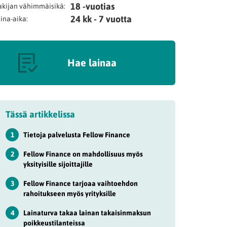
18 -vuotias
kijan vähimmäisikä:
24 kk - 7 vuotta
ina-aika:
Hae lainaa
Tässä artikkelissa
1
Tietoja palvelusta Fellow Finance
2
Fellow Finance on mahdollisuus myös
yksityisille sijoittajille
3
Fellow Finance tarjoaa vaihtoehdon
rahoitukseen myös yrityksille
4
Lainaturva takaa lainan takaisinmaksun
poikkeustilanteissa