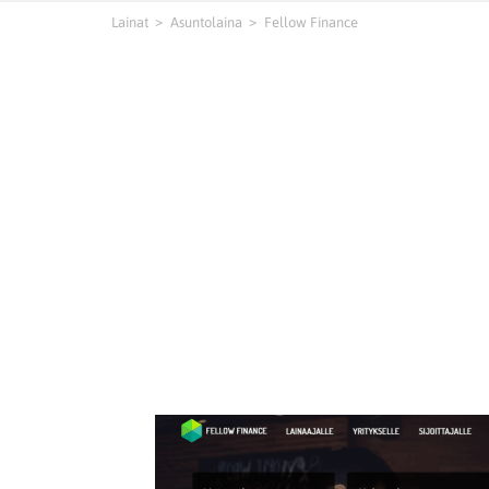
Lainat
Asuntolaina
Fellow Finance