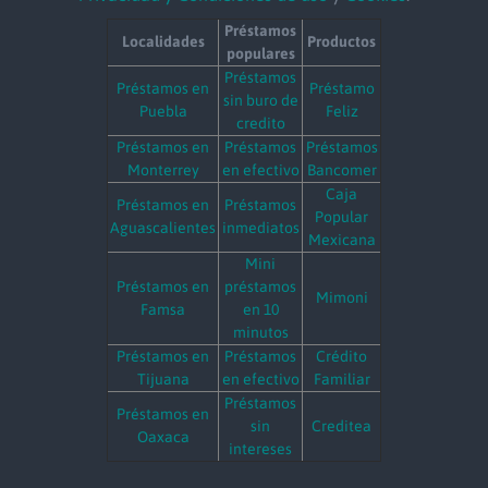
Préstamos
Localidades
Productos
populares
Préstamos
Préstamos en
Préstamo
sin buro de
Puebla
Feliz
credito
Préstamos en
Préstamos
Préstamos
Monterrey
en efectivo
Bancomer
Caja
Préstamos en
Préstamos
Popular
Aguascalientes
inmediatos
Mexicana
Mini
Préstamos en
préstamos
Mimoni
Famsa
en 10
minutos
Préstamos en
Préstamos
Crédito
Tijuana
en efectivo
Familiar
Préstamos
Préstamos en
sin
Creditea
Oaxaca
intereses