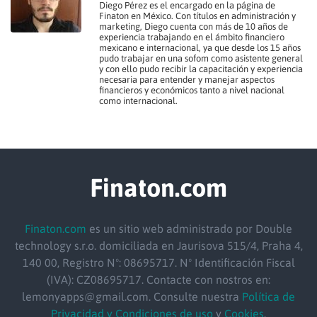
Diego Pérez es el encargado en la página de
Finaton en México. Con títulos en administración y
marketing, Diego cuenta con más de 10 años de
experiencia trabajando en el ámbito financiero
mexicano e internacional, ya que desde los 15 años
pudo trabajar en una sofom como asistente general
y con ello pudo recibir la capacitación y experiencia
necesaria para entender y manejar aspectos
financieros y económicos tanto a nivel nacional
como internacional.
Finaton.com
Finaton.com
es un sitio web administrado por Double
technology s.r.o. domiciliada en Jaurisova 515/4, Praha 4,
140 00, Registro Nº: 08695717. Nº Identificación Fiscal
(IVA): CZ08695717. Contacte con nostros en:
lemonyapps@gmail.com. Consulte nuestra
Política de
Privacidad y Condiciones de uso
y
Cookies
.