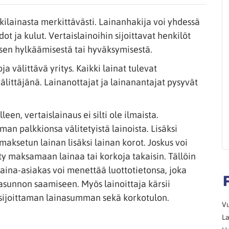
ilainasta merkittävästi. Lainanhakija voi yhdessä
t ja kulut. Vertaislainoihin sijoittavat henkilöt
sen hylkäämisestä tai hyväksymisestä.
 välittävä yritys. Kaikki lainat tulevat
 välittäjänä. Lainanottajat ja lainanantajat pysyvät
leen, vertaislainaus ei silti ole ilmaista.
man palkkionsa välitetyistä lainoista. Lisäksi
nmaksetun lainan lisäksi lainan korot. Joskus voi
sty maksamaan lainaa tai korkoja takaisin. Tällöin
aina-asiakas voi menettää luottotietonsa, joka
asunnon saamiseen. Myös lainoittaja kärsii
 sijoittaman lainasumman sekä korkotulon.
Vu
La