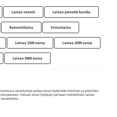
Lainaa netistä
Lainaa pienellä korolla
Remonttilaina
Vertaislaina
Lainaa 1500 euroa
Lainaa 2000 euroa
Lainaa 5000 euroa
iinnostunut asiantuntija auttaa sinua löytämään toimivan ja edullisen
hantarpeeseen. Haluan sinun löytävän parhaan mahdollisen lainan
n lainaehdoin.