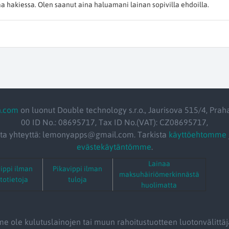
Naa hakiessa. Olen saanut aina haluamani lainan sopivilla ehdoilla.
n.com
on luonut Double technology s.r.o., Jaurisova 515/4, Prah
00 ID No.: 08695717, Tax ID No.(VAT): CZ08695717,
ta yhteyttä: lemonyapps@gmail.com. Tarkista
käyttöehtomme
evästekäytäntömme
.
Lainaa
ippi ilman
Pikavippi ilman
maksuhäiriömerkinnästä
totietoja
tuloja
huolimatta
 ole kulutuslainojen tai muun rahoitustuotteen luotonvälittäj