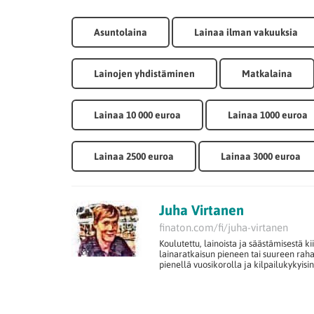
Asuntolaina
Lainaa ilman vakuuksia
Lainojen yhdistäminen
Matkalaina
Lainaa 10 000 euroa
Lainaa 1000 euroa
Lainaa 2500 euroa
Lainaa 3000 euroa
Juha Virtanen
finaton.com/fi/juha-virtanen
Koulutettu, lainoista ja säästämisestä k
lainaratkaisun pieneen tai suureen ra
pienellä vuosikorolla ja kilpailukykyisi