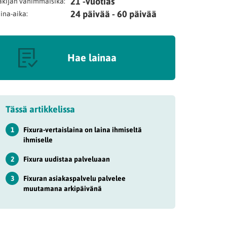
21 -vuotias
kijan vähimmäisikä:
24 päivää - 60 päivää
ina-aika:
Hae lainaa
Tässä artikkelissa
1
Fixura-vertaislaina on laina ihmiseltä
ihmiselle
2
Fixura uudistaa palveluaan
3
Fixuran asiakaspalvelu palvelee
muutamana arkipäivänä