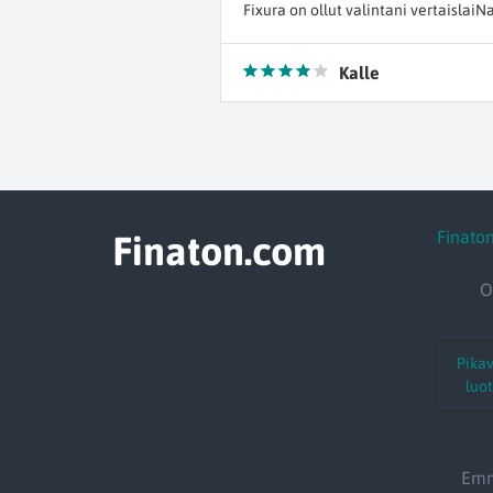
Fixura on ollut valintani vertaislai
Kalle
Finato
Finaton.com
O
Pikav
luot
Emme