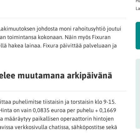
Ha
La
akimuutoksen johdosta moni rahoitusyhtiö joutui
an toimintansa kokonaan. Näin myös Fixuran
ellä hakea lainaa. Fixura päivittää palveluaan ja
velee muutamana arkipäivänä
taa puhelimitse tiistaisin ja torstaisin klo 9-15.
 Hinta on vain 0,0835 euroa per puhelu + 0,1669
ta määräytyy paikallisen operaattorin hintojen
vissa verkkosivulla chatissa, sähköpostitse sekä