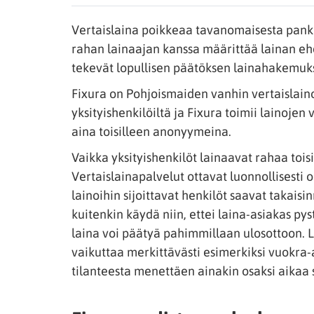
Vertaislaina poikkeaa tavanomaisesta pankk
rahan lainaajan kanssa määrittää lainan ehdo
tekevät lopullisen päätöksen lainahakemuk
Fixura on Pohjoismaiden vanhin vertaislainoja
yksityishenkilöiltä ja Fixura toimii lainojen
aina toisilleen anonyymeina.
Vaikka yksityishenkilöt lainaavat rahaa toisil
Vertaislainapalvelut ottavat luonnollisesti o
lainoihin sijoittavat henkilöt saavat takaisi
kuitenkin käydä niin, ettei laina-asiakas py
laina voi päätyä pahimmillaan ulosottoon. L
vaikuttaa merkittävästi esimerkiksi vuokra-
tilanteesta menettäen ainakin osaksi aikaa