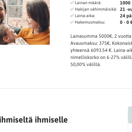
1000 
✅ Lainan määrä:
21 -v
✅ Hakijan vähimmäisikä:
24 pä
✅ Laina-aika:
0 - 0 
✅ Hakemusmaksu:
Lainasumma 5000€, 2 vuotta j
Avausmaksu: 375€, Kokonaisk
yhteensä 6093.54 €. Laina-aik
nimelliskorko on 6-27% välill
50,00% välillä.
 ihmiseltä ihmiselle