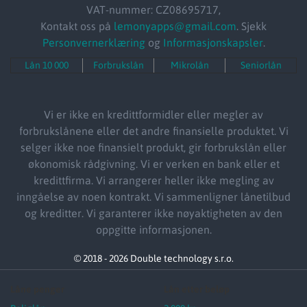
VAT-nummer: CZ08695717,
Kontakt oss på
lemonyapps@gmail.com
. Sjekk
Personvernerklæring
og
Informasjonskapsler
.
Lån 10 000
Forbrukslån
Mikrolån
Seniorlån
Vi er ikke en kredittformidler eller megler av
forbrukslånene eller det andre finansielle produktet. Vi
selger ikke noe finansielt produkt, gir forbrukslån eller
økonomisk rådgivning. Vi er verken en bank eller et
kredittfirma. Vi arrangerer heller ikke megling av
inngåelse av noen kontrakt. Vi sammenligner lånetilbud
og kreditter. Vi garanterer ikke nøyaktigheten av den
oppgitte informasjonen.
© 2018 - 2026 Double technology s.r.o.
Låne penger
Lån etter beløp