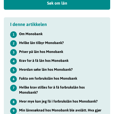
Søk om lån
I denne artikkelen
Om Monobank
1
Hvilke lån tilbyr Monobank?
2
Priser på lån hos Monobank
3
Krav for å få lån hos Monobank
4
Hvordan søke lån hos Monobank?
5
Fakta om forbrukslån hos Monobank
6
Hvilke krav stilles for å få forbrukslån hos
7
Monobank?
Hvor mye kan jeg få i forbrukslån hos Monobank?
8
Min lånesøknad hos Monobank ble avslått. Hva gjør
9