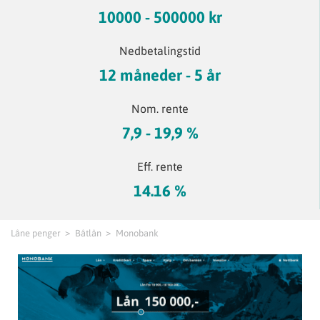
10000 - 500000 kr
Nedbetalingstid
12 måneder - 5 år
Nom. rente
7,9 - 19,9 %
Eff. rente
14.16 %
Låne penger
Båtlån
Monobank