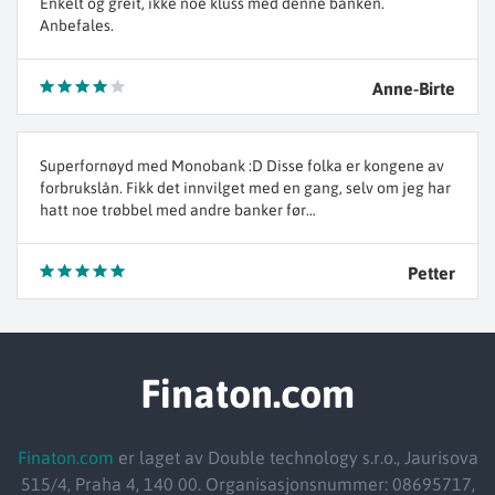
Enkelt og greit, ikke noe kluss med denne banken.
Anbefales.
Anne-Birte
Superfornøyd med Monobank :D Disse folka er kongene av
forbrukslån. Fikk det innvilget med en gang, selv om jeg har
hatt noe trøbbel med andre banker før…
Petter
Finaton.com
Finaton.com
er laget av Double technology s.r.o., Jaurisova
515/4, Praha 4, 140 00. Organisasjonsnummer: 08695717,