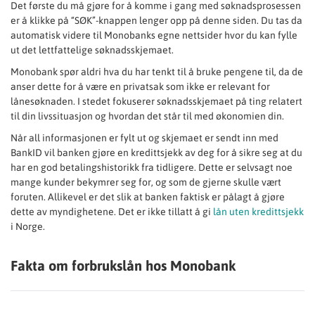
Det første du må gjøre for å komme i gang med søknadsprosessen
er å klikke på “SØK”-knappen lenger opp på denne siden. Du tas da
automatisk videre til Monobanks egne nettsider hvor du kan fylle
ut det lettfattelige søknadsskjemaet.
Monobank spør aldri hva du har tenkt til å bruke pengene til, da de
anser dette for å være en privatsak som ikke er relevant for
lånesøknaden. I stedet fokuserer søknadsskjemaet på ting relatert
til din livssituasjon og hvordan det står til med økonomien din.
Når all informasjonen er fylt ut og skjemaet er sendt inn med
BankID vil banken gjøre en kredittsjekk av deg for å sikre seg at du
har en god betalingshistorikk fra tidligere. Dette er selvsagt noe
mange kunder bekymrer seg for, og som de gjerne skulle vært
foruten. Allikevel er det slik at banken faktisk er pålagt å gjøre
dette av myndighetene. Det er ikke tillatt å gi
lån uten kredittsjekk
i Norge.
Fakta om forbrukslån hos Monobank