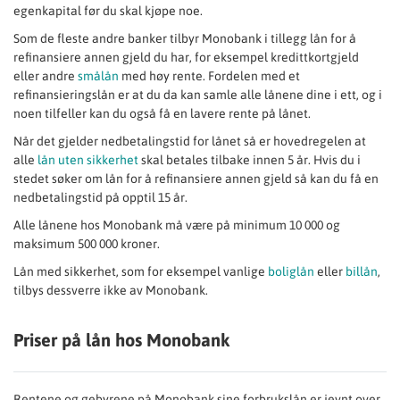
egenkapital før du skal kjøpe noe.
Som de fleste andre banker tilbyr Monobank i tillegg lån for å
refinansiere annen gjeld du har, for eksempel kredittkortgjeld
eller andre
smålån
med høy rente. Fordelen med et
refinansieringslån er at du da kan samle alle lånene dine i ett, og i
noen tilfeller kan du også få en lavere rente på lånet.
Når det gjelder nedbetalingstid for lånet så er hovedregelen at
alle
lån uten sikkerhet
skal betales tilbake innen 5 år. Hvis du i
stedet søker om lån for å refinansiere annen gjeld så kan du få en
nedbetalingstid på opptil 15 år.
Alle lånene hos Monobank må være på minimum 10 000 og
maksimum 500 000 kroner.
Lån med sikkerhet, som for eksempel vanlige
boliglån
eller
billån
,
tilbys dessverre ikke av Monobank.
Priser på lån hos Monobank
Rentene og gebyrene på Monobank sine forbrukslån er jevnt over