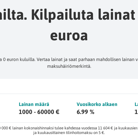
lta. Kilpailuta lainat
euroa
 0 euron kuluilla. Vertaa lainat ja saat parhaan mahdollisen lainan va
maksuhäiriömerkintä.
Lainan määrä
Vuosikorko alkaen
L
1000 - 60000 €
6.99 %
1
10 000 € lainan kokonaishinnaksi tulee kahdessa vuodessa 11 604 € ja kuukausier
ja kuukausittainen tilinhoitomaksu on 5 €.