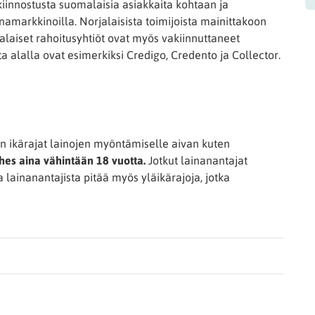
kiinnostusta suomalaisia asiakkaita kohtaan ja
namarkkinoilla. Norjalaisista toimijoista mainittakoon
laiset rahoitusyhtiöt ovat myös vakiinnuttaneet
a alalla ovat esimerkiksi Credigo, Credento ja Collector.
 on ikärajat lainojen myöntämiselle aivan kuten
hes aina vähintään 18 vuotta.
Jotkut lainanantajat
 lainanantajista pitää myös yläikärajoja, jotka