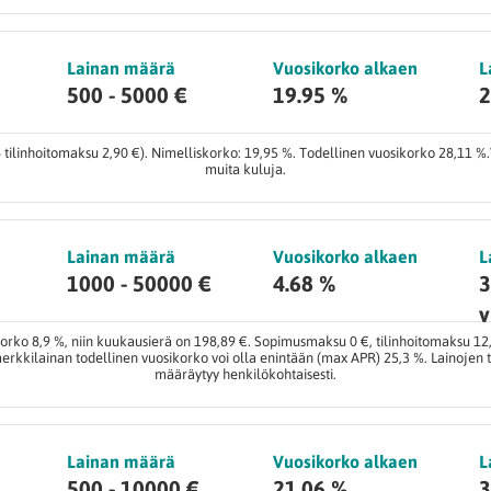
Lainan määrä
Vuosikorko alkaen
L
500 - 5000 €
19.95 %
2
tilinhoitomaksu 2,90 €). Nimelliskorko: 19,95 %. Todellinen vuosikorko 28,11 %.
muita kuluja.
Lainan määrä
Vuosikorko alkaen
L
1000 - 50000 €
4.68 %
3
v
orko 8,9 %, niin kuukausierä on 198,89 €. Sopimusmaksu 0 €, tilinhoitomaksu 12
rkkilainan todellinen vuosikorko voi olla enintään (max APR) 25,3 %. Lainojen
määräytyy henkilökohtaisesti.
Lainan määrä
Vuosikorko alkaen
L
500 - 10000 €
21.06 %
3