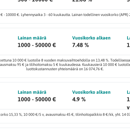
 - 10000 €. Lyhennysaika 3 - 60 kuukautta. Lainan todellinen vuosikorko (APR) 
Lainan määrä
Vuosikorko alkaen
L
1000 - 50000 €
7.48 %
1
skettuna 10 000 € luotolle 8 vuoden maksuvaihtoehdolla on 13,48 %. Todellisessa
 avausmaksu 95 € ja tilihoitomaksu 5 € kuukaudessa. Kuukausierä 10 000 € luotol
luottokustannusten yhteismäärä on 16 074,76 €.
Lainan määrä
Vuosikorko alkaen
L
1000 - 50000 €
4.9 %
1
v
korko 15,33 %, 10 000 €/5 v, avausmaksu 45 €, tilinhoitopalkkio 8 €/kk, yht. 14 