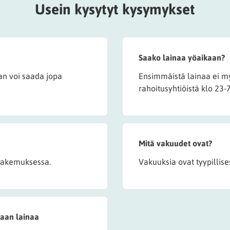
Usein kysytyt kysymykset
Saako lainaa yöaikaan?
n voi saada jopa
Ensimmäistä lainaa ei m
rahoitusyhtiöistä klo 23-7
Mitä vakuudet ovat?
t hakemuksessa.
Vakuuksia ovat tyypillise
taan lainaa