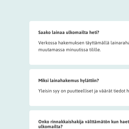
Saako lainaa ulkomailta heti?
Verkossa hakemuksen täyttämällä lainaraha
muutamassa minuutissa tilille.
Miksi lainahakemus hylättiin?
Yleisin syy on puutteelliset ja väärät tiedo
Onko rinnakkaishakija välttämätön kun hae
ulkomailta?