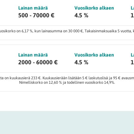
Lainan määrä
Vuosikorko alkaen
L
500 - 70000 €
4.5 %
1
uosikorko on 6,17 %, kun lainasumma on 30 000 €, Takaisinmaksuaika 5 vuotta, 
Lainan määrä
Vuosikorko alkaen
L
2000 - 60000 €
4.5 %
1
ta on kuukausierä 233 €. Kuukausierään lisätään 5 € laskutuslisä ja 95 € avaus
Nimelliskorko on 12,60 % ja todellinen vuosikorko 14,9%.