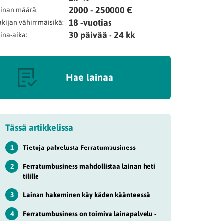
2000 - 250000 €
inan määrä:
18 -vuotias
kijan vähimmäisikä:
30 päivää - 24 kk
ina-aika:
Hae lainaa
Tässä artikkelissa
1
Tietoja palvelusta Ferratumbusiness
2
Ferratumbusiness mahdollistaa lainan heti
tilille
3
Lainan hakeminen käy käden käänteessä
4
Ferratumbusiness on toimiva lainapalvelu -