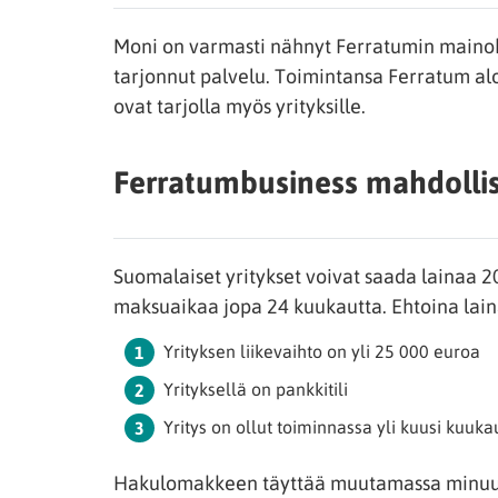
Moni on varmasti nähnyt Ferratumin mainoks
tarjonnut palvelu. Toimintansa Ferratum al
ovat tarjolla myös yrityksille.
Ferratumbusiness mahdollista
Suomalaiset yritykset voivat saada lainaa 
maksuaikaa jopa 24 kuukautta. Ehtoina lain
Yrityksen liikevaihto on yli 25 000 euroa
Yrityksellä on pankkitili
Yritys on ollut toiminnassa yli kuusi kuuka
Hakulomakkeen täyttää muutamassa minuuti