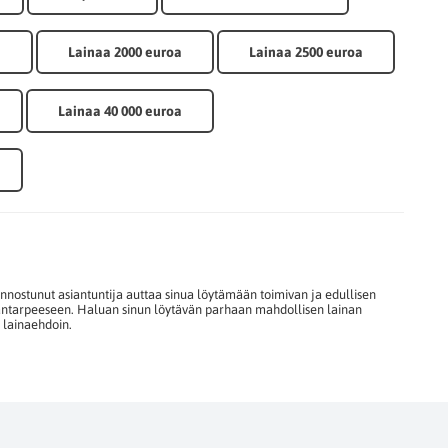
a
Lainaa 2000 euroa
Lainaa 2500 euroa
Lainaa 40 000 euroa
iinnostunut asiantuntija auttaa sinua löytämään toimivan ja edullisen
hantarpeeseen. Haluan sinun löytävän parhaan mahdollisen lainan
n lainaehdoin.