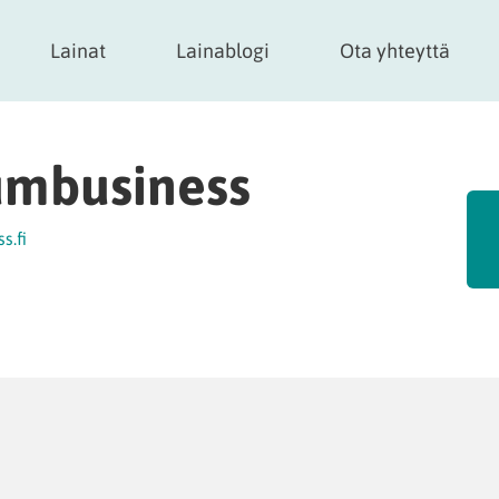
Lainat
Lainablogi
Ota yhteyttä
umbusiness
s.fi