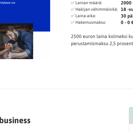
2000 
✅ Lainan määrä:
18 -v
✅ Hakijan vähimmäisikä:
30 pä
✅ Laina-aika:
0 - 0 
✅ Hakemusmaksu:
2500 euron laina kolmeksi ku
perustamismaksu 2,5 prosentt
mbusiness