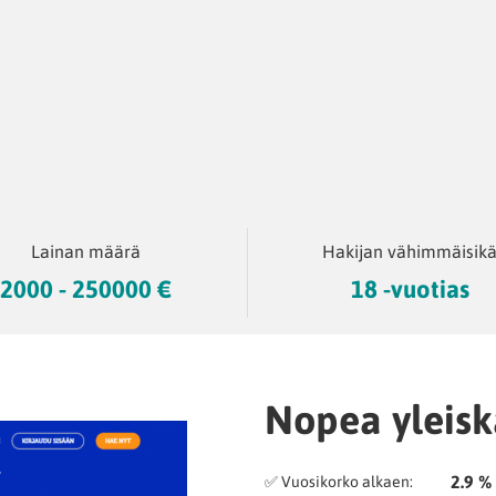
Lainan määrä
Hakijan vähimmäisik
2000 - 250000 €
18 -vuotias
Nopea yleisk
2.9 %
✅ Vuosikorko alkaen: