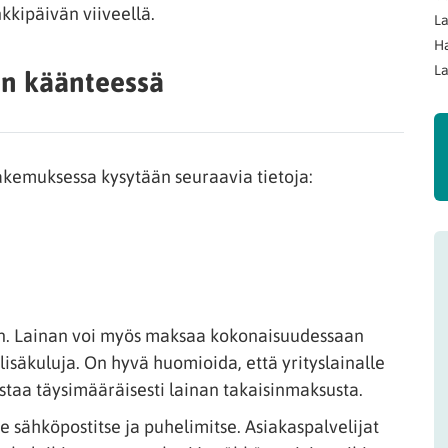
nkkipäivän viiveellä.
La
Ha
La
n käänteessä
kemuksessa kysytään seuraavia tietoja:
in. Lainan voi myös maksaa kokonaisuudessaan
isäkuluja. On hyvä huomioida, että yrityslainalle
staa täysimääräisesti lainan takaisinmaksusta.
 sähköpostitse ja puhelimitse. Asiakaspalvelijat