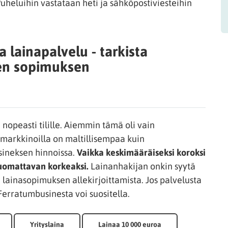
Puheluihin vastataan heti ja sähköpostiviesteihin
 lainapalvelu - tarkista
nen sopimuksen
nopeasti tilille. Aiemmin tämä oli vain
namarkkinoilla on maltillisempaa kuin
sineksen hinnoissa.
Vaikka keskimääräiseksi koroksi
huomattavan korkeaksi.
Lainanhakijan onkin syytä
 lainasopimuksen allekirjoittamista. Jos palvelusta
erratumbusinesta voi suositella.
Yrityslaina
Lainaa 10 000 euroa