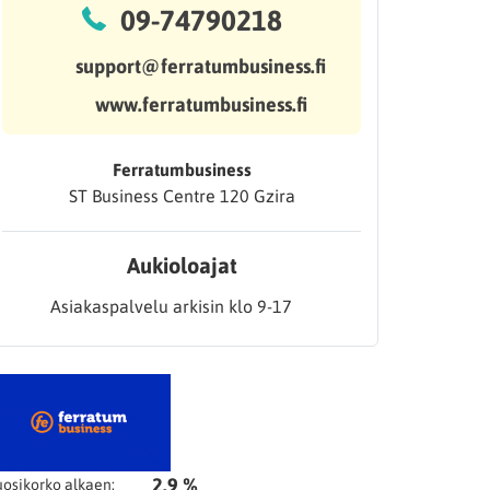
09-74790218
support@ferratumbusiness.fi
www.ferratumbusiness.fi
Ferratumbusiness
ST Business Centre 120 Gzira
Aukioloajat
Asiakaspalvelu arkisin klo 9-17
2.9 %
osikorko alkaen: