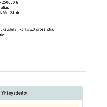
- 250000 €
uotias
ivää - 24 kk
€
ukaudeksi. Korko 2,9 prosenttia,
ia.
Yhteystiedot