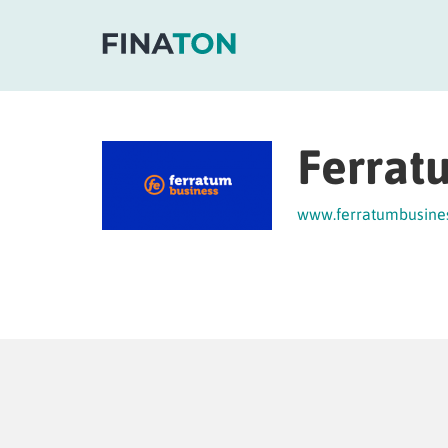
Ferrat
www.ferratumbusines