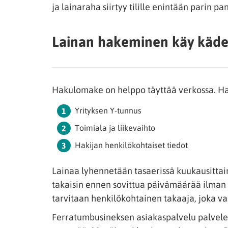
ja lainaraha siirtyy tilille enintään parin pa
Lainan hakeminen käy käde
Hakulomake on helppo täyttää verkossa. Ha
Yrityksen Y-tunnus
Toimiala ja liikevaihto
Hakijan henkilökohtaiset tiedot
Lainaa lyhennetään tasaerissä kuukausitta
takaisin ennen sovittua päivämäärää ilman l
tarvitaan henkilökohtainen takaaja, joka va
Ferratumbusineksen asiakaspalvelu palvelee