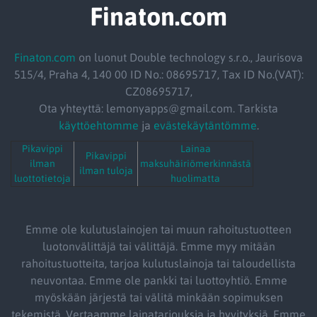
Finaton.com
Finaton.com
on luonut Double technology s.r.o., Jaurisova
515/4, Praha 4, 140 00 ID No.: 08695717, Tax ID No.(VAT):
CZ08695717,
Ota yhteyttä: lemonyapps@gmail.com. Tarkista
käyttöehtomme
ja
evästekäytäntömme
.
Pikavippi
Lainaa
Pikavippi
ilman
maksuhäiriömerkinnästä
ilman tuloja
luottotietoja
huolimatta
Emme ole kulutuslainojen tai muun rahoitustuotteen
luotonvälittäjä tai välittäjä. Emme myy mitään
rahoitustuotteita, tarjoa kulutuslainoja tai taloudellista
neuvontaa. Emme ole pankki tai luottoyhtiö. Emme
myöskään järjestä tai välitä minkään sopimuksen
tekemistä. Vertaamme lainatarjouksia ja hyvityksiä. Emme