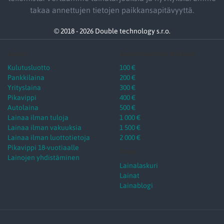
takaa annettujen tietojen paikkansapitävyyttä.
© 2018 - 2026 Double technology s.r.o.
Lainat
Lainat summan mukaan
Kulutusluotto
100 €
Pankkilaina
200 €
Yrityslaina
300 €
Pikavippi
400 €
Autolaina
500 €
Lainaa ilman tuloja
1 000 €
Lainaa ilman vakuuksia
1 500 €
Lainaa ilman luottotietoja
2 000 €
Pikavippi 18-vuotiaalle
Tools
Lainojen yhdistäminen
Lainalaskuri
Lainat
Lainablogi