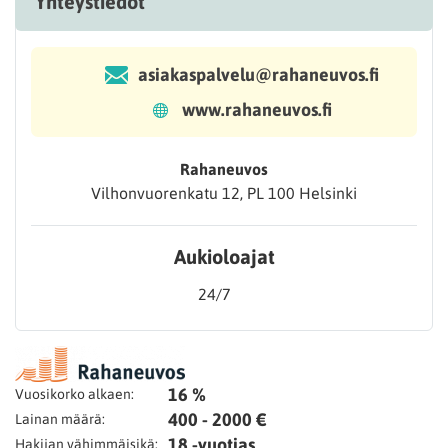
Yhteystiedot
asiakaspalvelu@rahaneuvos.fi
www.rahaneuvos.fi
Rahaneuvos
Vilhonvuorenkatu 12, PL 100 Helsinki
Aukioloajat
24/7
16 %
Vuosikorko alkaen:
400 - 2000 €
Lainan määrä:
18 -vuotias
Hakijan vähimmäisikä: