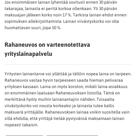
Jos ensimmäisen lainan lyhentää sovitusti ennen 30 päivän
takarajaa, lainasta ei peritä korkoa ollenkaan. Yli 30 päivän
maksuajan jälkeen korko noin 17 %. Tarkista lainan ehdot ennen
sopimuksen allekirjoittamista. Lainan viivästyskorko voi olla
huomattavan suuri, jopa 50 %.
Rahaneuvos on varteenotettava
yrityslainapalvelu
Yritysten lainantarve voi yllättää ja tällöin nopea laina on tarpeen.
Rahaneuvos vastaa hyvin tarpeeseen saada hieman pelivaraa
yrityksen kassaan. Laina on myös koroton, mikäli laina-asiakkuus
on ensimmäinen laatuaan Rahaneuvoksen listoilla. Tämä on
merkittävä hyöty muihin lainanantajiin nähden. Toisaalta
viivästyskorko voi nousta korkeaksi ja lainasta tulee kallis
maksuerä yrittäjälle. Rahaneuvoksen lainaa voikin suositella vain
sillä ehdolla, että yrittäjä tietää pystyvänsä maksamaan lainan
nopeasti takaisin.