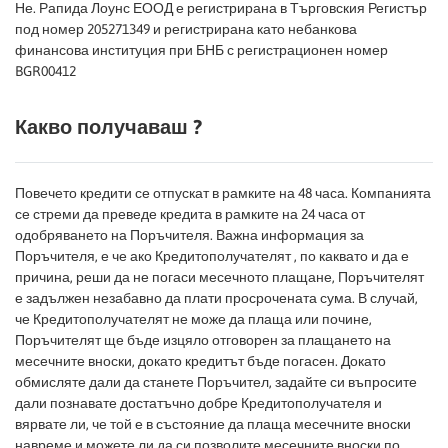
Не. Рапида Лоунс ЕООД е регистрирана в Търговския Регистър
под номер 205271349 и регистрирана като небанкова
финансова институция при БНБ с регистрационен номер
BGR00412
Какво получаваш ?
Повечето кредити се отпускат в рамките на 48 часа. Компанията
се стреми да преведе кредита в рамките на 24 часа от
одобряването на Поръчителя. Важна информация за
Поръчителя, е че ако Кредитополучателят , по каквато и да е
причина, реши да не погаси месечното плащане, Поръчителят
е задължен незабавно да плати просрочената сума. В случай,
че Кредитополучателят не може да плаща или почине,
Поръчителят ще бъде изцяло отговорен за плащането на
месечните вноски, докато кредитът бъде погасен. Докато
обмисляте дали да станете Поръчител, задайте си въпросите
дали познавате достатъчно добре Кредитополучателя и
вярвате ли, че той е в състояние да плаща месечните вноски
навреме и можете ли да си позволите месечните вноски по