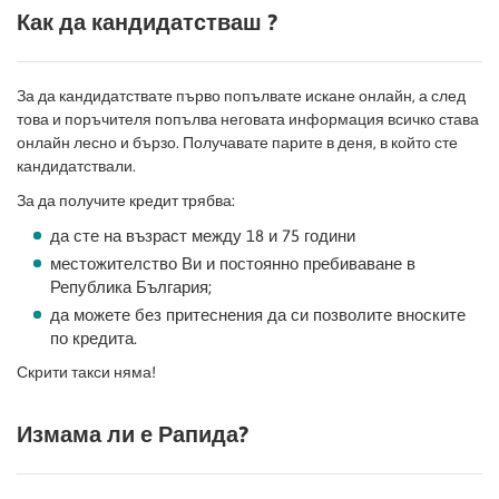
Как да кандидатстваш ?
За да кандидатствате първо попълвате искане онлайн, а след
това и поръчителя попълва неговата информация всичко става
онлайн лесно и бързо. Получавате парите в деня, в който сте
кандидатствали.
За да получите кредит трябва:
да сте на възраст между 18 и 75 години
местожителство Ви и постоянно пребиваване в
Република България;
да можете без притеснения да си позволите вноските
по кредита.
Скрити такси няма!
Измама ли е Рапида?