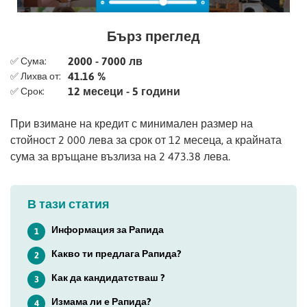
Бърз преглед
2000 - 7000 лв
✅ Сума:
41.16 %
✅ Лихва от:
12 месеци - 5 години
✅ Срок:
При взимане на кредит с минимален размер на
стойност 2 000 лева за срок от 12 месеца, а крайната
сума за връщане възлиза на 2 473.38 лева.
В тази статия
Информация за Рапида
1
Какво ти предлага Рапида?
2
Как да кандидатстваш ?
3
Измама ли е Рапида?
4