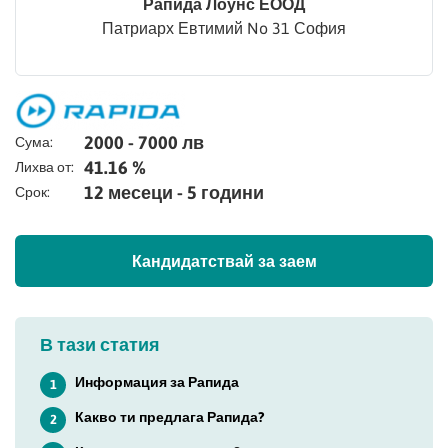
Рапида Лоунс ЕООД
Патриарх Евтимий No 31 София
2000 - 7000 лв
Сума:
41.16 %
Лихва от:
12 месеци - 5 години
Срок:
Кандидатствай за заем
В тази статия
Информация за Рапида
1
Какво ти предлага Рапида?
2