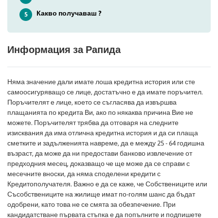
Какво получаваш ?
5
Информация за Рапида
Няма значение дали имате лоша кредитна история или сте
самоосигуряващо се лице, достатъчно е да имате поръчител.
Поръчителят е лице, което се съгласява да извършва
плащанията по кредита Ви, ако по някаква причина Вие не
можете. Поръчителят трябва да отговаря на следните
изисквания да има отлична кредитна история и да си плаща
сметките и задълженията навреме, да е между 25 - 64 годишна
възраст, да може да ни предостави банково извлечение от
предходния месец, доказващо че ще може да се справи с
месечните вноски, да няма споделени кредити с
Кредитополучателя. Важно е да се каже, че Собствениците или
Съсобствениците на жилище имат по-голям шанс да бъдат
одобрени, като това не се смята за обезпечение. При
кандидатстване първата стъпка е да попълните и подпишете