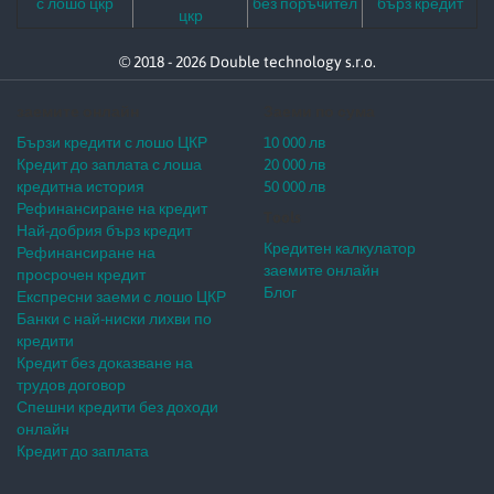
с лошо цкр
без поръчител
бърз кредит
цкр
© 2018 - 2026 Double technology s.r.o.
заемите онлайн
Заеми по сума
Бързи кредити с лошо ЦКР
10 000 лв
Кредит до заплата с лоша
20 000 лв
кредитна история
50 000 лв
Рефинансиране на кредит
Tools
Най-добрия бърз кредит
Кредитен калкулатор
Рефинансиране на
заемите онлайн
просрочен кредит
Блог
Експресни заеми с лошо ЦКР
Банки с най-ниски лихви по
кредити
Кредит без доказване на
трудов договор
Спешни кредити без доходи
онлайн
Кредит до заплата