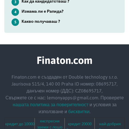
Как да кандидатстваш ?
3
Измама ли е Рапида?
4
Какво получаваш ?
5
Finaton.com
Finaton.com е създаден от Double technology s.r.o.
Jaurisova 515/4, 140 00 Praha ID номер: 08695717,
данъчен номер (ДДС): CZ08695717,
Свържете се с нас: lemonyapps@gmail.com. Проверете
нашата политика за поверителност
и условия за
използване и
бисквитки
.
експресни
кредит до 10000
кредит 20000
най-добрия
заеми с лошо