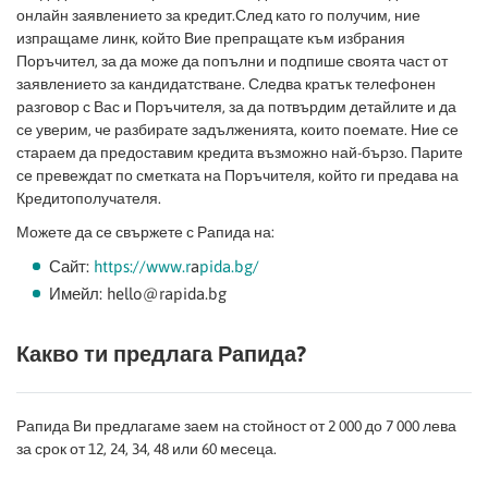
онлайн заявлението за кредит.След като го получим, ние
изпращаме линк, който Вие препращате към избрания
Поръчител, за да може да попълни и подпише своята част от
заявлението за кандидатстване. Следва кратък телефонен
разговор с Вас и Поръчителя, за да потвърдим детайлите и да
се уверим, че разбирате задълженията, които поемате. Ние се
стараем да предоставим кредита възможно най-бързо. Парите
се превеждат по сметката на Поръчителя, който ги предава на
Кредитополучателя.
Можете да се свържете с Рапида на:
Сайт:
https://www.r
a
pida.bg/
Имейл: hello@rapida.bg
Какво ти предлага Рапида?
Рапида Ви предлагаме заем на стойност от 2 000 до 7 000 лева
за срок от 12, 24, 34, 48 или 60 месеца.