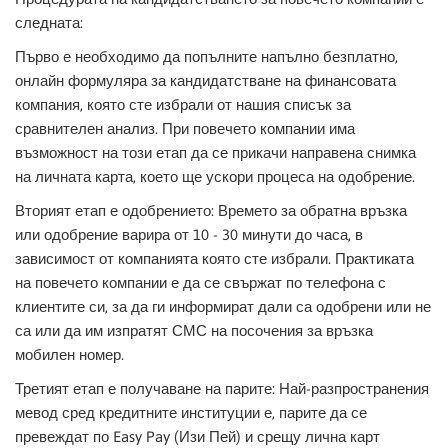
следната:
Първо е необходимо да попълните напълно безплатно,
онлайн формуляра за кандидатстване на финансовата
компания, която сте избрали от нашия списък за
сравнителен анализ. При повечето компании има
възможност на този етап да се прикачи направена снимка
на личната карта, което ще ускори процеса на одобрение.
Вторият етап е одобрението: Времето за обратна връзка
или одобрение варира от 10 - 30 минути до часа, в
зависимост от компанията която сте избрали. Практиката
на повечето компании е да се свържат по телефона с
клиентите си, за да ги информират дали са одобрени или не
са или да им изпратят СМС на посочения за връзка
мобилен номер.
Третият етап е получаване на парите: Най-разпространения
мевод сред кредитните институции е, парите да се
превеждат по Easy Pay (Изи Пей) и срещу лична карт