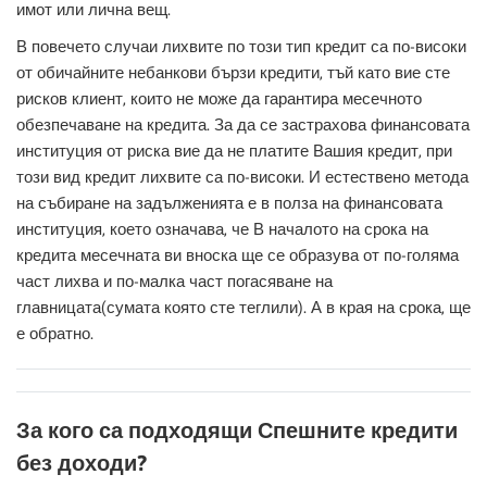
имот или лична вещ.
В повечето случаи лихвите по този тип кредит са по-високи
от обичайните небанкови бързи кредити, тъй като вие сте
рисков клиент, които не може да гарантира месечното
обезпечаване на кредита. За да се застрахова финансовата
институция от риска вие да не платите Вашия кредит, при
този вид кредит лихвите са по-високи. И естествено метода
на събиране на задълженията е в полза на финансовата
институция, което означава, че В началото на срока на
кредита месечната ви вноска ще се образува от по-голяма
част лихва и по-малка част погасяване на
главницата(сумата която сте теглили). А в края на срока, ще
е обратно.
За кого са подходящи Спешните кредити
без доходи?