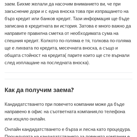
заем. Бихме желали да насочим вниманието ви, че при
закъснение дори и с една вноска това при изпращането на
бърз кредит или банков кредит. Тази информация ще бъде
записана в кредитната ви история. Затова е много важно да
направите правилна сметка от необходимата сума на
спешния кредит. Колкото по-голяма е тя, толкова по-голяма
ще е лихвата по кредита, месечната вноска, а също и
общата стойност на кредита( парите които ще сте върнали
след изплащане на последната вноска).
Как да получим заема?
Кандидатстването при повечето компании може да бъде
направено в офис на съответната компания,по телефона
или изцяло онлайн.
Онлайн кандидатстването е бърза и лесна като процедура.
Процедурата на кандидатстването за повечето компании е