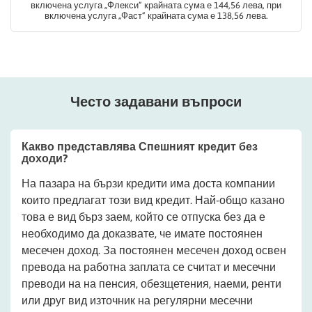
включена услуга „Флекси“ крайната сума е 144,56 лева, при
включена услуга „Фаст“ крайната сума е 138,56 лева.
Често задавани въпроси
Какво представлява Спешният кредит без
доходи?
На пазара на бързи кредити има доста компании
които предлагат този вид кредит. Най-общо казано
това е вид бърз заем, който се отпуска без да е
необходимо да доказвате, че имате постоянен
месечен доход. За постоянен месечен доход освен
превода на работна заплата се считат и месечни
преводи на на пенсия, обезщетения, наеми, ренти
или друг вид източник на регулярни месечни