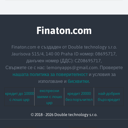
Finaton.com
Finaton.com е създаден от Double technology s.r.o.
Jaurisova 515/4, 140 00 Praha ID номер: 08695717,
данъчен номер (ДДС): CZ08695717,
Свържете се с нас: lemonyapps@gmail.com. Проверете
нашата политика за поверителност
и условия за
използване и
бисквитки
.
експресни
кредит до 10000
кредит 20000
най-добрия
заеми с лошо
с лошо цкр
без поръчител
бърз кредит
цкр
© 2018 - 2026 Double technology s.r.o.
заемите онлайн
Заеми по сума