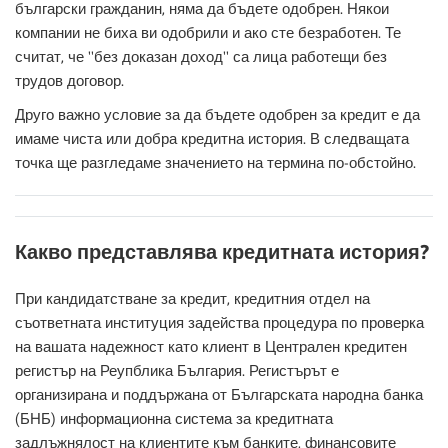
български гражданин, няма да бъдете одобрен. Някои
компании не биха ви одобрили и ако сте безработен. Те
считат, че ''без доказан доход'' са лица работещи без
трудов договор.
Друго важно условие за да бъдете одобрен за кредит е да
имаме чиста или добра кредитна история. В следващата
точка ще разгледаме значението на термина по-обстойно.
Какво представлява кредитната история?
При кандидатстване за кредит, кредитния отдел на
съответната институция задейства процедура по проверка
на вашата надежност като клиент в Централен кредитен
регистър на Реупблика България. Регистърът е
организирана и поддържана от Българската народна банка
(БНБ) информационна система за кредитната
задлъжнялост на клиентите към банките, финансовите