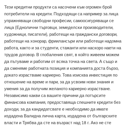
Тези кредитни продукти са насочени към огромен брой
потребители на кредити. Подходящи са например за лица
упражняващи свободни професии, самоосигуряващи се
лица (Еднолични търговци, земеделски производители,
художници, писатели), работещи на граждански договори,
работещи на хонорар, фриилансъри или работещи надомна
работа, както и за студенти, стажанти или наскоро наети на
трудов договор. В глобаления свят, в който живеем можем
да пътуваме и работим от всяка точка на света. А също и
да сменяме работната позиция и компанията доста бързо,
докато израстваме кариерно. Това изисква инвестиция по
отношение на време и пари, за да усвоим нови знания и
умения за да получим желаното кариерно израстване.
Независимо какви са вашите причини да потърсите
финансова компания, предоставяща спешните кредити без
доходи, за да кандидатсвате е необходимо да имате
издадена Валидна лична карта, издадена от българските
власти и Трябва да сте на възраст над 18 г. Ако не сте