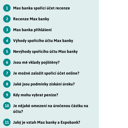
1
Max banka spořicí účet recenze
2
Recenze Max banky
3
Max banka přihlášení
4
Výhody spořicího účtu Max banky
5
Nevýhody spořicího účtu Max banky
6
Jsou mé vklady pojištěny?
7
Je možné založit spořicí účet online?
8
Jaké jsou podmínky získání úroku?
9
Kdy mohu vybrat peníze?
10
Je nějaké omezení na úročenou částku na
účtu?
11
Jaký je vztah Max banky a Expobank?