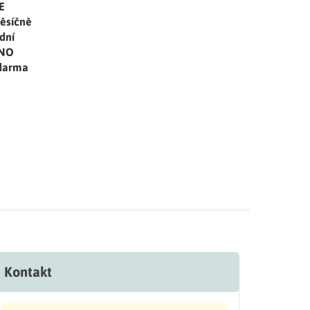
E
ěsíčně
dní
NO
darma
Kontakt