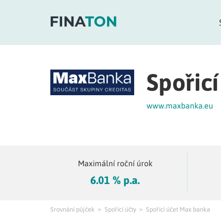
Spořic
www.maxbanka.eu
Maximální roční úrok
6.01 % p.a.
Srovnání půjček
Spořicí účty
Spořicí účet Max banka