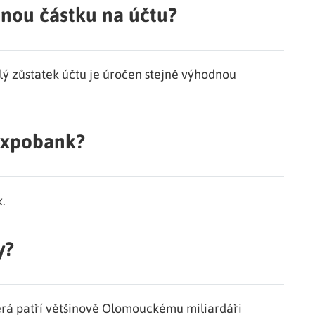
nou částku na účtu?
ý zůstatek účtu je úročen stejně výhodnou
 Expobank?
.
y?
erá patří většinově Olomouckému miliardáři