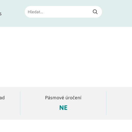
s
lad
Pásmové úročení
NE