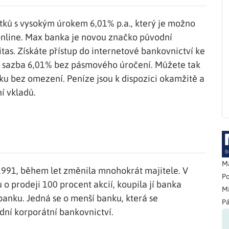
tků s vysokým úrokem 6,01% p.a., který je možno
online. Max banka je novou značko původní
tas. Získáte přístup do internetové bankovnictví ke
á sazba 6,01% bez pásmového úročení. Můžete tak
u bez omezení. Peníze jsou k dispozici okamžitě a
í vkladů.
Ma
1991, během let změnila mnohokrát majitele. V
Po
 prodeji 100 procent akcií, koupila jí banka
Mi
anku. Jedná se o menší banku, která se
Pá
dní korporátní bankovnictví.