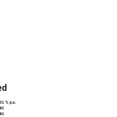
ed
01 % p.a.
 Kč
 Kč