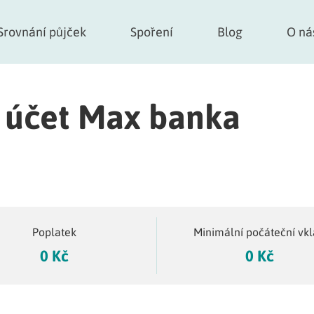
Srovnání půjček
Spoření
Blog
O ná
í účet Max banka
Poplatek
Minimální počáteční vk
0 Kč
0 Kč