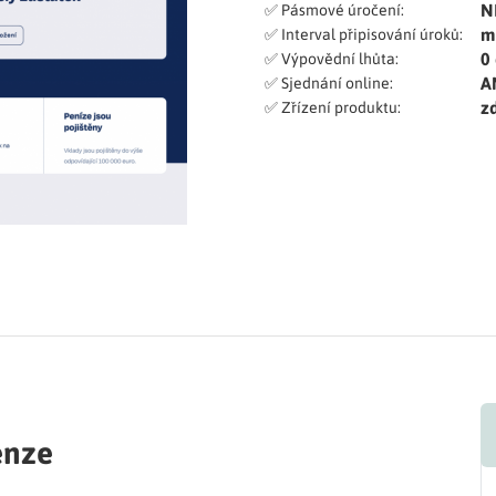
N
✅ Pásmové úročení:
m
✅ Interval připisování úroků:
0 
✅ Výpovědní lhůta:
A
✅ Sjednání online:
z
✅ Zřízení produktu:
enze