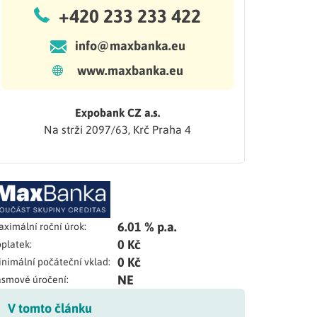
+420 233 233 422
info@maxbanka.eu
www.maxbanka.eu
Expobank CZ a.s.
Na strži 2097/63, Krč Praha 4
6.01 % p.a.
ximální roční úrok:
0 Kč
platek:
0 Kč
nimální počáteční vklad:
NE
smové úročení:
V tomto článku