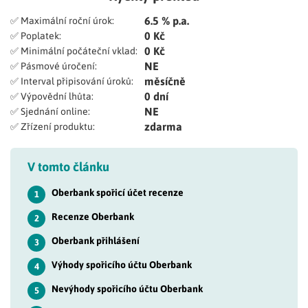
6.5 % p.a.
✅ Maximální roční úrok:
0 Kč
✅ Poplatek:
0 Kč
✅ Minimální počáteční vklad:
NE
✅ Pásmové úročení:
měsíčně
✅ Interval připisování úroků:
0 dní
✅ Výpovědní lhůta:
NE
✅ Sjednání online:
zdarma
✅ Zřízení produktu:
V tomto článku
Oberbank spořicí účet recenze
1
Recenze Oberbank
2
Oberbank přihlášení
3
Výhody spořicího účtu Oberbank
4
Nevýhody spořicího účtu Oberbank
5