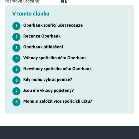
NE
Pásmové úročení:
V tomto článku
Oberbank spořicí účet recenze
1
Recenze Oberbank
2
Oberbank přihlášení
3
Výhody spořicího účtu Oberbank
4
Nevýhody spořicího účtu Oberbank
5
Kdy mohu vybrat peníze?
6
Jsou mé vklady pojištěny?
7
Mohu si založit více spořicích účtu?
8