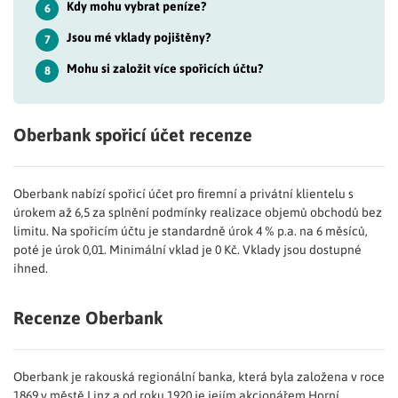
Kdy mohu vybrat peníze?
6
Jsou mé vklady pojištěny?
7
Mohu si založit více spořicích účtu?
8
Oberbank spořicí účet recenze
Oberbank nabízí spořicí účet pro firemní a privátní klientelu s
úrokem až 6,5 za splnění podmínky realizace objemů obchodů bez
limitu. Na spořicím účtu je standardně úrok 4 % p.a. na 6 měsíců,
poté je úrok 0,01. Minimální vklad je 0 Kč. Vklady jsou dostupné
ihned.
Recenze Oberbank
Oberbank je rakouská regionální banka, která byla založena v roce
1869 v městě Linz a od roku 1920 je jejím akcionářem Horní