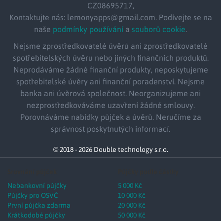
CZ08695717,
Kontaktujte nás: lemonyapps@gmail.com. Podívejte se na
naše
podmínky používání
a
souborů cookie
.
Nejsme zprostředkovatelé úvěrů ani zprostředkovatelé
spotřebitelských úvěrů nebo jiných finančních produktů.
Neprodáváme žádné finanční produkty, neposkytujeme
spotřebitelské úvěry ani finanční poradenství. Nejsme
banka ani úvěrová společnost. Neorganizujeme ani
nezprostředkováváme uzavření žádné smlouvy.
Porovnáváme nabídky půjček a úvěrů. Neručíme za
správnost poskytnutých informací.
© 2018 - 2026 Double technology s.r.o.
Srovnání půjček
Půjčky podle částky
Nebankovní půjčky
5 000 Kč
Půjčky pro OSVČ
10 000 Kč
První půjčka zdarma
20 000 Kč
Krátkodobé půjčky
50 000 Kč