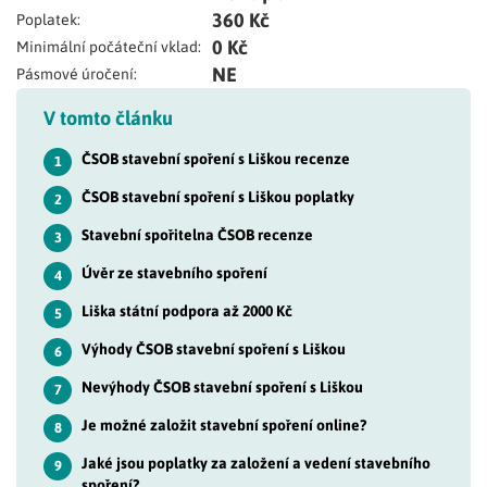
360 Kč
Poplatek:
0 Kč
Minimální počáteční vklad:
NE
Pásmové úročení:
V tomto článku
ČSOB stavební spoření s Liškou recenze
1
ČSOB stavební spoření s Liškou poplatky
2
Stavební spořitelna ČSOB recenze
3
Úvěr ze stavebního spoření
4
Liška státní podpora až 2000 Kč
5
Výhody ČSOB stavební spoření s Liškou
6
Nevýhody ČSOB stavební spoření s Liškou
7
Je možné založit stavební spoření online?
8
Jaké jsou poplatky za založení a vedení stavebního
9
spoření?