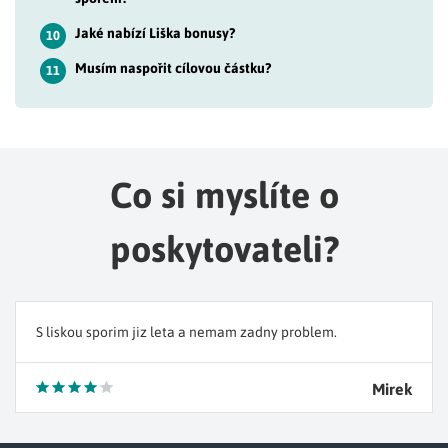
Jaké nabízí Liška bonusy?
10
Musím naspořit cílovou částku?
11
Co si myslíte o
poskytovateli?
S liskou sporim jiz leta a nemam zadny problem.
Mirek