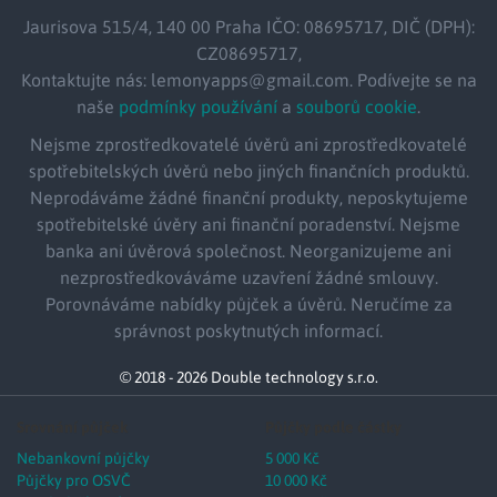
Jaurisova 515/4, 140 00 Praha IČO: 08695717, DIČ (DPH):
CZ08695717,
Kontaktujte nás: lemonyapps@gmail.com. Podívejte se na
naše
podmínky používání
a
souborů cookie
.
Nejsme zprostředkovatelé úvěrů ani zprostředkovatelé
spotřebitelských úvěrů nebo jiných finančních produktů.
Neprodáváme žádné finanční produkty, neposkytujeme
spotřebitelské úvěry ani finanční poradenství. Nejsme
banka ani úvěrová společnost. Neorganizujeme ani
nezprostředkováváme uzavření žádné smlouvy.
Porovnáváme nabídky půjček a úvěrů. Neručíme za
správnost poskytnutých informací.
© 2018 - 2026 Double technology s.r.o.
Srovnání půjček
Půjčky podle částky
Nebankovní půjčky
5 000 Kč
Půjčky pro OSVČ
10 000 Kč