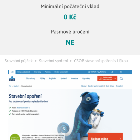
Minimální počáteční vklad
0 Kč
Pásmové úročení
NE
Srovnání půjček
Stavební spoření
ČSOB stavební spoření s Liškou