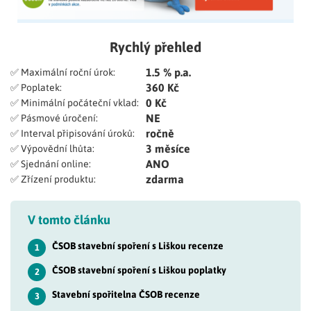
Rychlý přehled
1.5 % p.a.
✅ Maximální roční úrok:
360 Kč
✅ Poplatek:
0 Kč
✅ Minimální počáteční vklad:
NE
✅ Pásmové úročení:
ročně
✅ Interval připisování úroků:
3 měsíce
✅ Výpovědní lhůta:
ANO
✅ Sjednání online:
zdarma
✅ Zřízení produktu:
V tomto článku
ČSOB stavební spoření s Liškou recenze
1
ČSOB stavební spoření s Liškou poplatky
2
Stavební spořitelna ČSOB recenze
3