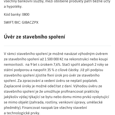
všechny bankovní služby, mezi oblíbené produkty patří běžné účty
a hypotéky.
Kód banky: 0800
SWIFT/BIC: GIBACZPX
Úvěr ze stavebního spoření
V rámci stavebního spoření je možné navázat výhodným úvěrem
ze stavebního spoření až 1 500 000 Kč na rekonstrukci nebo koupi
nemovitosti. na 9 let s úrokem 7,6%. Stačí spořit alespoň 2 roky se
státní podporou a naspořit 35 % z cílové částky. Již při podpisu
stavebního spoření zjistíte fixní úrok pro úvěr ze stavebního
spoření. Za zpracování a vedení úvěru se neplatí poplatek.
Zaplacené úroky je možné odečítat z daní. Výhodou úvěru ze
stavebního spoření je že umožňuje profinancovat prakticky
jakýkoliv výdaj týkající se bytu nebo domu mimo prvků vyskytující
se mimo objekt (zahrada, rostliny, venkovní úpravy, umělecké
předměty). Financovat naopak lze všechny stavební
a technologické prvky.