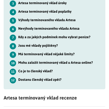
Artesa termínovaný vklad úroky
3
Artesa termínovaný vklad poplatky
4
Výhody termínovaného vkladu Artesa
5
Nevýhody termínovaného vkladu Artesa
6
Kdy a za jakých podmínek mohu vybrat peníze?
7
Jsou mé vklady pojištěny?
8
Má termínovaný vklad nějaké limity?
9
Mohu založit termínovaný vklad u Artesa online?
10
Co je to členský vklad?
11
Dostanu členský vklad zpět?
12
Artesa termínovaný vklad recenze