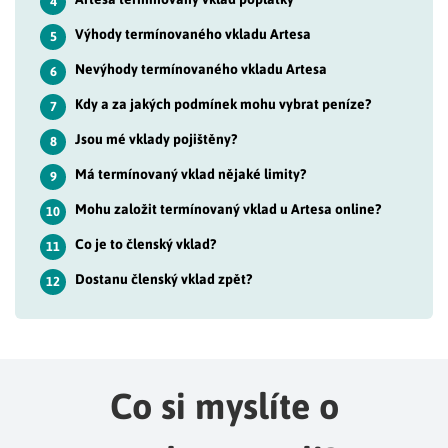
4
Výhody termínovaného vkladu Artesa
5
Nevýhody termínovaného vkladu Artesa
6
Kdy a za jakých podmínek mohu vybrat peníze?
7
Jsou mé vklady pojištěny?
8
Má termínovaný vklad nějaké limity?
9
Mohu založit termínovaný vklad u Artesa online?
10
Co je to členský vklad?
11
Dostanu členský vklad zpět?
12
Co si myslíte o