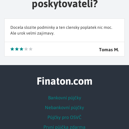
poskytovateli?
Docela slozite podminky a ten clensky poplatek nic moc.
Ale urok velmi zajimavy.
Tomas M.
Finaton.com
Bankovní půjčky
Nebankovní půjčky
Půjčky pro OSVČ
První půjčka zdarma