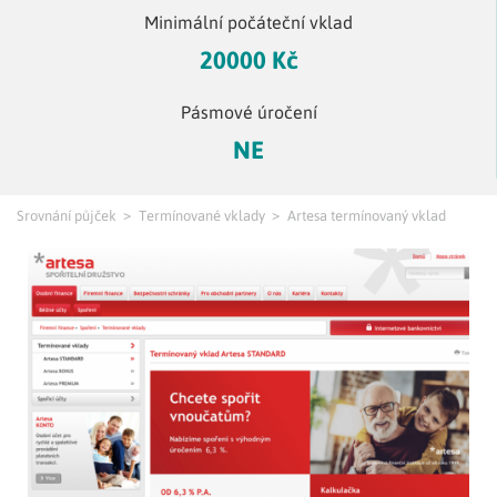
Minimální počáteční vklad
20000 Kč
Pásmové úročení
NE
Srovnání půjček
Termínované vklady
Artesa termínovaný vklad