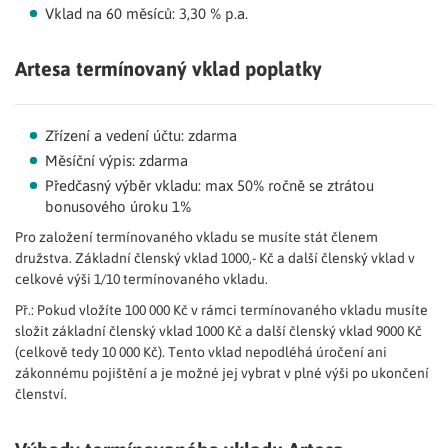
Vklad na 60 měsíců: 3
,30 % p.a.
Artesa termínovaný vklad poplatky
Zřízení a vedení účtu: zdarma
Měsíční výpis:
zdarma
Předčasný výběr vkladu: max 50% ročně se ztrátou
bonusového úroku 1%
Pro založení termínovaného vkladu se musíte stát členem
družstva. Základní členský vklad 1000,- Kč a další členský vklad v
celkové výši 1/10 termínovaného vkladu.
Př.: Pokud vložíte 100 000 Kč v rámci termínovaného vkladu musíte
složit základní členský vklad 1000 Kč a další členský vklad 9000 Kč
(celkově tedy 10 000 Kč). Tento vklad nepodléhá úročení ani
zákonnému pojištění a je možné jej vybrat v plné výši po ukončení
členství.