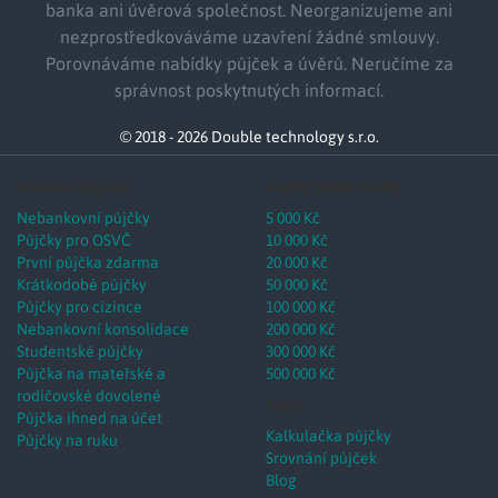
banka ani úvěrová společnost. Neorganizujeme ani
nezprostředkováváme uzavření žádné smlouvy.
Porovnáváme nabídky půjček a úvěrů. Neručíme za
správnost poskytnutých informací.
© 2018 - 2026 Double technology s.r.o.
Srovnání půjček
Půjčky podle částky
Nebankovní půjčky
5 000 Kč
Půjčky pro OSVČ
10 000 Kč
První půjčka zdarma
20 000 Kč
Krátkodobé půjčky
50 000 Kč
Půjčky pro cizince
100 000 Kč
Nebankovní konsolidace
200 000 Kč
Studentské půjčky
300 000 Kč
Půjčka na mateřské a
500 000 Kč
rodičovské dovolené
Tools
Půjčka ihned na účet
Kalkulačka půjčky
Půjčky na ruku
Srovnání půjček
Blog