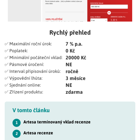
Rychlý přehled
7 % p.a.
✅ Maximální roční úrok:
0 Kč
✅ Poplatek:
20000 Kč
✅ Minimální počáteční vklad:
NE
✅ Pásmové úročení:
ročně
✅ Interval připisování úroků:
3 měsíce
✅ Výpovědní lhůta:
NE
✅ Sjednání online:
zdarma
✅ Zřízení produktu:
V tomto článku
Artesa termínovaný vklad recenze
1
Artesa recenze
2