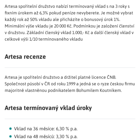
Artesa spořitelní družstvo nabízí termínovaný vklad s na 3 roky s
fixním úrokem až 6,3% pokud peníze nevyberete. Je možné vybrat
každý rok až 50% vkladu ale přicházíte o bonusový úrok 1%.
Minimální výše vkladu je 20 000 Kč. Podmínkou je založení členství
v družstvu. Základní členský vklad 1.000,- Kč a další členský vklad v
celkové výši 1/10 termínovaného vkladu
Artesa recenze
Artesa je spořitelní družstvo a držitel platné licence ČNB.
Společnost působí v ČR od roku 1999 a jedná se o ryze českou firmu
majoritně vlastněnou podnikatelem Bohumilem Koutníkem.
Artesa termínovaný vklad úroky
Vklad
na 36 měsíce
: 6
,30 % p.a.
Vklad na 48 měsíců: 3
,30 % p.a.