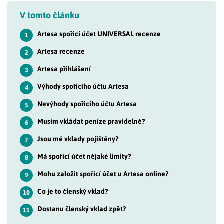
V tomto článku
Artesa spořicí účet UNIVERSAL recenze
1
Artesa recenze
2
Artesa přihlášení
3
Výhody spořicího účtu Artesa
4
Nevýhody spořicího účtu Artesa
5
Musím vkládat peníze pravidelně?
6
Jsou mé vklady pojištěny?
7
Má spořicí účet nějaké limity?
8
Mohu založit spořicí účet u Artesa online?
9
Co je to členský vklad?
10
Dostanu členský vklad zpět?
11