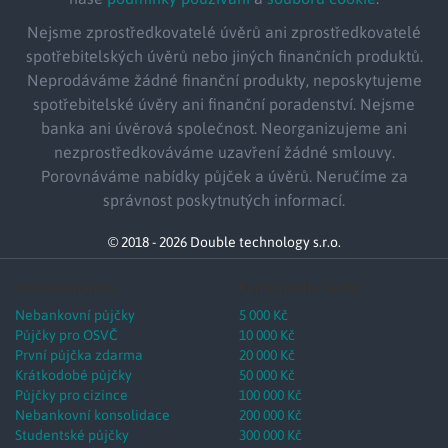
Nejsme zprostředkovatelé úvěrů ani zprostředkovatelé
spotřebitelských úvěrů nebo jiných finančních produktů.
Neprodáváme žádné finanční produkty, neposkytujeme
spotřebitelské úvěry ani finanční poradenství. Nejsme
banka ani úvěrová společnost. Neorganizujeme ani
nezprostředkováváme uzavření žádné smlouvy.
Porovnáváme nabídky půjček a úvěrů. Neručíme za
správnost poskytnutých informací.
© 2018 - 2026 Double technology s.r.o.
Srovnání půjček
Půjčky podle částky
Nebankovní půjčky
5 000 Kč
Půjčky pro OSVČ
10 000 Kč
První půjčka zdarma
20 000 Kč
Krátkodobé půjčky
50 000 Kč
Půjčky pro cizince
100 000 Kč
Nebankovní konsolidace
200 000 Kč
Studentské půjčky
300 000 Kč