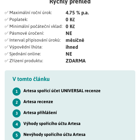
Rychlý přehled
4.75 % p.a.
✅ Maximální roční úrok:
0 Kč
✅ Poplatek:
0 Kč
✅ Minimální počáteční vklad:
NE
✅ Pásmové úročení:
měsíčně
✅ Interval připisování úroků:
ihned
✅ Výpovědní lhůta:
NE
✅ Sjednání online:
ZDARMA
✅ Zřízení produktu:
V tomto článku
Artesa spořicí účet UNIVERSAL recenze
1
Artesa recenze
2
Artesa přihlášení
3
Výhody spořicího účtu Artesa
4
Nevýhody spořicího účtu Artesa
5