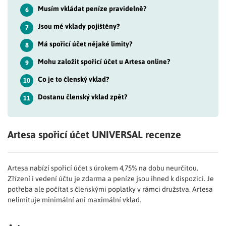
Musím vkládat peníze pravidelně?
6
Jsou mé vklady pojištěny?
7
Má spořicí účet nějaké limity?
8
Mohu založit spořicí účet u Artesa online?
9
Co je to členský vklad?
10
Dostanu členský vklad zpět?
11
Artesa spořicí účet UNIVERSAL recenze
Artesa nabízí spořicí účet s úrokem 4,75% na dobu neurčitou.
Zřízení i vedení účtu je zdarma a peníze jsou ihned k dispozici. Je
potřeba ale počítat s členskými poplatky v rámci družstva. Artesa
nelimituje minimální ani maximální vklad.