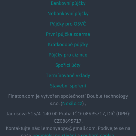
Bankovní půjčky
Nebankovní půjčky
Půjčky pro OSVČ
První půjčka zdarma
Krátkodobé půjčky
Půjčky pro cizince
Spořicí účty
Termínované vklady
Stavební spoření
Finaton.com je vytvořen společností Double technology
s.r.o. (
Noxilo.cz
) ,
Jaurisova 515/4, 140 00 Praha IČO: 08695717, DIČ (DPH):
CZ08695717,
Kontaktujte nás: lemonyapps@gmail.com. Podívejte se na
naše
podmínky používání
a
souborů cookie
.