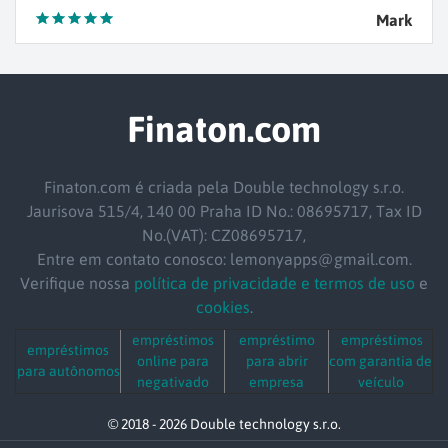
Mark
Finaton.com
Finaton.com é criada pela Double technology s.r.o.
Jaurisova 515/4, 140 00 Praha ID No.: 08695717, Tax ID
No.(VAT): CZ08695717,
Entre em contato conosco: lemonyapps@gmail.com.
Verifique nossa
política de privacidade e termos de uso
e
cookies
.
empréstimos
empréstimo
empréstimos
empréstimos
online para
para abrir
com garantia de
para autônomos
negativado
empresa
veículo
© 2018 - 2026 Double technology s.r.o.