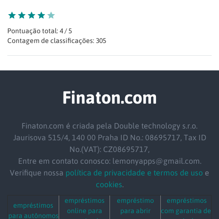
Pontuação total: 4 / 5
Contagem de classificações: 305
Finaton.com
Finaton.com é criada pela Double technology s.r.o.
Jaurisova 515/4, 140 00 Praha ID No.: 08695717, Tax ID
No.(VAT): CZ08695717,
Entre em contato conosco: lemonyapps@gmail.com.
Verifique nossa
política de privacidade e termos de uso
e
cookies
.
empréstimos
empréstimo
empréstimos
empréstimos
online para
para abrir
com garantia de
para autônomos