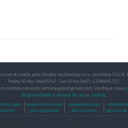
on.com é criada pela Double technology s.r.o. Jaurisova 515/4, 
Praha ID No.: 08695717, Tax ID No.(VAT): CZ08695717,
em contato conosco: lemonyapps@gmail.com. Verifique nossa
de privacidade e termos de uso
e
cookies
.
stimos para
empréstimos online
empréstimo para
empréstim
tônomos
para negativado
abrir empresa
garantia de
imos por valor
Tools