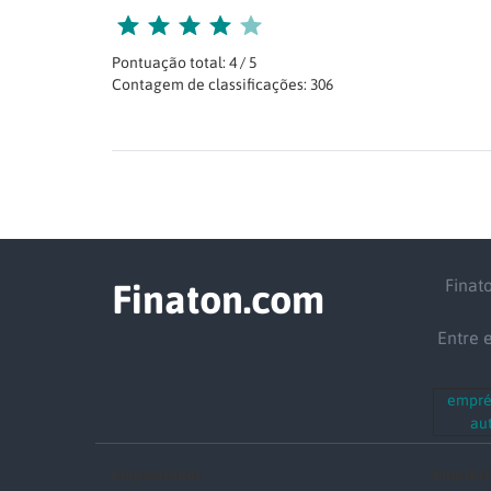
Pontuação total: 4 / 5
Contagem de classificações: 306
Finat
Finaton.com
Entre 
empré
au
Empréstimos
Emprést