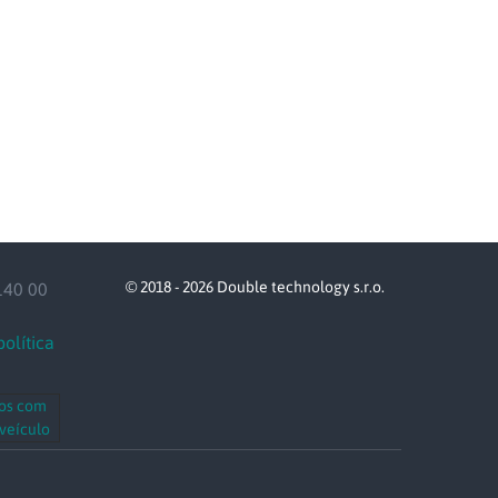
© 2018 - 2026 Double technology s.r.o.
140 00
política
os com
 veículo