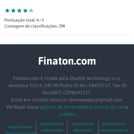
Pontuação total: 4 / 5
Contagem de classificações: 298
Finaton.com
Finaton.com é criada pela Double technology s.r.o.
Jaurisova 515/4, 140 00 Praha ID No.: 08695717, Tax ID
No.(VAT): CZ08695717,
Entre em contato conosco: lemonyapps@gmail.com.
Verifique nossa
política de privacidade e termos de uso
e
cookies
.
empréstimos
empréstimo
empréstimos
empréstimos
online para
para abrir
com garantia de
para autônomos