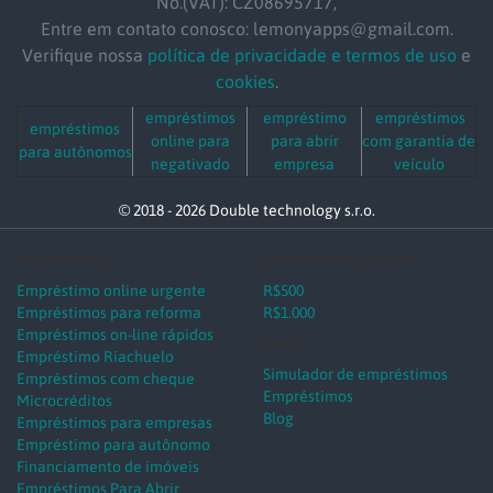
No.(VAT): CZ08695717,
Entre em contato conosco: lemonyapps@gmail.com.
Verifique nossa
política de privacidade e termos de uso
e
cookies
.
empréstimos
empréstimo
empréstimos
empréstimos
online para
para abrir
com garantia de
para autônomos
negativado
empresa
veículo
© 2018 - 2026 Double technology s.r.o.
Empréstimos
Empréstimos por valor
Empréstimo online urgente
R$500
Empréstimos para reforma
R$1.000
Empréstimos on-line rápidos
Tools
Empréstimo Riachuelo
Simulador de empréstimos
Empréstimos com cheque
Empréstimos
Microcréditos
Blog
Empréstimos para empresas
Empréstimo para autônomo
Financiamento de imóveis
Empréstimos Para Abrir