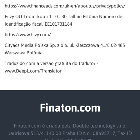
https://www.financeads.com/uk-en/aboutus/privacypolicy/
Fiizy OÜ Toom-kooli 1 101 30 Tallinn Estônia Número de
identificação fiscal: EE101731184
https://www.fiizy.com/
Cityads Media Polska Sp. z o.o. ul. Kleszczowa 41/8 02-485
Warszawa Polônia
Traduzido com a versão gratuita do tradutor -
www.DeepL.com/Translator
Finaton.com
Finaton.com é criada pela Double technology s.r.o.
Jaurisova 515/4, 140 00 Praha ID No.: 08695717, Tax ID