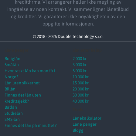
kredittfirma. Vi arrangerer heller ikke megling av
inngåelse av noen kontrakt. Vi sammenligner lånetilbud
og kreditter. Vi garanterer ikke nøyaktigheten av den
oppgitte informasjonen.
© 2018 - 2026 Double technology s.r.o.
Låne penger
Lån etter beløp
Boliglån
2 000 kr
Smålån
3 000 kr
Hvor raskt lån kan man få i
5 000 kr
Norge?
10 000 kr
Lån uten sikkerhet
15 000 kr
Billån
20 000 kr
Finnes det lån uten
30 000 kr
kredittsjekk?
40 000 kr
Båtlån
Tools
Studielån
Lånekalkulator
SMS-lån
Låne penger
Finnes det lån på minuttet?
Blogg