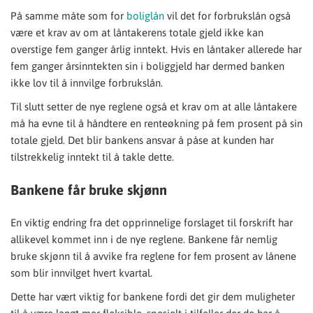
På samme måte som for
boliglån
vil det for forbrukslån også
være et krav av om at låntakerens totale gjeld ikke kan
overstige fem ganger årlig inntekt. Hvis en låntaker allerede har
fem ganger årsinntekten sin i boliggjeld har dermed banken
ikke lov til å innvilge forbrukslån.
Til slutt setter de nye reglene også et krav om at alle låntakere
må ha evne til å håndtere en renteøkning på fem prosent på sin
totale gjeld. Det blir bankens ansvar å påse at kunden har
tilstrekkelig inntekt til å takle dette.
Bankene får bruke skjønn
En viktig endring fra det opprinnelige forslaget til forskrift har
allikevel kommet inn i de nye reglene. Bankene får nemlig
bruke skjønn til å avvike fra reglene for fem prosent av lånene
som blir innvilget hvert kvartal.
Dette har vært viktig for bankene fordi det gir dem muligheter