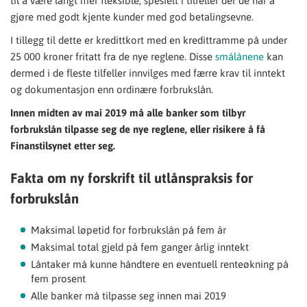
til å være langt mer fleksible, spesielt i tilfeller der de har å
gjøre med godt kjente kunder med god betalingsevne.
I tillegg til dette er kredittkort med en kredittramme på under
25 000 kroner fritatt fra de nye reglene. Disse
smålånene
kan
dermed i de fleste tilfeller innvilges med færre krav til inntekt
og dokumentasjon enn ordinære forbrukslån.
Innen midten av mai 2019 må alle banker som tilbyr
forbrukslån tilpasse seg de nye reglene, eller risikere å få
Finanstilsynet etter seg.
Fakta om ny forskrift til utlånspraksis for
forbrukslån
Maksimal løpetid for forbrukslån på fem år
Maksimal total gjeld på fem ganger årlig inntekt
Låntaker må kunne håndtere en eventuell renteøkning på
fem prosent
Alle banker må tilpasse seg innen mai 2019