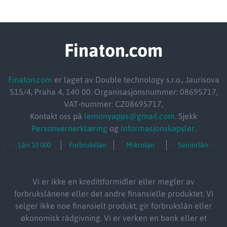
Finaton.com
Finaton.com
er laget av Double technology s.r.o., Jaurisova
515/4, Praha 4, 140 00. Organisasjonsnummer: 08695717,
VAT-nummer: CZ08695717,
Kontakt oss på
lemonyapps@gmail.com
. Sjekk
Personvernerklæring
og
Informasjonskapsler
.
Lån 10 000
Forbrukslån
Mikrolån
Seniorlån
Vi er ikke en kredittformidler eller megler av
forbrukslånene eller det andre finansielle produktet. Vi
selger ikke noe finansielt produkt, gir forbrukslån eller
økonomisk rådgivning. Vi er verken en bank eller et