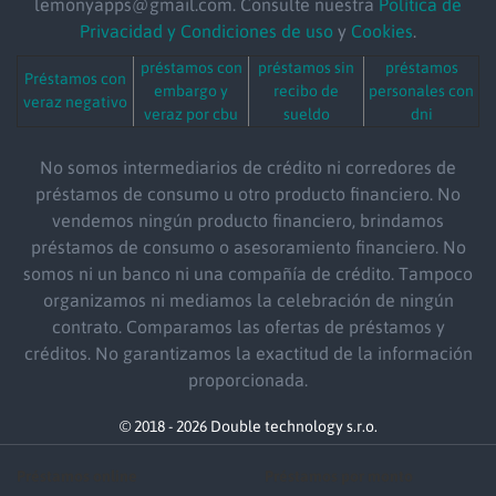
lemonyapps@gmail.com. Consulte nuestra
Política de
Privacidad y Condiciones de uso
y
Cookies
.
préstamos con
préstamos sin
préstamos
Préstamos con
embargo y
recibo de
personales con
veraz negativo
veraz por cbu
sueldo
dni
No somos intermediarios de crédito ni corredores de
préstamos de consumo u otro producto financiero. No
vendemos ningún producto financiero, brindamos
préstamos de consumo o asesoramiento financiero. No
somos ni un banco ni una compañía de crédito. Tampoco
organizamos ni mediamos la celebración de ningún
contrato. Comparamos las ofertas de préstamos y
créditos. No garantizamos la exactitud de la información
proporcionada.
© 2018 - 2026 Double technology s.r.o.
Préstamos online
Préstamos por monto