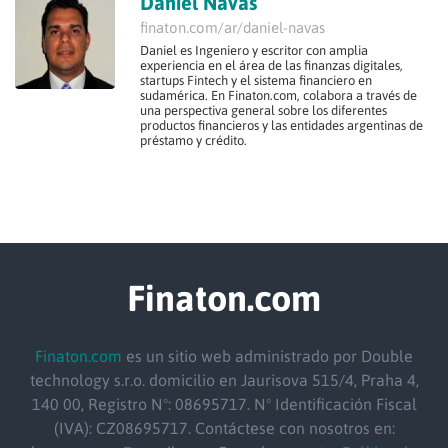
Daniel Navas
finaton.com/ar/daniel-navas
Daniel es Ingeniero y escritor con amplia
experiencia en el área de las finanzas digitales,
startups Fintech y el sistema financiero en
sudamérica. En Finaton.com, colabora a través de
una perspectiva general sobre los diferentes
productos financieros y las entidades argentinas de
préstamo y crédito.
Finaton.com
Finaton.com
es un sitio web administrado por Double
technology s.r.o.
domicilio
en Jaurisova 515/4, Praha 4,
140 00, Registro Nº: 08695717. Nº Identificación Fiscal
(IVA): CZ08695717. Contáctese con nosotros en: