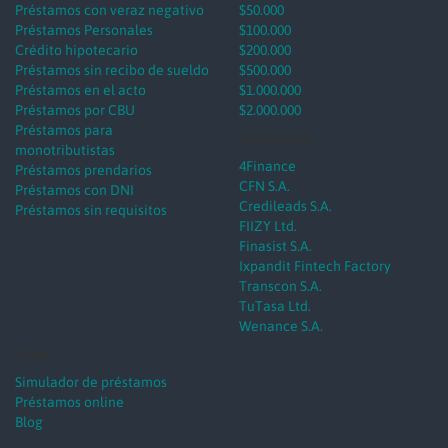
Préstamos con veraz negativo
$50.000
Préstamos Personales
$100.000
Crédito hipotecario
$200.000
Préstamos sin recibo de sueldo
$500.000
Préstamos en el acto
$1.000.000
Préstamos por CBU
$2.000.000
Préstamos para
Companies
monotributistas
4Finance
Préstamos prendarios
CFN S.A.
Préstamos con DNI
Credileads S.A.
Préstamos sin requisitos
FIIZY Ltd.
Finasist S.A.
Ixpandit Fintech Factory
Transcon S.A.
TuTasa Ltd.
Wenance S.A.
Tools
Simulador de préstamos
Préstamos online
Blog